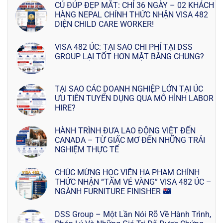
CÚ ĐÚP ĐẸP MẮT: CHỈ 36 NGÀY – 02 KHÁCH
HÀNG NEPAL CHÍNH THỨC NHẬN VISA 482
DIỆN CHILD CARE WORKER!
VISA 482 ÚC: TẠI SAO CHI PHÍ TẠI DSS
GROUP LẠI TỐT HƠN MẶT BẰNG CHUNG?
TẠI SAO CÁC DOANH NGHIỆP LỚN TẠI ÚC
ƯU TIÊN TUYỂN DỤNG QUA MÔ HÌNH LABOR
HIRE?
HÀNH TRÌNH ĐƯA LAO ĐỘNG VIỆT ĐẾN
CANADA – TỪ GIẤC MƠ ĐẾN NHỮNG TRẢI
NGHIỆM THỰC TẾ
CHÚC MỪNG HỌC VIÊN HA PHAM CHÍNH
THỨC NHẬN “TẤM VÉ VÀNG” VISA 482 ÚC –
NGÀNH FURNITURE FINISHER
DSS Group – Một Lần Nói Rõ Về Hành Trình,