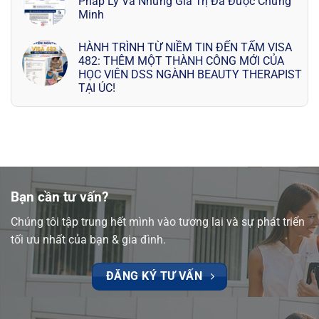
Pháp Lý Và Những Giá Trị Đã Được Chứng
Minh
HÀNH TRÌNH TỪ NIỀM TIN ĐẾN TẤM VISA
482: THÊM MỘT THÀNH CÔNG MỚI CỦA
HỌC VIÊN DSS NGÀNH BEAUTY THERAPIST
TẠI ÚC!
Bạn cần tư vấn?
Chúng tôi tập trung hết mình vào tương lai và sự phát triển
tối ưu nhất của bạn & gia đình.
ĐĂNG KÝ TƯ VẤN