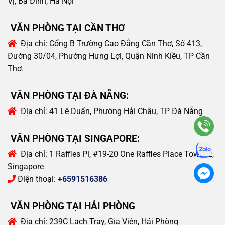
Vị, Ba Đình, Hà Nội
VĂN PHÒNG TẠI CẦN THƠ
Địa chỉ:
Cổng B Trường Cao Đẳng Cần Thơ, Số 413,
Đường 30/04, Phường Hưng Lợi, Quận Ninh Kiều, TP Cần
Thơ.
VĂN PHÒNG TẠI ĐÀ NẴNG:
Địa chỉ:
41 Lê Duẩn, Phường Hải Châu, TP Đà Nẵng
VĂN PHÒNG TẠI SINGAPORE:
Địa chỉ:
1 Raffles Pl, #19-20 One Raffles Place Tower 2,
Singapore
Điện thoại:
+6591516386
VĂN PHÒNG TẠI HẢI PHÒNG
Địa chỉ:
239C Lạch Tray, Gia Viên, Hải Phòng