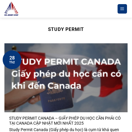
Chuyển
đến
nội
dung
STUDY PERMIT
28
Th2
STUDY PERMIT CANADA – GIẤY PHÉP DU HỌC CẦN PHẢI CÓ
TẠI CANADA CẬP NHẬT MỚI NHẤT 2025
Study Permit Canada (Giấy phép du học) là cụm từ khá quen