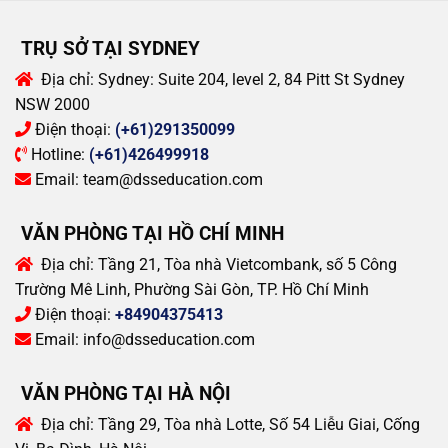
TRỤ SỞ TẠI SYDNEY
Địa chỉ:
Sydney: Suite 204, level 2, 84 Pitt St Sydney
NSW 2000
Điện thoại:
(+61)291350099
Hotline:
(+61)426499918
Email:
team@dsseducation.com
VĂN PHÒNG TẠI HỒ CHÍ MINH
Địa chỉ:
Tầng 21, Tòa nhà Vietcombank, số 5 Công
Trường Mê Linh, Phường Sài Gòn, TP. Hồ Chí Minh
Điện thoại:
+84904375413
Email:
info@dsseducation.com
VĂN PHÒNG TẠI HÀ NỘI
Địa chỉ:
Tầng 29, Tòa nhà Lotte, Số 54 Liễu Giai, Cống