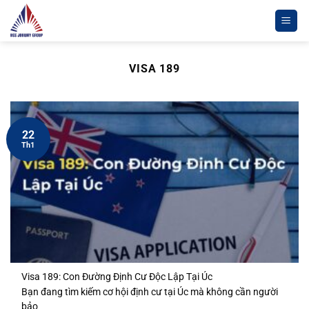
Chuyển
đến
nội
dung
VISA 189
22
Th1
Visa 189: Con Đường Định Cư Độc Lập Tại Úc
Bạn đang tìm kiếm cơ hội định cư tại Úc mà không cần người
bảo