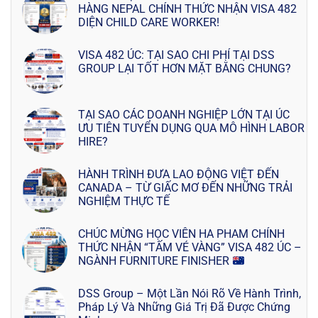
HÀNG NEPAL CHÍNH THỨC NHẬN VISA 482
DIỆN CHILD CARE WORKER!
VISA 482 ÚC: TẠI SAO CHI PHÍ TẠI DSS
GROUP LẠI TỐT HƠN MẶT BẰNG CHUNG?
TẠI SAO CÁC DOANH NGHIỆP LỚN TẠI ÚC
ƯU TIÊN TUYỂN DỤNG QUA MÔ HÌNH LABOR
HIRE?
HÀNH TRÌNH ĐƯA LAO ĐỘNG VIỆT ĐẾN
CANADA – TỪ GIẤC MƠ ĐẾN NHỮNG TRẢI
NGHIỆM THỰC TẾ
CHÚC MỪNG HỌC VIÊN HA PHAM CHÍNH
THỨC NHẬN “TẤM VÉ VÀNG” VISA 482 ÚC –
NGÀNH FURNITURE FINISHER
DSS Group – Một Lần Nói Rõ Về Hành Trình,
Pháp Lý Và Những Giá Trị Đã Được Chứng