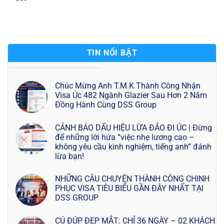
TIN NỔI BẬT
Chúc Mừng Anh T.M.K Thành Công Nhận
Visa Úc 482 Ngành Glazier Sau Hơn 2 Năm
Đồng Hành Cùng DSS Group
CẢNH BÁO DẤU HIỆU LỪA ĐẢO ĐI ÚC | Đừng
để những lời hứa “việc nhẹ lương cao –
không yêu cầu kinh nghiệm, tiếng anh” đánh
lừa bạn!
NHỮNG CÂU CHUYỆN THÀNH CÔNG CHINH
PHỤC VISA TIÊU BIỂU GẦN ĐÂY NHẤT TẠI
DSS GROUP
CÚ ĐÚP ĐẸP MẮT: CHỈ 36 NGÀY – 02 KHÁCH