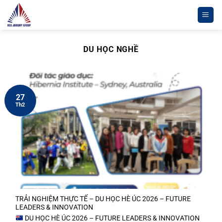
Chuyển
đến
nội
dung
DU HỌC NGHỀ
27
Th2
TRẢI NGHIỆM THỰC TẾ – DU HỌC HÈ ÚC 2026 – FUTURE
LEADERS & INNOVATION
DU HỌC HÈ ÚC 2026 – FUTURE LEADERS & INNOVATION