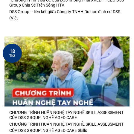
“Chương Trình Visa Úc Của DSS Không Phải XKLĐ” – CEO DSS
Group Chia Sẻ Trên Sóng HTV
DSS Group – liên kết giữa Công ty TNHH Du học định cư DSS
(Việt
18
Th2
CHƯƠNG TRÌNH HUẤN NGHỆ TAY NGHỀ SKILL ASSESSMENT
CỦA DSS GROUP: NGHỀ AGED CARE
CHƯƠNG TRÌNH HUẤN NGHỆ TAY NGHỀ SKILL ASSESSMENT
CỦA DSS GROUP: NGHỀ AGED CARE Skills