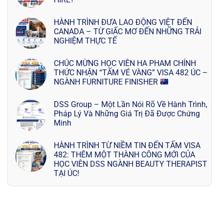
HÀNH TRÌNH ĐƯA LAO ĐỘNG VIỆT ĐẾN
CANADA – TỪ GIẤC MƠ ĐẾN NHỮNG TRẢI
NGHIỆM THỰC TẾ
CHÚC MỪNG HỌC VIÊN HA PHAM CHÍNH
THỨC NHẬN “TẤM VÉ VÀNG” VISA 482 ÚC –
NGÀNH FURNITURE FINISHER
DSS Group – Một Lần Nói Rõ Về Hành Trình,
Pháp Lý Và Những Giá Trị Đã Được Chứng
Minh
HÀNH TRÌNH TỪ NIỀM TIN ĐẾN TẤM VISA
482: THÊM MỘT THÀNH CÔNG MỚI CỦA
HỌC VIÊN DSS NGÀNH BEAUTY THERAPIST
TẠI ÚC!