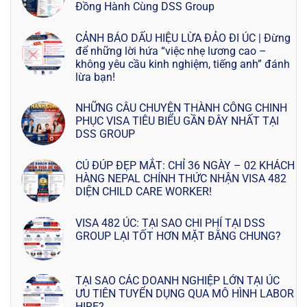
Đồng Hành Cùng DSS Group
CẢNH BÁO DẤU HIỆU LỪA ĐẢO ĐI ÚC | Đừng
để những lời hứa “việc nhẹ lương cao –
không yêu cầu kinh nghiệm, tiếng anh” đánh
lừa bạn!
NHỮNG CÂU CHUYỆN THÀNH CÔNG CHINH
PHỤC VISA TIÊU BIỂU GẦN ĐÂY NHẤT TẠI
DSS GROUP
CÚ ĐÚP ĐẸP MẮT: CHỈ 36 NGÀY – 02 KHÁCH
HÀNG NEPAL CHÍNH THỨC NHẬN VISA 482
DIỆN CHILD CARE WORKER!
VISA 482 ÚC: TẠI SAO CHI PHÍ TẠI DSS
GROUP LẠI TỐT HƠN MẶT BẰNG CHUNG?
TẠI SAO CÁC DOANH NGHIỆP LỚN TẠI ÚC
ƯU TIÊN TUYỂN DỤNG QUA MÔ HÌNH LABOR
HIRE?