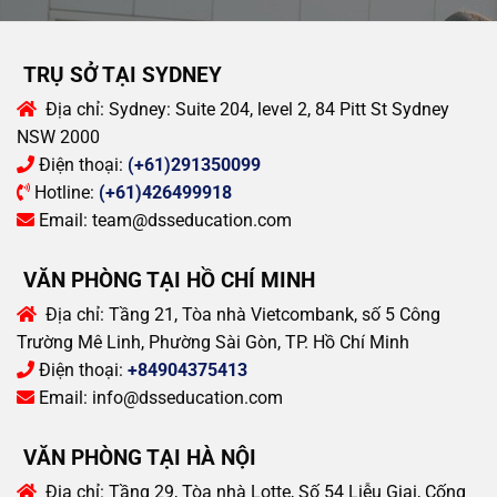
TRỤ SỞ TẠI SYDNEY
Địa chỉ:
Sydney: Suite 204, level 2, 84 Pitt St Sydney
NSW 2000
Điện thoại:
(+61)291350099
Hotline:
(+61)426499918
Email:
team@dsseducation.com
VĂN PHÒNG TẠI HỒ CHÍ MINH
Địa chỉ:
Tầng 21, Tòa nhà Vietcombank, số 5 Công
Trường Mê Linh, Phường Sài Gòn, TP. Hồ Chí Minh
Điện thoại:
+84904375413
Email:
info@dsseducation.com
VĂN PHÒNG TẠI HÀ NỘI
Địa chỉ:
Tầng 29, Tòa nhà Lotte, Số 54 Liễu Giai, Cống