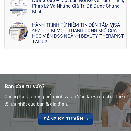
DSS Group – Một Lần Nói Rõ Về Hành Trình,
Pháp Lý Và Những Giá Trị Đã Được Chứng
Minh
HÀNH TRÌNH TỪ NIỀM TIN ĐẾN TẤM VISA
482: THÊM MỘT THÀNH CÔNG MỚI CỦA
HỌC VIÊN DSS NGÀNH BEAUTY THERAPIST
TẠI ÚC!
Bạn cần tư vấn?
Chúng tôi tập trung hết mình vào tương lai và sự phát triển
tối ưu nhất của bạn & gia đình.
ĐĂNG KÝ TƯ VẤN