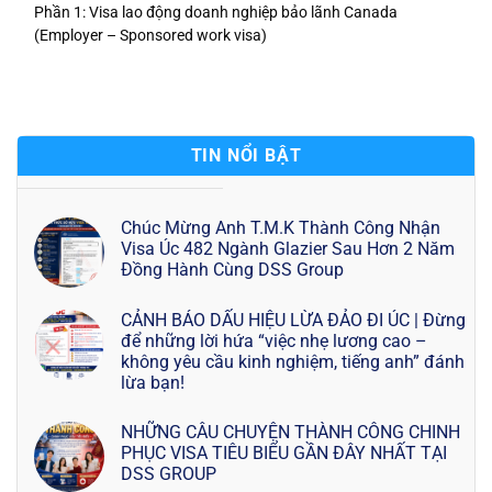
Phần 1: Visa lao động doanh nghiệp bảo lãnh Canada
(Employer – Sponsored work visa)
TIN NỔI BẬT
Chúc Mừng Anh T.M.K Thành Công Nhận
Visa Úc 482 Ngành Glazier Sau Hơn 2 Năm
Đồng Hành Cùng DSS Group
CẢNH BÁO DẤU HIỆU LỪA ĐẢO ĐI ÚC | Đừng
để những lời hứa “việc nhẹ lương cao –
không yêu cầu kinh nghiệm, tiếng anh” đánh
lừa bạn!
NHỮNG CÂU CHUYỆN THÀNH CÔNG CHINH
PHỤC VISA TIÊU BIỂU GẦN ĐÂY NHẤT TẠI
DSS GROUP