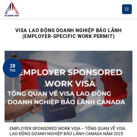
Chuyển
đến
nội
dung
VISA LAO ĐỘNG DOANH NGHIỆP BẢO LÃNH
(EMPLOYER-SPECIFIC WORK PERMIT)
28
Th2
EMPLOYER SPONSORED WORK VISA – TỔNG QUAN VỀ VISA
LAO ĐỘNG DOANH NGHIỆP BẢO LÃNH CANADA NĂM 2025