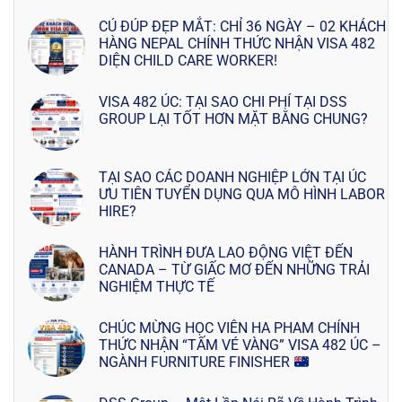
CÚ ĐÚP ĐẸP MẮT: CHỈ 36 NGÀY – 02 KHÁCH
HÀNG NEPAL CHÍNH THỨC NHẬN VISA 482
DIỆN CHILD CARE WORKER!
VISA 482 ÚC: TẠI SAO CHI PHÍ TẠI DSS
GROUP LẠI TỐT HƠN MẶT BẰNG CHUNG?
TẠI SAO CÁC DOANH NGHIỆP LỚN TẠI ÚC
ƯU TIÊN TUYỂN DỤNG QUA MÔ HÌNH LABOR
HIRE?
HÀNH TRÌNH ĐƯA LAO ĐỘNG VIỆT ĐẾN
CANADA – TỪ GIẤC MƠ ĐẾN NHỮNG TRẢI
NGHIỆM THỰC TẾ
CHÚC MỪNG HỌC VIÊN HA PHAM CHÍNH
THỨC NHẬN “TẤM VÉ VÀNG” VISA 482 ÚC –
NGÀNH FURNITURE FINISHER