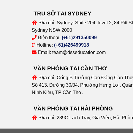
TRỤ SỞ TẠI SYDNEY
Địa chỉ:
Sydney: Suite 204, level 2, 84 Pitt St
Sydney NSW 2000
Điện thoại:
(+61)291350099
Hotline:
(+61)426499918
Email:
team@dsseducation.com
VĂN PHÒNG TẠI CẦN THƠ
Địa chỉ:
Cổng B Trường Cao Đẳng Cần Thơ
Số 413, Đường 30/04, Phường Hưng Lợi, Quậ
Ninh Kiều, TP Cần Thơ.
VĂN PHÒNG TẠI HẢI PHÒNG
Địa chỉ:
239C Lạch Tray, Gia Viên, Hải Phò