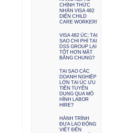
CHÍNH THỨC
NHẬN VISA 482
DIỆN CHILD
CARE WORKER!
VISA 482 ÚC: TẠI
SAO CHI PHÍ TẠI
DSS GROUP LẠI
TỐT HƠN MẶT
BẰNG CHUNG?
TẠI SAO CÁC
DOANH NGHIỆP
LỚN TẠI ÚC ƯU
TIÊN TUYỂN
DỤNG QUA MÔ
HÌNH LABOR
HIRE?
HÀNH TRÌNH
ĐƯA LAO ĐỘNG
VIỆT ĐẾN