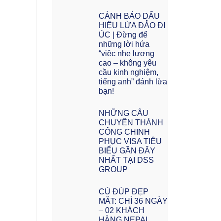
CẢNH BÁO DẤU
HIỆU LỪA ĐẢO ĐI
ÚC | Đừng để
những lời hứa
“việc nhẹ lương
cao – không yêu
cầu kinh nghiệm,
tiếng anh” đánh lừa
bạn!
NHỮNG CÂU
CHUYỆN THÀNH
CÔNG CHINH
PHỤC VISA TIÊU
BIỂU GẦN ĐÂY
NHẤT TẠI DSS
GROUP
CÚ ĐÚP ĐẸP
MẮT: CHỈ 36 NGÀY
– 02 KHÁCH
HÀNG NEPAL