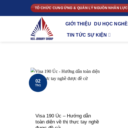
Chuyển
TỔ CHỨC CUNG ỨNG & QUẢN LÝ NGUỒN NHÂN LỰC
đến
nội
GIỚI THIỆU
DU HỌC NGHỀ
dung
TIN TỨC SỰ KIỆN
02
Th1
Visa 190 Úc – Hướng dẫn
toàn diện về thị thực tay nghề
được đề cử