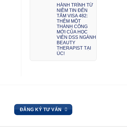
HÀNH TRÌNH TỪ
NIỀM TIN ĐẾN
TẤM VISA 482:
THÊM MỘT
THÀNH CÔNG
MỚI CỦA HỌC
VIÊN DSS NGÀNH
BEAUTY
THERAPIST TẠI
ÚC!
ĐĂNG KÝ TƯ VẤN