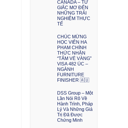
CANADA – TỪ
GIẤC MƠ ĐẾN
NHỮNG TRẢI
NGHIỆM THỰC
TẾ
CHÚC MỪNG
HỌC VIÊN HA
PHAM CHÍNH
THỨC NHẬN
“TẤM VÉ VÀNG”
VISA 482 ÚC –
NGÀNH
FURNITURE
FINISHER 🇦🇺
DSS Group – Một
Lần Nói Rõ Về
Hành Trình, Pháp
Lý Và Những Giá
Trị Đã Được
Chứng Minh