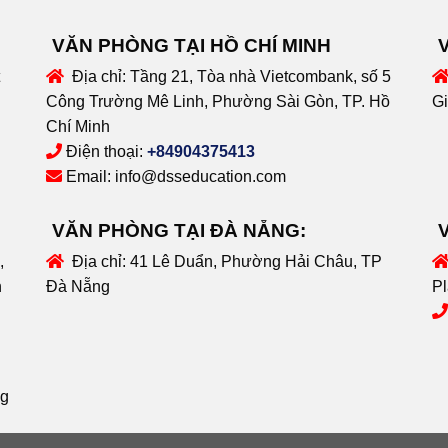
VĂN PHÒNG TẠI HỒ CHÍ MINH
Địa chỉ:
Tầng 21, Tòa nhà Vietcombank, số 5
Công Trường Mê Linh, Phường Sài Gòn, TP. Hồ
Gi
Chí Minh
Điện thoại:
+84904375413
Email:
info@dsseducation.com
VĂN PHÒNG TẠI ĐÀ NẴNG:
,
Địa chỉ:
41 Lê Duẩn, Phường Hải Châu, TP
n
Đà Nẵng
Pl
ng