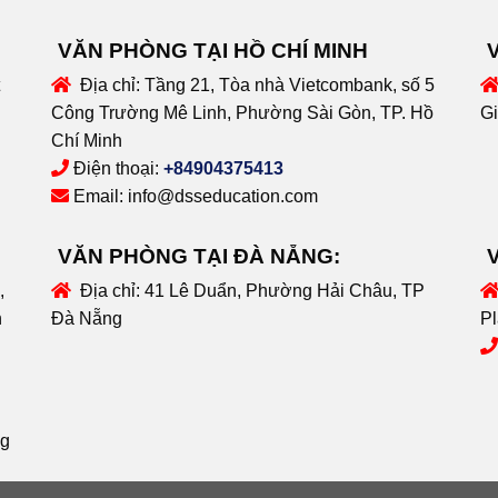
VĂN PHÒNG TẠI HỒ CHÍ MINH
Địa chỉ:
Tầng 21, Tòa nhà Vietcombank, số 5
Công Trường Mê Linh, Phường Sài Gòn, TP. Hồ
Gi
Chí Minh
Điện thoại:
+84904375413
Email:
info@dsseducation.com
VĂN PHÒNG TẠI ĐÀ NẴNG:
,
Địa chỉ:
41 Lê Duẩn, Phường Hải Châu, TP
n
Đà Nẵng
Pl
ng