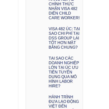
CHÍNH THỨC
NHẬN VISA 482
DIỆN CHILD
CARE WORKER!
VISA 482 ÚC: TẠI
SAO CHI PHÍ TẠI
DSS GROUP LẠI
TỐT HƠN MẶT
BẰNG CHUNG?
TẠI SAO CÁC
DOANH NGHIỆP
LỚN TẠI ÚC ƯU
TIÊN TUYỂN
DỤNG QUA MÔ
HÌNH LABOR
HIRE?
HÀNH TRÌNH
ĐƯA LAO ĐỘNG
VIỆT ĐẾN