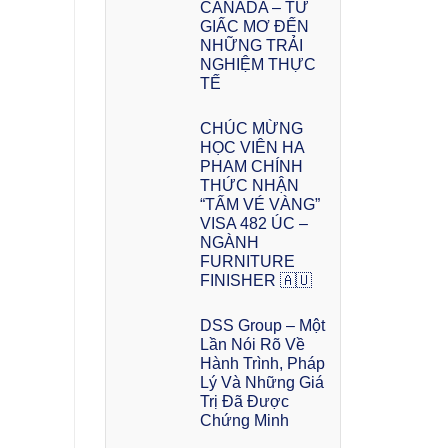
CANADA – TỪ
GIẤC MƠ ĐẾN
NHỮNG TRẢI
NGHIỆM THỰC
TẾ
CHÚC MỪNG
HỌC VIÊN HA
PHAM CHÍNH
THỨC NHẬN
“TẤM VÉ VÀNG”
VISA 482 ÚC –
NGÀNH
FURNITURE
FINISHER 🇦🇺
DSS Group – Một
Lần Nói Rõ Về
Hành Trình, Pháp
Lý Và Những Giá
Trị Đã Được
Chứng Minh