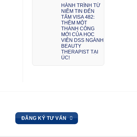
HÀNH TRÌNH TỪ
NIỀM TIN ĐẾN
TẤM VISA 482:
THÊM MỘT
THÀNH CÔNG
MỚI CỦA HỌC
VIÊN DSS NGÀNH
BEAUTY
THERAPIST TẠI
ÚC!
ĐĂNG KÝ TƯ VẤN