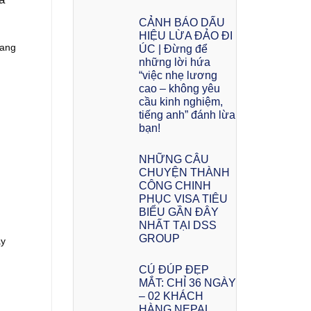
CẢNH BÁO DẤU
HIỆU LỪA ĐẢO ĐI
đang
ÚC | Đừng để
những lời hứa
“việc nhẹ lương
cao – không yêu
cầu kinh nghiệm,
tiếng anh” đánh lừa
bạn!
NHỮNG CÂU
CHUYỆN THÀNH
CÔNG CHINH
PHỤC VISA TIÊU
BIỂU GẦN ĐÂY
NHẤT TẠI DSS
GROUP
ay
CÚ ĐÚP ĐẸP
MẮT: CHỈ 36 NGÀY
– 02 KHÁCH
HÀNG NEPAL