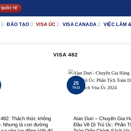
 QUỐC TẾ
ĐÀO TẠO
VISA ÚC
VISA CANADA
VIỆC LÀM 
VISA 482
25
Th12
 482: Thách thức không
Alan Duri – Chuyên Gia H
– Nhưng là con đường
Đầu Về Di Trú Úc: Phân T
 sự cho lao động Việt đủ
Toàn Diện Chính Sách Vis