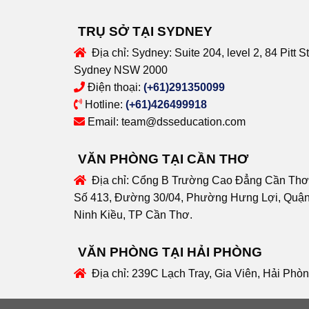
TRỤ SỞ TẠI SYDNEY
Địa chỉ:
Sydney: Suite 204, level 2, 84 Pitt St
Sydney NSW 2000
Điện thoại:
(+61)291350099
Hotline:
(+61)426499918
Email:
team@dsseducation.com
VĂN PHÒNG TẠI CẦN THƠ
Địa chỉ:
Cổng B Trường Cao Đẳng Cần Thơ
Số 413, Đường 30/04, Phường Hưng Lợi, Quậ
Ninh Kiều, TP Cần Thơ.
VĂN PHÒNG TẠI HẢI PHÒNG
Địa chỉ:
239C Lạch Tray, Gia Viên, Hải Phò