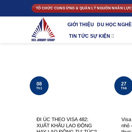
Chuyển
TỔ CHỨC CUNG ỨNG & QUẢN LÝ NGUỒN NHÂN LỰC
đến
nội
GIỚI THIỆU
DU HỌC NGHỀ
dung
TIN TỨC SỰ KIỆN
27
08
Th6
Th1
ĐI ÚC THEO VISA 482:
Visa
XUẤT KHẨU LAO ĐỘNG
nhỏ 
HAY LAO ĐỘNG TỰ TÚC?
thực