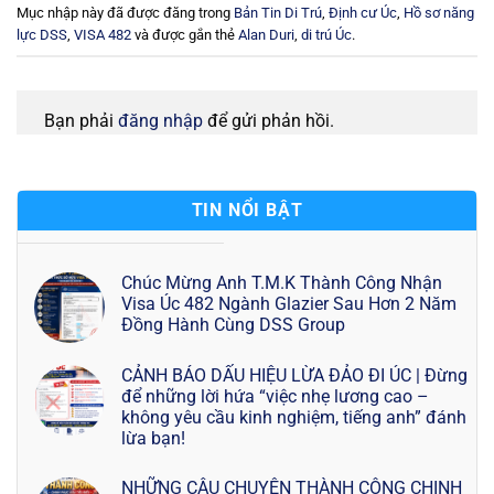
Mục nhập này đã được đăng trong
Bản Tin Di Trú
,
Định cư Úc
,
Hồ sơ năng
lực DSS
,
VISA 482
và được gắn thẻ
Alan Duri
,
di trú Úc
.
Bạn phải
đăng nhập
để gửi phản hồi.
TIN NỔI BẬT
Chúc Mừng Anh T.M.K Thành Công Nhận
Visa Úc 482 Ngành Glazier Sau Hơn 2 Năm
Đồng Hành Cùng DSS Group
CẢNH BÁO DẤU HIỆU LỪA ĐẢO ĐI ÚC | Đừng
để những lời hứa “việc nhẹ lương cao –
không yêu cầu kinh nghiệm, tiếng anh” đánh
lừa bạn!
NHỮNG CÂU CHUYỆN THÀNH CÔNG CHINH