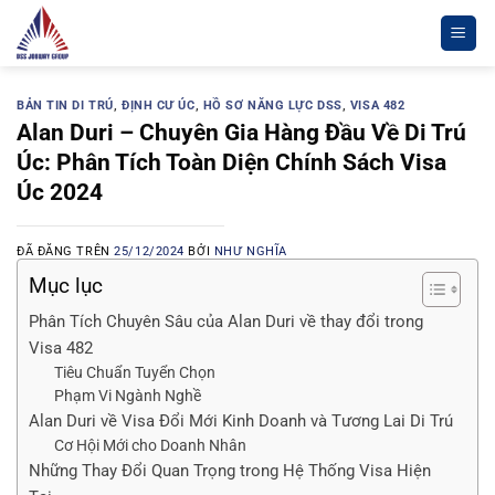
Chuyển
đến
nội
dung
BẢN TIN DI TRÚ
,
ĐỊNH CƯ ÚC
,
HỒ SƠ NĂNG LỰC DSS
,
VISA 482
Alan Duri – Chuyên Gia Hàng Đầu Về Di Trú
Úc: Phân Tích Toàn Diện Chính Sách Visa
Úc 2024
ĐÃ ĐĂNG TRÊN
25/12/2024
BỞI
NHƯ NGHĨA
Mục lục
Phân Tích Chuyên Sâu của Alan Duri về thay đổi trong
Visa 482
Tiêu Chuẩn Tuyển Chọn
Phạm Vi Ngành Nghề
Alan Duri về Visa Đổi Mới Kinh Doanh và Tương Lai Di Trú
Cơ Hội Mới cho Doanh Nhân
Những Thay Đổi Quan Trọng trong Hệ Thống Visa Hiện