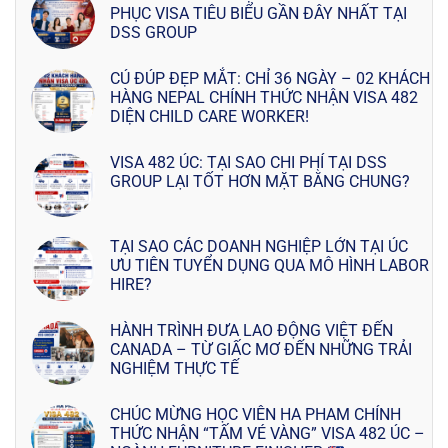
PHỤC VISA TIÊU BIỂU GẦN ĐÂY NHẤT TẠI
DSS GROUP
CÚ ĐÚP ĐẸP MẮT: CHỈ 36 NGÀY – 02 KHÁCH
HÀNG NEPAL CHÍNH THỨC NHẬN VISA 482
DIỆN CHILD CARE WORKER!
VISA 482 ÚC: TẠI SAO CHI PHÍ TẠI DSS
GROUP LẠI TỐT HƠN MẶT BẰNG CHUNG?
TẠI SAO CÁC DOANH NGHIỆP LỚN TẠI ÚC
ƯU TIÊN TUYỂN DỤNG QUA MÔ HÌNH LABOR
HIRE?
HÀNH TRÌNH ĐƯA LAO ĐỘNG VIỆT ĐẾN
CANADA – TỪ GIẤC MƠ ĐẾN NHỮNG TRẢI
NGHIỆM THỰC TẾ
CHÚC MỪNG HỌC VIÊN HA PHAM CHÍNH
THỨC NHẬN “TẤM VÉ VÀNG” VISA 482 ÚC –