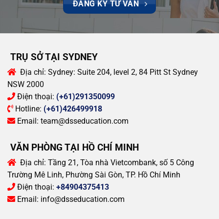
ĐĂNG KÝ TƯ VẤN
TRỤ SỞ TẠI SYDNEY
Địa chỉ:
Sydney: Suite 204, level 2, 84 Pitt St Sydney
NSW 2000
Điện thoại:
(+61)291350099
Hotline:
(+61)426499918
Email:
team@dsseducation.com
VĂN PHÒNG TẠI HỒ CHÍ MINH
Địa chỉ:
Tầng 21, Tòa nhà Vietcombank, số 5 Công
Trường Mê Linh, Phường Sài Gòn, TP. Hồ Chí Minh
Điện thoại:
+84904375413
Email:
info@dsseducation.com