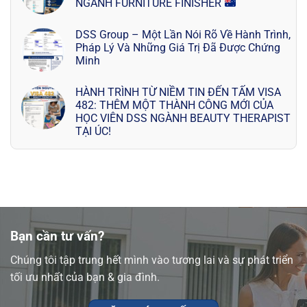
NGÀNH FURNITURE FINISHER
DSS Group – Một Lần Nói Rõ Về Hành Trình,
Pháp Lý Và Những Giá Trị Đã Được Chứng
Minh
HÀNH TRÌNH TỪ NIỀM TIN ĐẾN TẤM VISA
482: THÊM MỘT THÀNH CÔNG MỚI CỦA
HỌC VIÊN DSS NGÀNH BEAUTY THERAPIST
TẠI ÚC!
Bạn cần tư vấn?
Chúng tôi tập trung hết mình vào tương lai và sự phát triển
tối ưu nhất của bạn & gia đình.