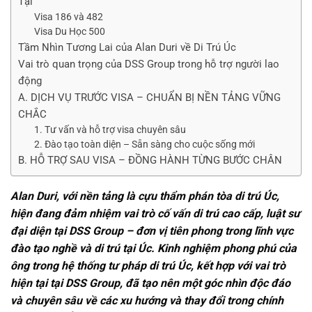
Tại
Visa 186 và 482
Visa Du Học 500
Tầm Nhìn Tương Lai của Alan Duri về Di Trú Úc
Vai trò quan trọng của DSS Group trong hỗ trợ người lao
động
A. DỊCH VỤ TRƯỚC VISA – CHUẨN BỊ NỀN TẢNG VỮNG
CHẮC
1. Tư vấn và hỗ trợ visa chuyên sâu
2. Đào tạo toàn diện – Sẵn sàng cho cuộc sống mới
B. HỖ TRỢ SAU VISA – ĐỒNG HÀNH TỪNG BƯỚC CHÂN
Alan Duri, với nền tảng là cựu thẩm phán tòa di trú Úc,
hiện đang đảm nhiệm vai trò cố vấn di trú cao cấp, luật sư
đại diện tại DSS Group – đơn vị tiên phong trong lĩnh vực
đào tạo nghề và di trú tại Úc. Kinh nghiệm phong phú của
ông trong hệ thống tư pháp di trú Úc, kết hợp với vai trò
hiện tại tại DSS Group, đã tạo nên một góc nhìn độc đáo
và chuyên sâu về các xu hướng và thay đổi trong chính