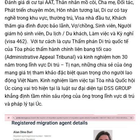
Đánh giá di cư tại AAT, Thân nhân mồ côi, Cha mẹ, Đối tác,
Phát triển chuyên môn, Hôn nhân tương lai, Di cư có tay
nghề trong khu vực, thường trú, Visa nhà đầu tư, Khách
thăm gia đình được bảo lãnh, Vợ/chồng, Sinh viên, Người
giám hộ sinh viên, Du lịch / Du khách, Làm việc và Kỳ nghỉ
(visa 462). Với tư cách là cựu Thẩm phán Di trú quốc tế
của Tòa phúc thẩm hành chính liên bang tối cao
(Administrative Appeal Tribunal) và kinh nghiệm hơn 30
năm trong lĩnh vực Di trú – Tị nạn, những chia sẻ của ông
mang giá trị tham khảo đặc biệt quan trọng cho người lao
động Việt Nam. Kinh nghiệm làm việc tại Tòa nhà Quốc hội
Úc cùng vai trò hiện tại là luật sư đại diện tại DSS GROUP
khẳng định tầm nhìn sâu rộng của ông trong lĩnh vực di trú
và pháp lý tại Úc.