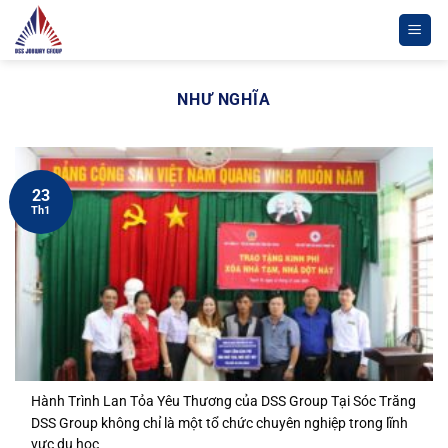
Chuyển
đến
nội
dung
NHƯ NGHĨA
23
Th1
Hành Trình Lan Tỏa Yêu Thương của DSS Group Tại Sóc Trăng
DSS Group không chỉ là một tổ chức chuyên nghiệp trong lĩnh
vực du học