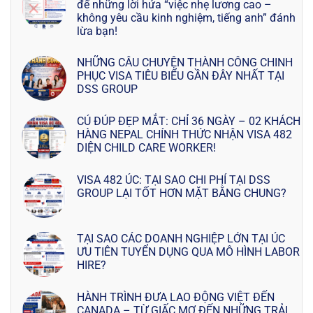
để những lời hứa “việc nhẹ lương cao –
không yêu cầu kinh nghiệm, tiếng anh” đánh
lừa bạn!
NHỮNG CÂU CHUYỆN THÀNH CÔNG CHINH
PHỤC VISA TIÊU BIỂU GẦN ĐÂY NHẤT TẠI
DSS GROUP
CÚ ĐÚP ĐẸP MẮT: CHỈ 36 NGÀY – 02 KHÁCH
HÀNG NEPAL CHÍNH THỨC NHẬN VISA 482
DIỆN CHILD CARE WORKER!
VISA 482 ÚC: TẠI SAO CHI PHÍ TẠI DSS
GROUP LẠI TỐT HƠN MẶT BẰNG CHUNG?
TẠI SAO CÁC DOANH NGHIỆP LỚN TẠI ÚC
ƯU TIÊN TUYỂN DỤNG QUA MÔ HÌNH LABOR
HIRE?
HÀNH TRÌNH ĐƯA LAO ĐỘNG VIỆT ĐẾN
CANADA – TỪ GIẤC MƠ ĐẾN NHỮNG TRẢI