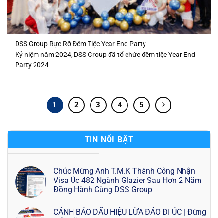
DSS Group Rực Rỡ Đêm Tiệc Year End Party
Kỷ niệm năm 2024, DSS Group đã tổ chức đêm tiệc Year End
Party 2024
1
2
3
4
5
TIN NỔI BẬT
Chúc Mừng Anh T.M.K Thành Công Nhận
Visa Úc 482 Ngành Glazier Sau Hơn 2 Năm
Đồng Hành Cùng DSS Group
CẢNH BÁO DẤU HIỆU LỪA ĐẢO ĐI ÚC | Đừng