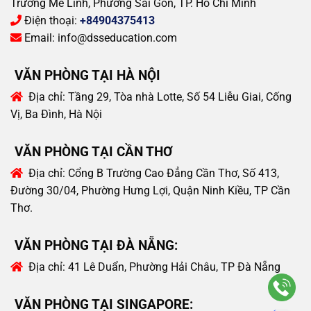
Trường Mê Linh, Phường Sài Gòn, TP. Hồ Chí Minh
Điện thoại:
+84904375413
Email:
info@dsseducation.com
VĂN PHÒNG TẠI HÀ NỘI
Địa chỉ:
Tầng 29, Tòa nhà Lotte, Số 54 Liễu Giai, Cống
Vị, Ba Đình, Hà Nội
VĂN PHÒNG TẠI CẦN THƠ
Địa chỉ:
Cổng B Trường Cao Đẳng Cần Thơ, Số 413,
Đường 30/04, Phường Hưng Lợi, Quận Ninh Kiều, TP Cần
Thơ.
VĂN PHÒNG TẠI ĐÀ NẴNG:
Địa chỉ:
41 Lê Duẩn, Phường Hải Châu, TP Đà Nẵng
VĂN PHÒNG TẠI SINGAPORE: