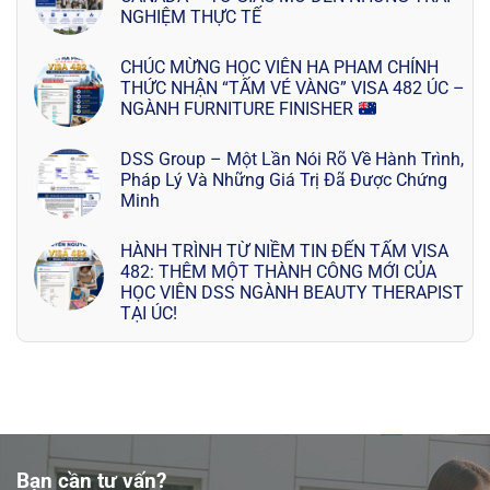
NGHIỆM THỰC TẾ
CHÚC MỪNG HỌC VIÊN HA PHAM CHÍNH
THỨC NHẬN “TẤM VÉ VÀNG” VISA 482 ÚC –
NGÀNH FURNITURE FINISHER
DSS Group – Một Lần Nói Rõ Về Hành Trình,
Pháp Lý Và Những Giá Trị Đã Được Chứng
Minh
HÀNH TRÌNH TỪ NIỀM TIN ĐẾN TẤM VISA
482: THÊM MỘT THÀNH CÔNG MỚI CỦA
HỌC VIÊN DSS NGÀNH BEAUTY THERAPIST
TẠI ÚC!
Bạn cần tư vấn?