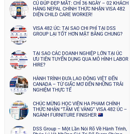
CÚ ĐÚP ĐẸP MẮT: CHỈ 36 NGÀY – 02 KHÁCH
HÀNG NEPAL CHÍNH THỨC NHẬN VISA 482
DIỆN CHILD CARE WORKER!
VISA 482 ÚC: TẠI SAO CHI PHÍ TẠI DSS
GROUP LẠI TỐT HƠN MẶT BẰNG CHUNG?
TẠI SAO CÁC DOANH NGHIỆP LỚN TẠI ÚC
ƯU TIÊN TUYỂN DỤNG QUA MÔ HÌNH LABOR
HIRE?
HÀNH TRÌNH ĐƯA LAO ĐỘNG VIỆT ĐẾN
CANADA – TỪ GIẤC MƠ ĐẾN NHỮNG TRẢI
NGHIỆM THỰC TẾ
CHÚC MỪNG HỌC VIÊN HA PHAM CHÍNH
THỨC NHẬN “TẤM VÉ VÀNG” VISA 482 ÚC –
NGÀNH FURNITURE FINISHER
DSS Group – Một Lần Nói Rõ Về Hành Trình,