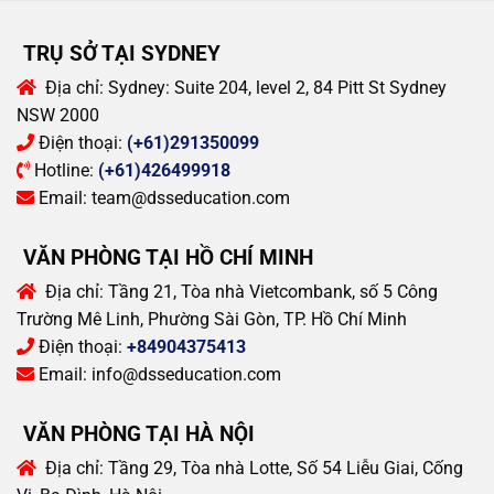
TRỤ SỞ TẠI SYDNEY
Địa chỉ:
Sydney: Suite 204, level 2, 84 Pitt St Sydney
NSW 2000
Điện thoại:
(+61)291350099
Hotline:
(+61)426499918
Email:
team@dsseducation.com
VĂN PHÒNG TẠI HỒ CHÍ MINH
Địa chỉ:
Tầng 21, Tòa nhà Vietcombank, số 5 Công
Trường Mê Linh, Phường Sài Gòn, TP. Hồ Chí Minh
Điện thoại:
+84904375413
Email:
info@dsseducation.com
VĂN PHÒNG TẠI HÀ NỘI
Địa chỉ:
Tầng 29, Tòa nhà Lotte, Số 54 Liễu Giai, Cống