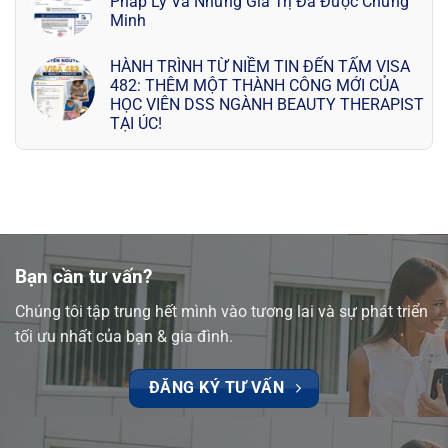
Pháp Lý Và Những Giá Trị Đã Được Chứng
Minh
HÀNH TRÌNH TỪ NIỀM TIN ĐẾN TẤM VISA
482: THÊM MỘT THÀNH CÔNG MỚI CỦA
HỌC VIÊN DSS NGÀNH BEAUTY THERAPIST
TẠI ÚC!
Bạn cần tư vấn?
Chúng tôi tập trung hết mình vào tương lai và sự phát triển
tối ưu nhất của bạn & gia đình.
ĐĂNG KÝ TƯ VẤN