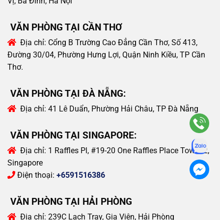
Vị, Ba Đình, Hà Nội
VĂN PHÒNG TẠI CẦN THƠ
Địa chỉ:
Cổng B Trường Cao Đẳng Cần Thơ, Số 413,
Đường 30/04, Phường Hưng Lợi, Quận Ninh Kiều, TP Cần
Thơ.
VĂN PHÒNG TẠI ĐÀ NẴNG:
Địa chỉ:
41 Lê Duẩn, Phường Hải Châu, TP Đà Nẵng
VĂN PHÒNG TẠI SINGAPORE:
Địa chỉ:
1 Raffles Pl, #19-20 One Raffles Place Tower 2,
Singapore
Điện thoại:
+6591516386
VĂN PHÒNG TẠI HẢI PHÒNG
Địa chỉ:
239C Lạch Tray, Gia Viên, Hải Phòng