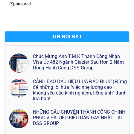
(Sponsored
TIN NỔI BẬT
Chúc Mừng Anh T.M.K Thành Công Nhận
Visa Úc 482 Ngành Glazier Sau Hơn 2 Năm
Đồng Hành Cùng DSS Group
CẢNH BÁO DẤU HIỆU LỪA ĐẢO ĐI ÚC | Đừng
để những lời hứa “việc nhẹ lương cao –
không yêu cầu kinh nghiệm, tiếng anh” đánh
lừa bạn!
NHỮNG CÂU CHUYỆN THÀNH CÔNG CHINH
PHỤC VISA TIÊU BIỂU GẦN ĐÂY NHẤT TẠI
DSS GROUP