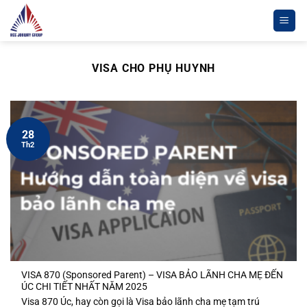
Chuyển
đến
nội
dung
VISA CHO PHỤ HUYNH
28
Th2
VISA 870 (Sponsored Parent) – VISA BẢO LÃNH CHA MẸ ĐẾN
ÚC CHI TIẾT NHẤT NĂM 2025
Visa 870 Úc, hay còn gọi là Visa bảo lãnh cha mẹ tạm trú