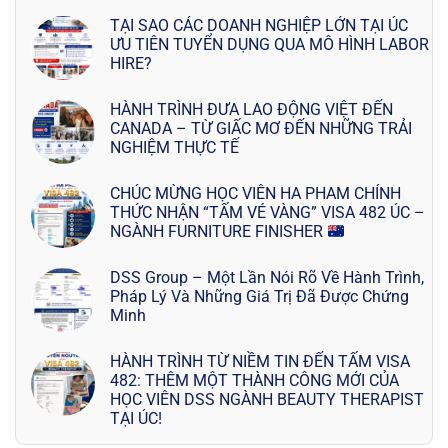
TẠI SAO CÁC DOANH NGHIỆP LỚN TẠI ÚC
ƯU TIÊN TUYỂN DỤNG QUA MÔ HÌNH LABOR
HIRE?
HÀNH TRÌNH ĐƯA LAO ĐỘNG VIỆT ĐẾN
CANADA – TỪ GIẤC MƠ ĐẾN NHỮNG TRẢI
NGHIỆM THỰC TẾ
CHÚC MỪNG HỌC VIÊN HA PHAM CHÍNH
THỨC NHẬN “TẤM VÉ VÀNG” VISA 482 ÚC –
NGÀNH FURNITURE FINISHER
DSS Group – Một Lần Nói Rõ Về Hành Trình,
Pháp Lý Và Những Giá Trị Đã Được Chứng
Minh
HÀNH TRÌNH TỪ NIỀM TIN ĐẾN TẤM VISA
482: THÊM MỘT THÀNH CÔNG MỚI CỦA
HỌC VIÊN DSS NGÀNH BEAUTY THERAPIST
TẠI ÚC!