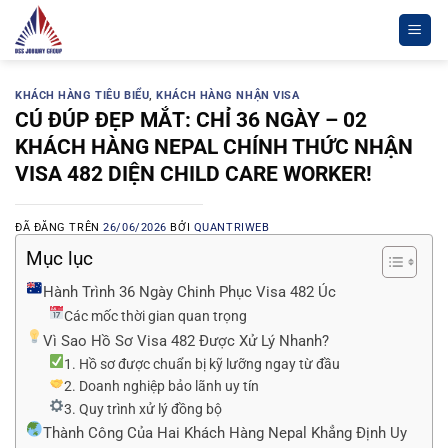
Chuyển
đến
nội
dung
KHÁCH HÀNG TIÊU BIỂU
,
KHÁCH HÀNG NHẬN VISA
CÚ ĐÚP ĐẸP MẮT: CHỈ 36 NGÀY – 02
KHÁCH HÀNG NEPAL CHÍNH THỨC NHẬN
VISA 482 DIỆN CHILD CARE WORKER!
ĐÃ ĐĂNG TRÊN
26/06/2026
BỞI
QUANTRIWEB
Mục lục
Hành Trình 36 Ngày Chinh Phục Visa 482 Úc
Các mốc thời gian quan trọng
Vì Sao Hồ Sơ Visa 482 Được Xử Lý Nhanh?
1. Hồ sơ được chuẩn bị kỹ lưỡng ngay từ đầu
2. Doanh nghiệp bảo lãnh uy tín
3. Quy trình xử lý đồng bộ
Thành Công Của Hai Khách Hàng Nepal Khẳng Định Uy