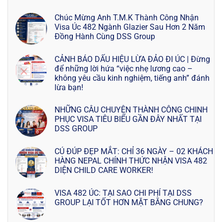
Chúc Mừng Anh T.M.K Thành Công Nhận
Visa Úc 482 Ngành Glazier Sau Hơn 2 Năm
Đồng Hành Cùng DSS Group
CẢNH BÁO DẤU HIỆU LỪA ĐẢO ĐI ÚC | Đừng
để những lời hứa “việc nhẹ lương cao –
không yêu cầu kinh nghiệm, tiếng anh” đánh
lừa bạn!
NHỮNG CÂU CHUYỆN THÀNH CÔNG CHINH
PHỤC VISA TIÊU BIỂU GẦN ĐÂY NHẤT TẠI
DSS GROUP
CÚ ĐÚP ĐẸP MẮT: CHỈ 36 NGÀY – 02 KHÁCH
HÀNG NEPAL CHÍNH THỨC NHẬN VISA 482
DIỆN CHILD CARE WORKER!
VISA 482 ÚC: TẠI SAO CHI PHÍ TẠI DSS
GROUP LẠI TỐT HƠN MẶT BẰNG CHUNG?