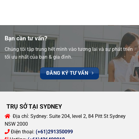
Bạn cần tư vấn?
Chúng tôi tập trung hết mình vào tương lai và sự phát triển
tối ưu nhất của bạn & gia đình.
ĐĂNG KÝ TƯ VẤN
TRỤ SỞ TẠI SYDNEY
Địa chỉ:
Sydney: Suite 204, level 2, 84 Pitt St Sydney
NSW 2000
Điện thoại:
(+61)291350099