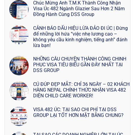
Chúc Mừng Anh T.M.K Thành Công Nhận
Visa Úc 482 Ngành Glazier Sau Hơn 2 Năm
Đồng Hành Cùng DSS Group
CẢNH BÁO DẤU HIỆU LỪA ĐẢO ĐI ÚC | Đừng
để những lời hứa “việc nhẹ lương cao –
không yêu cầu kinh nghiệm, tiếng anh” đánh
lừa bạn!
NHỮNG CÂU CHUYỆN THÀNH CÔNG CHINH
PHỤC VISA TIÊU BIỂU GẦN ĐÂY NHẤT TẠI
DSS GROUP
CÚ ĐÚP ĐẸP MẮT: CHỈ 36 NGÀY – 02 KHÁCH
HÀNG NEPAL CHÍNH THỨC NHẬN VISA 482
DIỆN CHILD CARE WORKER!
VISA 482 ÚC: TẠI SAO CHI PHÍ TẠI DSS
GROUP LẠI TỐT HƠN MẶT BẰNG CHUNG?
TẠI SAO CÁC DOANH NGHIỆP LỚN TẠI ÚC