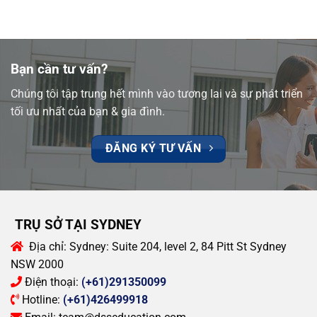
Bạn cần tư vấn?
Chúng tôi tập trung hết mình vào tương lai và sự phát triển
tối ưu nhất của bạn & gia đình.
ĐĂNG KÝ TƯ VẤN
TRỤ SỞ TẠI SYDNEY
Địa chỉ:
Sydney: Suite 204, level 2, 84 Pitt St Sydney
NSW 2000
Điện thoại:
(+61)291350099
Hotline:
(+61)426499918