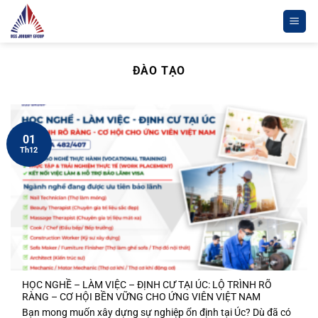
Chuyển
đến
nội
dung
ĐÀO TẠO
01
Th12
HỌC NGHỀ – LÀM VIỆC – ĐỊNH CƯ TẠI ÚC: LỘ TRÌNH RÕ
RÀNG – CƠ HỘI BỀN VỮNG CHO ỨNG VIÊN VIỆT NAM
Bạn mong muốn xây dựng sự nghiệp ổn định tại Úc? Dù đã có