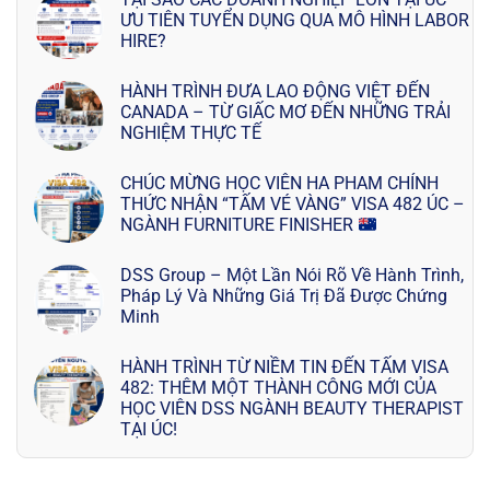
ƯU TIÊN TUYỂN DỤNG QUA MÔ HÌNH LABOR
HIRE?
HÀNH TRÌNH ĐƯA LAO ĐỘNG VIỆT ĐẾN
CANADA – TỪ GIẤC MƠ ĐẾN NHỮNG TRẢI
NGHIỆM THỰC TẾ
CHÚC MỪNG HỌC VIÊN HA PHAM CHÍNH
THỨC NHẬN “TẤM VÉ VÀNG” VISA 482 ÚC –
NGÀNH FURNITURE FINISHER
DSS Group – Một Lần Nói Rõ Về Hành Trình,
Pháp Lý Và Những Giá Trị Đã Được Chứng
Minh
HÀNH TRÌNH TỪ NIỀM TIN ĐẾN TẤM VISA
482: THÊM MỘT THÀNH CÔNG MỚI CỦA
HỌC VIÊN DSS NGÀNH BEAUTY THERAPIST
TẠI ÚC!