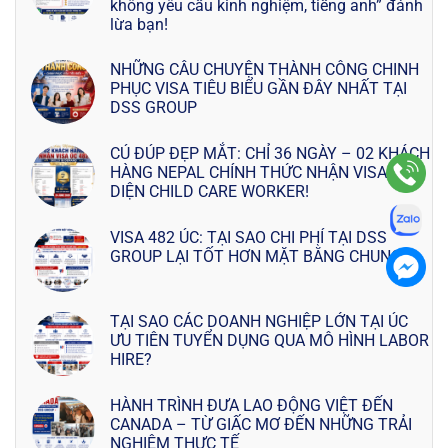
không yêu cầu kinh nghiệm, tiếng anh” đánh
lừa bạn!
NHỮNG CÂU CHUYỆN THÀNH CÔNG CHINH
PHỤC VISA TIÊU BIỂU GẦN ĐÂY NHẤT TẠI
DSS GROUP
CÚ ĐÚP ĐẸP MẮT: CHỈ 36 NGÀY – 02 KHÁCH
HÀNG NEPAL CHÍNH THỨC NHẬN VISA 482
DIỆN CHILD CARE WORKER!
VISA 482 ÚC: TẠI SAO CHI PHÍ TẠI DSS
GROUP LẠI TỐT HƠN MẶT BẰNG CHUNG?
TẠI SAO CÁC DOANH NGHIỆP LỚN TẠI ÚC
ƯU TIÊN TUYỂN DỤNG QUA MÔ HÌNH LABOR
HIRE?
HÀNH TRÌNH ĐƯA LAO ĐỘNG VIỆT ĐẾN
CANADA – TỪ GIẤC MƠ ĐẾN NHỮNG TRẢI
NGHIỆM THỰC TẾ