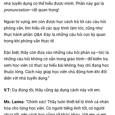
nhà tuyển dụng có thể hiểu được mình. Phần này gọi là
pronunciation
—rất quan trọng!
Ngoài từ vựng, em còn được học cách trả lời các câu hỏi
phỏng vấn, tìm hiểu về các quy trình làm tóc, cũng như
thực hành phần
Q&A
. Đây là những câu hỏi cực kỳ quan
trọng khi phỏng vấn thực tế.
Đặc biệt, thầy còn đưa vào những câu hỏi phản xạ—tức là
những câu hỏi không có sẵn trong giáo trình—để kiểm tra
xem học viên có thực sự hiểu bài không, hay chỉ đang học
thuộc lòng. Cách này giúp học viên chủ động hơn khi đối
diện với nhà tuyển dụng.”
V.T:
Dạ đúng rồi, thầy cũng áp dụng cách này với em.
Ms. Lanna:
“Chính xác! Thầy luôn thiết kế lộ trình cá nhân
hóa cho từng học viên. Có người tiếng Anh tốt, có người
chưa tốt, nên cách học cũng sẽ khác nhau. Với em, vì em