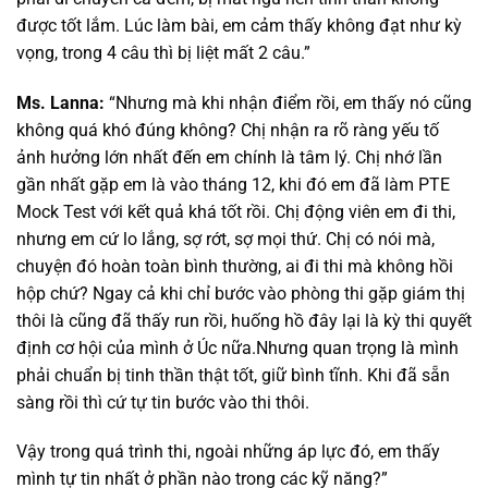
được tốt lắm. Lúc làm bài, em cảm thấy không đạt như kỳ
vọng, trong 4 câu thì bị liệt mất 2 câu.”
Ms. Lanna:
“Nhưng mà khi nhận điểm rồi, em thấy nó cũng
không quá khó đúng không? Chị nhận ra rõ ràng yếu tố
ảnh hưởng lớn nhất đến em chính là tâm lý. Chị nhớ lần
gần nhất gặp em là vào tháng 12, khi đó em đã làm PTE
Mock Test với kết quả khá tốt rồi. Chị động viên em đi thi,
nhưng em cứ lo lắng, sợ rớt, sợ mọi thứ. Chị có nói mà,
chuyện đó hoàn toàn bình thường, ai đi thi mà không hồi
hộp chứ? Ngay cả khi chỉ bước vào phòng thi gặp giám thị
thôi là cũng đã thấy run rồi, huống hồ đây lại là kỳ thi quyết
định cơ hội của mình ở Úc nữa.Nhưng quan trọng là mình
phải chuẩn bị tinh thần thật tốt, giữ bình tĩnh. Khi đã sẵn
sàng rồi thì cứ tự tin bước vào thi thôi.
Vậy trong quá trình thi, ngoài những áp lực đó, em thấy
mình tự tin nhất ở phần nào trong các kỹ năng?”