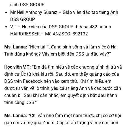
sinh DSS GROUP
Mr Neil Anthony Suarez – Giáo viên đào tạo tiếng Anh
DSS GROUP
V.T – Học viên của DSS GROUP đi Visa 482 ngành
HAIRDRESSER – Mã ANZSCO: 392132
Ms. Lanna:
“Hiện tại T. đang sinh sống và làm việc ở Hà
Tĩnh đúng không? Vậy em biết đến DSS từ đâu vậy?”
Học viên V.T:
“Em đã tìm hiểu về các chương trình di trú và
định cư Úc từ khá lâu rồi. Sau đó, em thấy quảng cáo của
DSS trên Facebook nên vào xem thử. Khi tìm hiểu, em
được tư vấn về lộ trình, yêu cầu tiếng Anh và các bước cần
chuẩn bị. Sau khi cân nhắc, em quyết định bắt đầu hành
trình cùng DSS.”
Ms. Lanna:
“Chị vẫn nhớ tầm một năm trước, chị có cơ hội
gặp em và mẹ qua Zoom. Chị rất ấn tượng vì mẹ em luôn