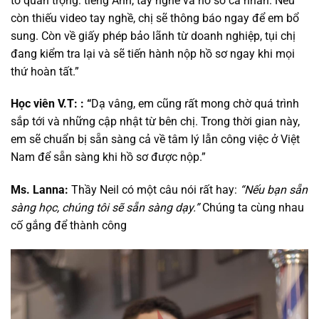
tố quan trọng: tiếng Anh, tay nghề và hồ sơ cá nhân. Nếu
còn thiếu video tay nghề, chị sẽ thông báo ngay để em bổ
sung. Còn về giấy phép bảo lãnh từ doanh nghiệp, tụi chị
đang kiểm tra lại và sẽ tiến hành nộp hồ sơ ngay khi mọi
thứ hoàn tất.”
Học viên V.T: : “
Dạ vâng, em cũng rất mong chờ quá trình
sắp tới và những cập nhật từ bên chị. Trong thời gian này,
em sẽ chuẩn bị sẵn sàng cả về tâm lý lẫn công việc ở Việt
Nam để sẵn sàng khi hồ sơ được nộp.”
Ms. Lanna:
Thầy Neil có một câu nói rất hay:
“Nếu bạn sẵn
sàng học, chúng tôi sẽ sẵn sàng dạy.”
Chúng ta cùng nhau
cố gắng để thành công