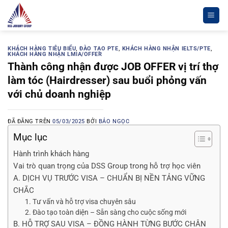
Chuyển
đến
nội
dung
KHÁCH HÀNG TIÊU BIỂU
,
ĐÀO TẠO PTE
,
KHÁCH HÀNG NHẬN IELTS/PTE
,
KHÁCH HÀNG NHẬN LMIA/OFFER
Thành công nhận được JOB OFFER vị trí thợ
làm tóc (Hairdresser) sau buổi phỏng vấn
với chủ doanh nghiệp
ĐÃ ĐĂNG TRÊN
05/03/2025
BỞI
BẢO NGỌC
Mục lục
Hành trình khách hàng
Vai trò quan trọng của DSS Group trong hỗ trợ học viên
A. DỊCH VỤ TRƯỚC VISA – CHUẨN BỊ NỀN TẢNG VỮNG
CHẮC
1. Tư vấn và hỗ trợ visa chuyên sâu
2. Đào tạo toàn diện – Sẵn sàng cho cuộc sống mới
B. HỖ TRỢ SAU VISA – ĐỒNG HÀNH TỪNG BƯỚC CHÂN