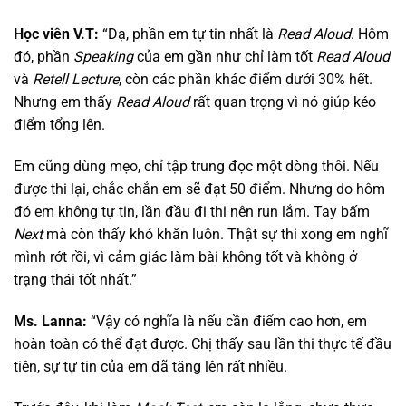
Học viên V.T:
“Dạ, phần em tự tin nhất là
Read Aloud
. Hôm
đó, phần
Speaking
của em gần như chỉ làm tốt
Read Aloud
và
Retell Lecture
, còn các phần khác điểm dưới 30% hết.
Nhưng em thấy
Read Aloud
rất quan trọng vì nó giúp kéo
điểm tổng lên.
Em cũng dùng mẹo, chỉ tập trung đọc một dòng thôi. Nếu
được thi lại, chắc chắn em sẽ đạt 50 điểm. Nhưng do hôm
đó em không tự tin, lần đầu đi thi nên run lắm. Tay bấm
Next
mà còn thấy khó khăn luôn. Thật sự thi xong em nghĩ
mình rớt rồi, vì cảm giác làm bài không tốt và không ở
trạng thái tốt nhất.”
Ms. Lanna:
“Vậy có nghĩa là nếu cần điểm cao hơn, em
hoàn toàn có thể đạt được. Chị thấy sau lần thi thực tế đầu
tiên, sự tự tin của em đã tăng lên rất nhiều.