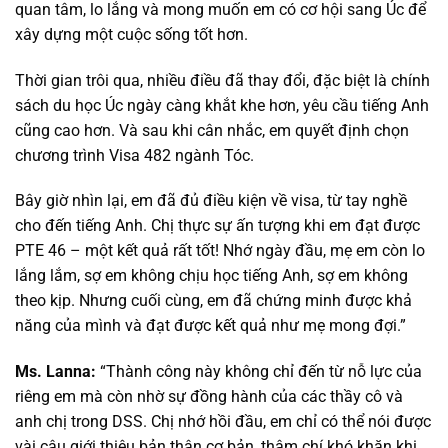
quan tâm, lo lắng và mong muốn em có cơ hội sang Úc để
xây dựng một cuộc sống tốt hơn.
Thời gian trôi qua, nhiều điều đã thay đổi, đặc biệt là chính
sách du học Úc ngày càng khắt khe hơn, yêu cầu tiếng Anh
cũng cao hơn. Và sau khi cân nhắc, em quyết định chọn
chương trình Visa 482 ngành Tóc.
Bây giờ nhìn lại, em đã đủ điều kiện về visa, từ tay nghề
cho đến tiếng Anh. Chị thực sự ấn tượng khi em đạt được
PTE 46 – một kết quả rất tốt! Nhớ ngày đầu, mẹ em còn lo
lắng lắm, sợ em không chịu học tiếng Anh, sợ em không
theo kịp. Nhưng cuối cùng, em đã chứng minh được khả
năng của mình và đạt được kết quả như mẹ mong đợi.”
Ms. Lanna:
“Thành công này không chỉ đến từ nỗ lực của
riêng em mà còn nhờ sự đồng hành của các thầy cô và
anh chị trong DSS. Chị nhớ hồi đầu, em chỉ có thể nói được
vài câu giới thiệu bản thân cơ bản, thậm chí khó khăn khi