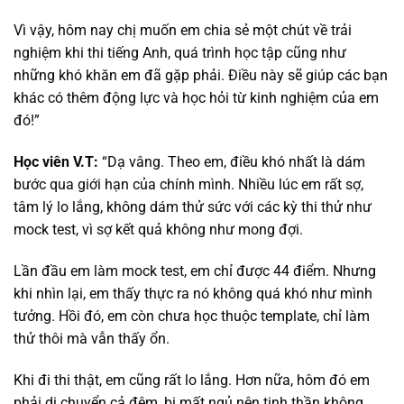
Vì vậy, hôm nay chị muốn em chia sẻ một chút về trải
nghiệm khi thi tiếng Anh, quá trình học tập cũng như
những khó khăn em đã gặp phải. Điều này sẽ giúp các bạn
khác có thêm động lực và học hỏi từ kinh nghiệm của em
đó!”
Học viên V.T:
“Dạ vâng. Theo em, điều khó nhất là dám
bước qua giới hạn của chính mình. Nhiều lúc em rất sợ,
tâm lý lo lắng, không dám thử sức với các kỳ thi thử như
mock test, vì sợ kết quả không như mong đợi.
Lần đầu em làm mock test, em chỉ được 44 điểm. Nhưng
khi nhìn lại, em thấy thực ra nó không quá khó như mình
tưởng. Hồi đó, em còn chưa học thuộc template, chỉ làm
thử thôi mà vẫn thấy ổn.
Khi đi thi thật, em cũng rất lo lắng. Hơn nữa, hôm đó em
phải di chuyển cả đêm, bị mất ngủ nên tinh thần không