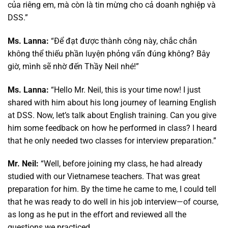
của riêng em, mà còn là tin mừng cho cả doanh nghiệp và
DSS.”
Ms. Lanna:
“Để đạt được thành công này, chắc chắn
không thể thiếu phần luyện phỏng vấn đúng không? Bây
giờ, mình sẽ nhờ đến Thầy Neil nhé!”
Ms. Lanna:
“Hello Mr. Neil, this is your time now! I just
shared with him about his long journey of learning English
at DSS. Now, let’s talk about English training. Can you give
him some feedback on how he performed in class? I heard
that he only needed two classes for interview preparation.”
Mr. Neil:
“Well, before joining my class, he had already
studied with our Vietnamese teachers. That was great
preparation for him. By the time he came to me, I could tell
that he was ready to do well in his job interview—of course,
as long as he put in the effort and reviewed all the
questions we practiced.