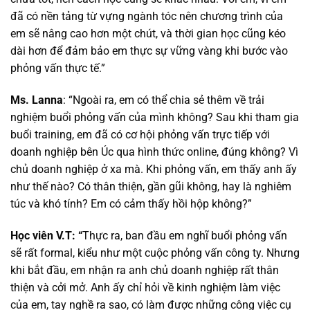
đã có nền tảng từ vựng ngành tóc nên chương trình của
em sẽ nâng cao hơn một chút, và thời gian học cũng kéo
dài hơn để đảm bảo em thực sự vững vàng khi bước vào
phỏng vấn thực tế.”
Ms. Lanna
:
“
Ngoài ra, em có thể chia sẻ thêm về trải
nghiệm buổi phỏng vấn của mình không? Sau khi tham gia
buổi training, em đã có cơ hội phỏng vấn trực tiếp với
doanh nghiệp bên Úc qua hình thức online, đúng không? Vì
chủ doanh nghiệp ở xa mà. Khi phỏng vấn, em thấy anh ấy
như thế nào? Có thân thiện, gần gũi không, hay là nghiêm
túc và khó tính? Em có cảm thấy hồi hộp không?”
Học viên V.T: “
Thực ra, ban đầu em nghĩ buổi phỏng vấn
sẽ rất formal, kiểu như một cuộc phỏng vấn công ty. Nhưng
khi bắt đầu, em nhận ra anh chủ doanh nghiệp rất thân
thiện và cởi mở. Anh ấy chỉ hỏi về kinh nghiệm làm việc
của em, tay nghề ra sao, có làm được những công việc cụ