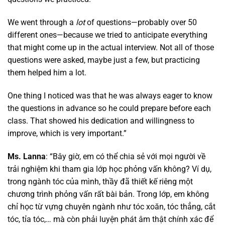
We went through a
lot
of questions—probably over 50
different ones—because we tried to anticipate everything
that might come up in the actual interview. Not all of those
questions were asked, maybe just a few, but practicing
them helped him a lot.
One thing I noticed was that he was always eager to know
the questions in advance so he could prepare before each
class. That showed his dedication and willingness to
improve, which is very important.”
Ms. Lanna
: “Bây giờ, em có thể chia sẻ với mọi người về
trải nghiệm khi tham gia lớp học phỏng vấn không? Ví dụ,
trong ngành tóc của mình, thầy đã thiết kế riêng một
chương trình phỏng vấn rất bài bản. Trong lớp, em không
chỉ học từ vựng chuyên ngành như tóc xoăn, tóc thẳng, cắt
tóc, tỉa tóc,… mà còn phải luyện phát âm thật chính xác để