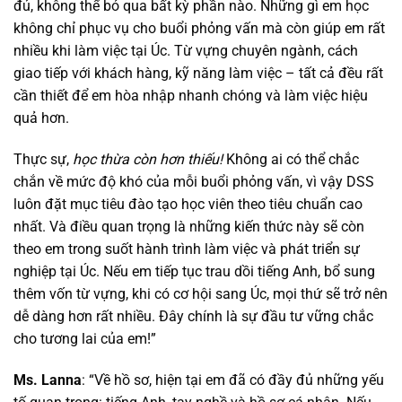
đủ, không thể bỏ qua bất kỳ phần nào. Những gì em học
không chỉ phục vụ cho buổi phỏng vấn mà còn giúp em rất
nhiều khi làm việc tại Úc. Từ vựng chuyên ngành, cách
giao tiếp với khách hàng, kỹ năng làm việc – tất cả đều rất
cần thiết để em hòa nhập nhanh chóng và làm việc hiệu
quả hơn.
Thực sự,
học thừa còn hơn thiếu!
Không ai có thể chắc
chắn về mức độ khó của mỗi buổi phỏng vấn, vì vậy DSS
luôn đặt mục tiêu đào tạo học viên theo tiêu chuẩn cao
nhất. Và điều quan trọng là những kiến thức này sẽ còn
theo em trong suốt hành trình làm việc và phát triển sự
nghiệp tại Úc. Nếu em tiếp tục trau dồi tiếng Anh, bổ sung
thêm vốn từ vựng, khi có cơ hội sang Úc, mọi thứ sẽ trở nên
dễ dàng hơn rất nhiều. Đây chính là sự đầu tư vững chắc
cho tương lai của em!”
Ms. Lanna
: “Về hồ sơ, hiện tại em đã có đầy đủ những yếu