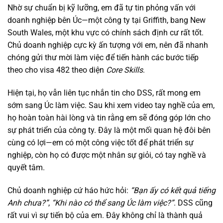
Nhờ sự chuẩn bị kỹ lưỡng, em đã tự tin phỏng vấn với
doanh nghiệp bên Úc—một công ty tại Griffith, bang New
South Wales, một khu vực có chính sách định cư rất tốt.
Chủ doanh nghiệp cực kỳ ấn tượng với em, nên đã nhanh
chóng gửi thư mời làm việc để tiến hành các bước tiếp
theo cho visa 482 theo diện
Core Skills
.
Hiện tại, họ vẫn liên tục nhắn tin cho DSS, rất mong em
sớm sang Úc làm việc. Sau khi xem video tay nghề của em,
họ hoàn toàn hài lòng và tin rằng em sẽ đóng góp lớn cho
sự phát triển của công ty. Đây là một mối quan hệ đôi bên
cùng có lợi—em có một công việc tốt để phát triển sự
nghiệp, còn họ có được một nhân sự giỏi, có tay nghề và
quyết tâm.
Chủ doanh nghiệp cứ háo hức hỏi:
“Bạn ấy có kết quả tiếng
Anh chưa?”
,
“Khi nào có thể sang Úc làm việc?”
. DSS cũng
rất vui vì sự tiến bộ của em. Đây không chỉ là thành quả