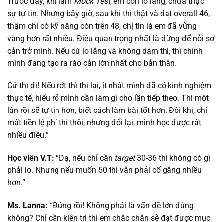
Trước đây, khi làm
Mock Test
, em còn lo lắng, chưa thực
sự tự tin. Nhưng bây giờ, sau khi thi thật và đạt overall 46,
thậm chí có kỹ năng còn trên 48, chị tin là em đã vững
vàng hơn rất nhiều. Điều quan trọng nhất là đừng để nỗi sợ
cản trở mình. Nếu cứ lo lắng và không dám thi, thì chính
mình đang tạo ra rào cản lớn nhất cho bản thân.
Cứ thi đi! Nếu rớt thì thi lại, ít nhất mình đã có kinh nghiệm
thực tế, hiểu rõ mình cần làm gì cho lần tiếp theo. Thi một
lần rồi sẽ tự tin hơn, biết cách làm bài tốt hơn. Đôi khi, chỉ
mất tiền lệ phí thi thôi, nhưng đổi lại, mình học được rất
nhiều điều.”
Học viên V.T:
“Dạ, nếu chỉ cần
target
30-36 thì không có gì
phải lo. Nhưng nếu muốn 50 thì vẫn phải cố gắng nhiều
hơn.”
Ms. Lanna:
“Đúng rồi! Không phải là vấn đề lớn đúng
không? Chỉ cần kiên trì thì em chắc chắn sẽ đạt được mục