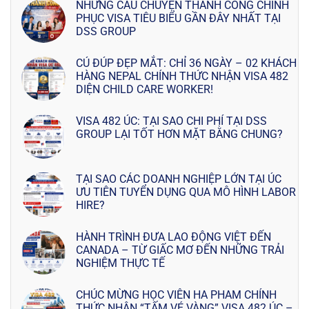
NHỮNG CÂU CHUYỆN THÀNH CÔNG CHINH
PHỤC VISA TIÊU BIỂU GẦN ĐÂY NHẤT TẠI
DSS GROUP
CÚ ĐÚP ĐẸP MẮT: CHỈ 36 NGÀY – 02 KHÁCH
HÀNG NEPAL CHÍNH THỨC NHẬN VISA 482
DIỆN CHILD CARE WORKER!
VISA 482 ÚC: TẠI SAO CHI PHÍ TẠI DSS
GROUP LẠI TỐT HƠN MẶT BẰNG CHUNG?
TẠI SAO CÁC DOANH NGHIỆP LỚN TẠI ÚC
ƯU TIÊN TUYỂN DỤNG QUA MÔ HÌNH LABOR
HIRE?
HÀNH TRÌNH ĐƯA LAO ĐỘNG VIỆT ĐẾN
CANADA – TỪ GIẤC MƠ ĐẾN NHỮNG TRẢI
NGHIỆM THỰC TẾ
CHÚC MỪNG HỌC VIÊN HA PHAM CHÍNH
THỨC NHẬN “TẤM VÉ VÀNG” VISA 482 ÚC –