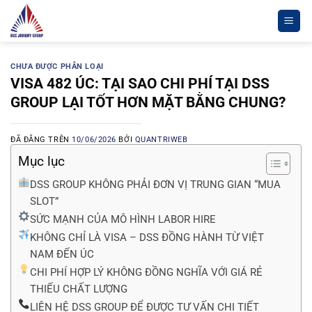
Chuyển
đến
nội
dung
CHƯA ĐƯỢC PHÂN LOẠI
VISA 482 ÚC: TẠI SAO CHI PHÍ TẠI DSS
GROUP LẠI TỐT HƠN MẶT BẰNG CHUNG?
ĐÃ ĐĂNG TRÊN
10/06/2026
BỞI
QUANTRIWEB
Mục lục
DSS GROUP KHÔNG PHẢI ĐƠN VỊ TRUNG GIAN “MUA
SLOT”
SỨC MẠNH CỦA MÔ HÌNH LABOR HIRE
KHÔNG CHỈ LÀ VISA – DSS ĐỒNG HÀNH TỪ VIỆT
NAM ĐẾN ÚC
CHI PHÍ HỢP LÝ KHÔNG ĐỒNG NGHĨA VỚI GIÁ RẺ
THIẾU CHẤT LƯỢNG
LIÊN HỆ DSS GROUP ĐỂ ĐƯỢC TƯ VẤN CHI TIẾT