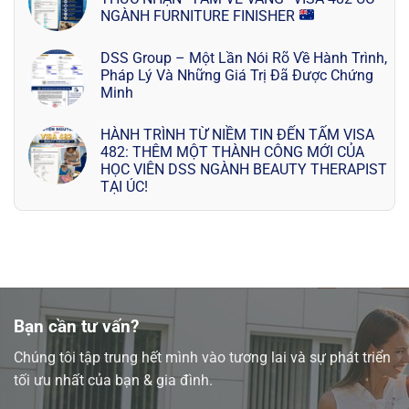
NGÀNH FURNITURE FINISHER
DSS Group – Một Lần Nói Rõ Về Hành Trình,
Pháp Lý Và Những Giá Trị Đã Được Chứng
Minh
HÀNH TRÌNH TỪ NIỀM TIN ĐẾN TẤM VISA
482: THÊM MỘT THÀNH CÔNG MỚI CỦA
HỌC VIÊN DSS NGÀNH BEAUTY THERAPIST
TẠI ÚC!
Bạn cần tư vấn?
Chúng tôi tập trung hết mình vào tương lai và sự phát triển
tối ưu nhất của bạn & gia đình.