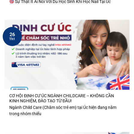
Sự Thật Ít Ai Nói Với Du Học Sinh Khi Học Nail Tại Úc
26
Th1
CƠ HỘI ĐỊNH CƯ ÚC NGÀNH CHILDCARE – KHÔNG CẦN
KINH NGHIỆM, ĐÀO TẠO TỪ ĐẦU!
Ngành Child Care (Chăm sóc trẻ em) tại Úc hiện đang nằm
trong nhóm thiếu