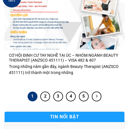
Th11
CƠ HỘI ĐỊNH CƯ TAY NGHỀ TẠI ÚC – NHÓM NGÀNH BEAUTY
THERAPIST (ANZSCO 451111) – VISA 482 & 407
Trong những năm gần đây, ngành Beauty Therapist (ANZSCO
451111) trở thành một trong những
1
2
3
4
5
TIN NỔI BẬT