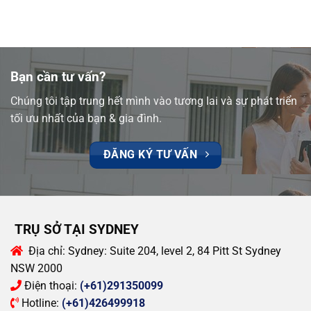
Bạn cần tư vấn?
Chúng tôi tập trung hết mình vào tương lai và sự phát triển
tối ưu nhất của bạn & gia đình.
ĐĂNG KÝ TƯ VẤN
TRỤ SỞ TẠI SYDNEY
Địa chỉ:
Sydney: Suite 204, level 2, 84 Pitt St Sydney
NSW 2000
Điện thoại:
(+61)291350099
Hotline:
(+61)426499918