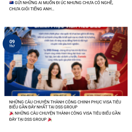
GỬI NHỮNG AI MUỐN ĐI ÚC NHƯNG CHƯA CÓ NGHỀ,
CHƯA GIỎI TIẾNG ANH…
09
Th7
NHỮNG CÂU CHUYỆN THÀNH CÔNG CHINH PHỤC VISA TIÊU
BIỂU GẦN ĐÂY NHẤT TẠI DSS GROUP
NHỮNG CÂU CHUYỆN THÀNH CÔNG VISA TIÊU BIỂU GẦN
ĐÂY TẠI DSS GROUP