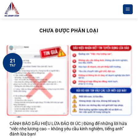
Chuyển
đến
nội
dung
CHƯA ĐƯỢC PHÂN LOẠI
21
Th7
CẢNH BÁO DẤU HIỆU LỪA ĐẢO ĐI ÚC | Đừng để những lời hứa
“việc nhẹ lương cao – không yêu cầu kinh nghiệm, tiếng anh”
đánh lừa bạn!