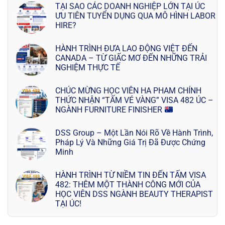
TẠI SAO CÁC DOANH NGHIỆP LỚN TẠI ÚC
ƯU TIÊN TUYỂN DỤNG QUA MÔ HÌNH LABOR
HIRE?
HÀNH TRÌNH ĐƯA LAO ĐỘNG VIỆT ĐẾN
CANADA – TỪ GIẤC MƠ ĐẾN NHỮNG TRẢI
NGHIỆM THỰC TẾ
CHÚC MỪNG HỌC VIÊN HA PHAM CHÍNH
THỨC NHẬN “TẤM VÉ VÀNG” VISA 482 ÚC –
NGÀNH FURNITURE FINISHER
DSS Group – Một Lần Nói Rõ Về Hành Trình,
Pháp Lý Và Những Giá Trị Đã Được Chứng
Minh
HÀNH TRÌNH TỪ NIỀM TIN ĐẾN TẤM VISA
482: THÊM MỘT THÀNH CÔNG MỚI CỦA
HỌC VIÊN DSS NGÀNH BEAUTY THERAPIST
TẠI ÚC!