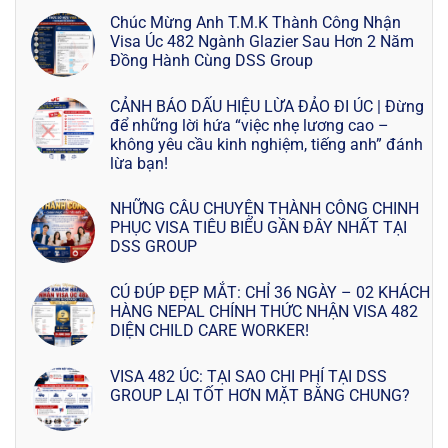
Chúc Mừng Anh T.M.K Thành Công Nhận
Visa Úc 482 Ngành Glazier Sau Hơn 2 Năm
Đồng Hành Cùng DSS Group
CẢNH BÁO DẤU HIỆU LỪA ĐẢO ĐI ÚC | Đừng
để những lời hứa “việc nhẹ lương cao –
không yêu cầu kinh nghiệm, tiếng anh” đánh
lừa bạn!
NHỮNG CÂU CHUYỆN THÀNH CÔNG CHINH
PHỤC VISA TIÊU BIỂU GẦN ĐÂY NHẤT TẠI
DSS GROUP
CÚ ĐÚP ĐẸP MẮT: CHỈ 36 NGÀY – 02 KHÁCH
HÀNG NEPAL CHÍNH THỨC NHẬN VISA 482
DIỆN CHILD CARE WORKER!
VISA 482 ÚC: TẠI SAO CHI PHÍ TẠI DSS
GROUP LẠI TỐT HƠN MẶT BẰNG CHUNG?