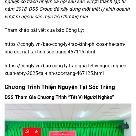
nghiệp có trách nhiệm xã hội sâu sắc. Được thành lập từ
năm 2018, DSS Group đã xây dựng một triết lý kinh doanh
vượt ra ngoài các mục tiêu thương mại.
Tham khảo bài viết của báo Công Lý:
https://congly.vn/bao-cong-ly-trao-kinh-phi-xoa-nha-tam-
nha-dot-nat-tai-tinh-soc-trang-467116.html
https://congly.vn/bao-cong-ly-trao-qua-tet-vi-nguoi-ngheo-
xuan-at-ty-2025-tai-tinh-soc-trang-467125.html
Chương Trình Thiện Nguyện Tại Sóc Trăng
DSS Tham Gia Chương Trình “Tết Vì Người Nghèo”