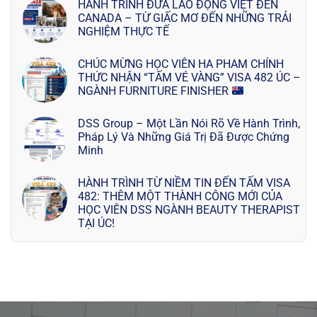
HÀNH TRÌNH ĐƯA LAO ĐỘNG VIỆT ĐẾN
CANADA – TỪ GIẤC MƠ ĐẾN NHỮNG TRẢI
NGHIỆM THỰC TẾ
CHÚC MỪNG HỌC VIÊN HA PHAM CHÍNH
THỨC NHẬN “TẤM VÉ VÀNG” VISA 482 ÚC –
NGÀNH FURNITURE FINISHER
DSS Group – Một Lần Nói Rõ Về Hành Trình,
Pháp Lý Và Những Giá Trị Đã Được Chứng
Minh
HÀNH TRÌNH TỪ NIỀM TIN ĐẾN TẤM VISA
482: THÊM MỘT THÀNH CÔNG MỚI CỦA
HỌC VIÊN DSS NGÀNH BEAUTY THERAPIST
TẠI ÚC!