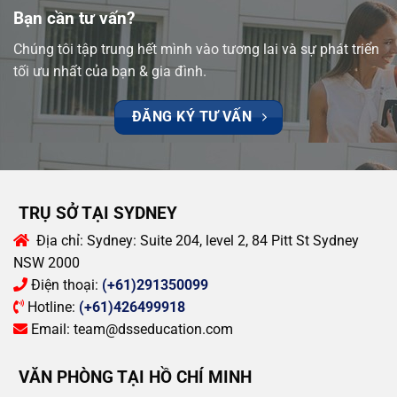
Bạn cần tư vấn?
Chúng tôi tập trung hết mình vào tương lai và sự phát triển
tối ưu nhất của bạn & gia đình.
ĐĂNG KÝ TƯ VẤN
TRỤ SỞ TẠI SYDNEY
Địa chỉ:
Sydney: Suite 204, level 2, 84 Pitt St Sydney
NSW 2000
Điện thoại:
(+61)291350099
Hotline:
(+61)426499918
Email:
team@dsseducation.com
VĂN PHÒNG TẠI HỒ CHÍ MINH