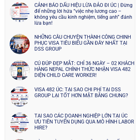
CẢNH BÁO DẤU HIỆU LỪA ĐẢO ĐI ÚC | Đừng
để những lời hứa “việc nhẹ lương cao –
không yêu cầu kinh nghiệm, tiếng anh” đánh
lừa bạn!
NHỮNG CÂU CHUYỆN THÀNH CÔNG CHINH
PHỤC VISA TIÊU BIỂU GẦN ĐÂY NHẤT TẠI
DSS GROUP
CÚ ĐÚP ĐẸP MẮT: CHỈ 36 NGÀY – 02 KHÁCH
HÀNG NEPAL CHÍNH THỨC NHẬN VISA 482
DIỆN CHILD CARE WORKER!
VISA 482 ÚC: TẠI SAO CHI PHÍ TẠI DSS
GROUP LẠI TỐT HƠN MẶT BẰNG CHUNG?
TẠI SAO CÁC DOANH NGHIỆP LỚN TẠI ÚC
ƯU TIÊN TUYỂN DỤNG QUA MÔ HÌNH LABOR
HIRE?