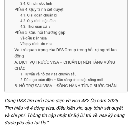
3.4. Chi phí ước tính
Phần 4: Quy trình xét duyệt
4.1. Giai đoạn chuẩn bị
4.2. Quy trình nộp đơn
4.3. Thời gian xử lý
Phần 5: Câu hỏi thường gặp
Về điều kiện visa
Về quy trình xin visa
Vai trò quan trọng của DSS Group trong hỗ trợ người lao
động
A. DỊCH VỤ TRƯỚC VISA – CHUẨN BỊ NỀN TẢNG VỮNG
CHẮC
1. Tư vấn và hỗ trợ visa chuyên sâu
2. Đào tạo toàn diện – Sẵn sàng cho cuộc sống mới
B. HỖ TRỢ SAU VISA – ĐỒNG HÀNH TỪNG BƯỚC CHÂN
Cùng DSS tìm hiểu toàn diện về visa 482 Úc năm 2025:
Tìm hiểu về 4 dòng visa, điều kiện xin, quy trình xét duyệt
và chi phí. Thông tin cập nhật từ Bộ Di trú về visa kỹ năng
được yêu cầu tại Úc.”