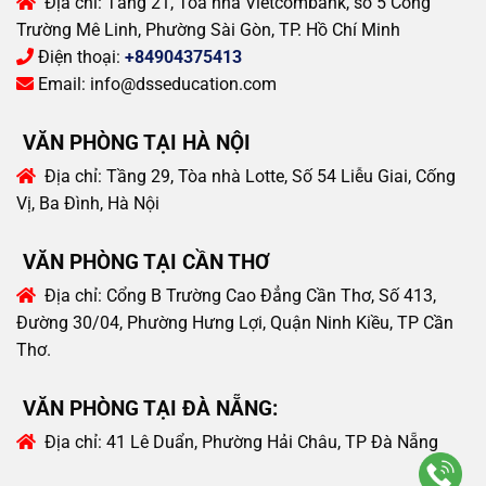
Địa chỉ:
Tầng 21, Tòa nhà Vietcombank, số 5 Công
Trường Mê Linh, Phường Sài Gòn, TP. Hồ Chí Minh
Điện thoại:
+84904375413
Email:
info@dsseducation.com
VĂN PHÒNG TẠI HÀ NỘI
Địa chỉ:
Tầng 29, Tòa nhà Lotte, Số 54 Liễu Giai, Cống
Vị, Ba Đình, Hà Nội
VĂN PHÒNG TẠI CẦN THƠ
Địa chỉ:
Cổng B Trường Cao Đẳng Cần Thơ, Số 413,
Đường 30/04, Phường Hưng Lợi, Quận Ninh Kiều, TP Cần
Thơ.
VĂN PHÒNG TẠI ĐÀ NẴNG:
Địa chỉ:
41 Lê Duẩn, Phường Hải Châu, TP Đà Nẵng