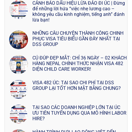
CẢNH BÁO DẤU HIỆU LỪA ĐẢO ĐI ÚC | Đừng
để những lời hứa “việc nhẹ lương cao –
không yêu cầu kinh nghiệm, tiếng anh” đánh
lừa bạn!
NHỮNG CÂU CHUYỆN THÀNH CÔNG CHINH
PHỤC VISA TIÊU BIỂU GẦN ĐÂY NHẤT TẠI
DSS GROUP
CÚ ĐÚP ĐẸP MẮT: CHỈ 36 NGÀY – 02 KHÁCH
HÀNG NEPAL CHÍNH THỨC NHẬN VISA 482
DIỆN CHILD CARE WORKER!
VISA 482 ÚC: TẠI SAO CHI PHÍ TẠI DSS
GROUP LẠI TỐT HƠN MẶT BẰNG CHUNG?
TẠI SAO CÁC DOANH NGHIỆP LỚN TẠI ÚC
ƯU TIÊN TUYỂN DỤNG QUA MÔ HÌNH LABOR
HIRE?