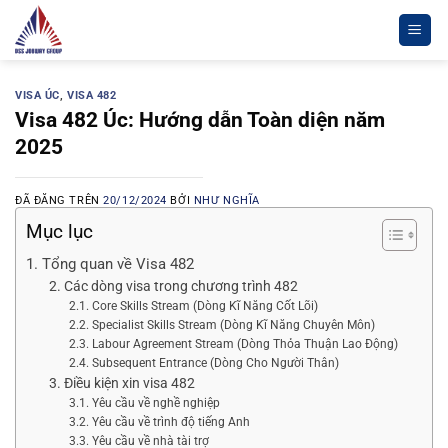
Chuyển
đến
nội
dung
VISA ÚC
,
VISA 482
Visa 482 Úc: Hướng dẫn Toàn diện năm
2025
ĐÃ ĐĂNG TRÊN
20/12/2024
BỞI
NHƯ NGHĨA
Mục lục
1. Tổng quan về Visa 482
2. Các dòng visa trong chương trình 482
2.1. Core Skills Stream (Dòng Kĩ Năng Cốt Lõi)
2.2. Specialist Skills Stream (Dòng Kĩ Năng Chuyên Môn)
2.3. Labour Agreement Stream (Dòng Thỏa Thuận Lao Động)
2.4. Subsequent Entrance (Dòng Cho Người Thân)
3. Điều kiện xin visa 482
3.1. Yêu cầu về nghề nghiệp
3.2. Yêu cầu về trình độ tiếng Anh
3.3. Yêu cầu về nhà tài trợ