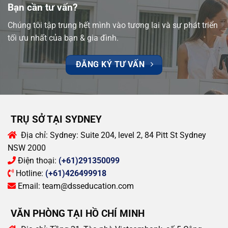
Bạn cần tư vấn?
Chúng tôi tập trung hết mình vào tương lai và sự phát triển
tối ưu nhất của bạn & gia đình.
ĐĂNG KÝ TƯ VẤN
TRỤ SỞ TẠI SYDNEY
Địa chỉ:
Sydney: Suite 204, level 2, 84 Pitt St Sydney
NSW 2000
Điện thoại:
(+61)291350099
Hotline:
(+61)426499918
Email:
team@dsseducation.com
VĂN PHÒNG TẠI HỒ CHÍ MINH