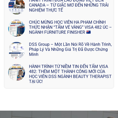
HÀNH TRÌNH ĐƯA LAO ĐỘNG VIỆT ĐẾN
CANADA – TỪ GIẤC MƠ ĐẾN NHỮNG TRẢI
NGHIỆM THỰC TẾ
CHÚC MỪNG HỌC VIÊN HA PHAM CHÍNH
THỨC NHẬN “TẤM VÉ VÀNG” VISA 482 ÚC –
NGÀNH FURNITURE FINISHER
DSS Group – Một Lần Nói Rõ Về Hành Trình,
Pháp Lý Và Những Giá Trị Đã Được Chứng
Minh
HÀNH TRÌNH TỪ NIỀM TIN ĐẾN TẤM VISA
482: THÊM MỘT THÀNH CÔNG MỚI CỦA
HỌC VIÊN DSS NGÀNH BEAUTY THERAPIST
TẠI ÚC!