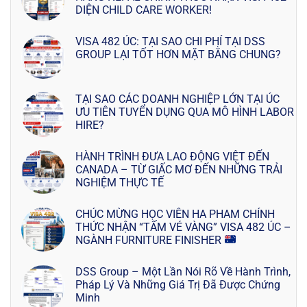
DIỆN CHILD CARE WORKER!
VISA 482 ÚC: TẠI SAO CHI PHÍ TẠI DSS
GROUP LẠI TỐT HƠN MẶT BẰNG CHUNG?
TẠI SAO CÁC DOANH NGHIỆP LỚN TẠI ÚC
ƯU TIÊN TUYỂN DỤNG QUA MÔ HÌNH LABOR
HIRE?
HÀNH TRÌNH ĐƯA LAO ĐỘNG VIỆT ĐẾN
CANADA – TỪ GIẤC MƠ ĐẾN NHỮNG TRẢI
NGHIỆM THỰC TẾ
CHÚC MỪNG HỌC VIÊN HA PHAM CHÍNH
THỨC NHẬN “TẤM VÉ VÀNG” VISA 482 ÚC –
NGÀNH FURNITURE FINISHER
DSS Group – Một Lần Nói Rõ Về Hành Trình,
Pháp Lý Và Những Giá Trị Đã Được Chứng
Minh