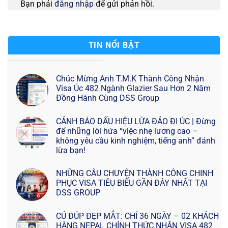
Bạn phải
đăng nhập
để gửi phản hồi.
TIN NỔI BẬT
Chúc Mừng Anh T.M.K Thành Công Nhận
Visa Úc 482 Ngành Glazier Sau Hơn 2 Năm
Đồng Hành Cùng DSS Group
CẢNH BÁO DẤU HIỆU LỪA ĐẢO ĐI ÚC | Đừng
để những lời hứa “việc nhẹ lương cao –
không yêu cầu kinh nghiệm, tiếng anh” đánh
lừa bạn!
NHỮNG CÂU CHUYỆN THÀNH CÔNG CHINH
PHỤC VISA TIÊU BIỂU GẦN ĐÂY NHẤT TẠI
DSS GROUP
CÚ ĐÚP ĐẸP MẮT: CHỈ 36 NGÀY – 02 KHÁCH
HÀNG NEPAL CHÍNH THỨC NHẬN VISA 482