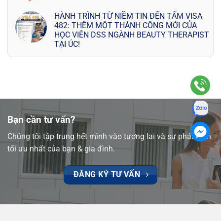
HÀNH TRÌNH TỪ NIỀM TIN ĐẾN TẤM VISA
482: THÊM MỘT THÀNH CÔNG MỚI CỦA
HỌC VIÊN DSS NGÀNH BEAUTY THERAPIST
TẠI ÚC!
Bạn cần tư vấn?
Chúng tôi tập trung hết mình vào tương lai và sự phát triển
tối ưu nhất của bạn & gia đình.
ĐĂNG KÝ TƯ VẤN