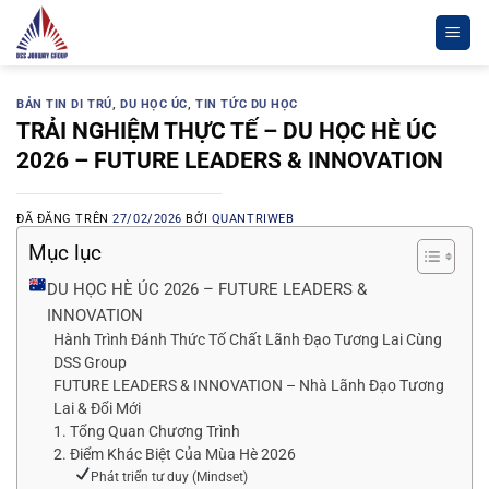
Chuyển
đến
nội
dung
BẢN TIN DI TRÚ
,
DU HỌC ÚC
,
TIN TỨC DU HỌC
TRẢI NGHIỆM THỰC TẾ – DU HỌC HÈ ÚC
2026 – FUTURE LEADERS & INNOVATION
ĐÃ ĐĂNG TRÊN
27/02/2026
BỞI
QUANTRIWEB
Mục lục
DU HỌC HÈ ÚC 2026 – FUTURE LEADERS &
INNOVATION
Hành Trình Đánh Thức Tố Chất Lãnh Đạo Tương Lai Cùng
DSS Group
FUTURE LEADERS & INNOVATION – Nhà Lãnh Đạo Tương
Lai & Đổi Mới
1. Tổng Quan Chương Trình
2. Điểm Khác Biệt Của Mùa Hè 2026
Phát triển tư duy (Mindset)