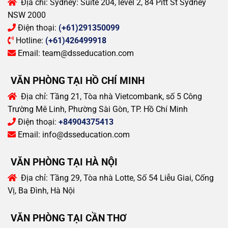
Địa chỉ:
Sydney: Suite 204, level 2, 84 Pitt St Sydney
NSW 2000
Điện thoại:
(+61)291350099
Hotline:
(+61)426499918
Email:
team@dsseducation.com
VĂN PHÒNG TẠI HỒ CHÍ MINH
Địa chỉ:
Tầng 21, Tòa nhà Vietcombank, số 5 Công
Trường Mê Linh, Phường Sài Gòn, TP. Hồ Chí Minh
Điện thoại:
+84904375413
Email:
info@dsseducation.com
VĂN PHÒNG TẠI HÀ NỘI
Địa chỉ:
Tầng 29, Tòa nhà Lotte, Số 54 Liễu Giai, Cống
Vị, Ba Đình, Hà Nội
VĂN PHÒNG TẠI CẦN THƠ