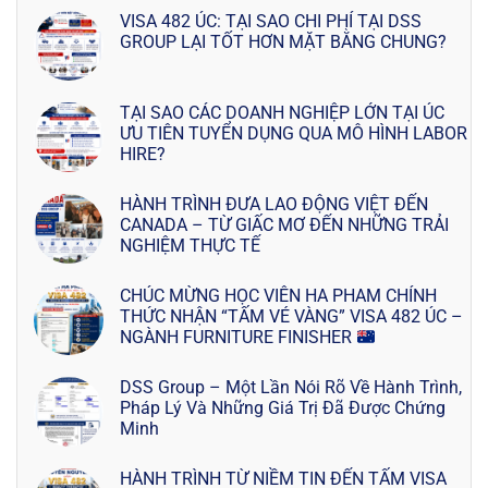
VISA 482 ÚC: TẠI SAO CHI PHÍ TẠI DSS
GROUP LẠI TỐT HƠN MẶT BẰNG CHUNG?
TẠI SAO CÁC DOANH NGHIỆP LỚN TẠI ÚC
ƯU TIÊN TUYỂN DỤNG QUA MÔ HÌNH LABOR
HIRE?
HÀNH TRÌNH ĐƯA LAO ĐỘNG VIỆT ĐẾN
CANADA – TỪ GIẤC MƠ ĐẾN NHỮNG TRẢI
NGHIỆM THỰC TẾ
CHÚC MỪNG HỌC VIÊN HA PHAM CHÍNH
THỨC NHẬN “TẤM VÉ VÀNG” VISA 482 ÚC –
NGÀNH FURNITURE FINISHER
DSS Group – Một Lần Nói Rõ Về Hành Trình,
Pháp Lý Và Những Giá Trị Đã Được Chứng
Minh
HÀNH TRÌNH TỪ NIỀM TIN ĐẾN TẤM VISA