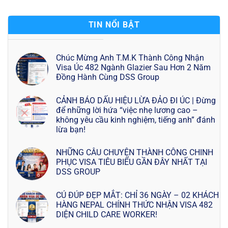
TIN NỔI BẬT
Chúc Mừng Anh T.M.K Thành Công Nhận
Visa Úc 482 Ngành Glazier Sau Hơn 2 Năm
Đồng Hành Cùng DSS Group
CẢNH BÁO DẤU HIỆU LỪA ĐẢO ĐI ÚC | Đừng
để những lời hứa “việc nhẹ lương cao –
không yêu cầu kinh nghiệm, tiếng anh” đánh
lừa bạn!
NHỮNG CÂU CHUYỆN THÀNH CÔNG CHINH
PHỤC VISA TIÊU BIỂU GẦN ĐÂY NHẤT TẠI
DSS GROUP
CÚ ĐÚP ĐẸP MẮT: CHỈ 36 NGÀY – 02 KHÁCH
HÀNG NEPAL CHÍNH THỨC NHẬN VISA 482
DIỆN CHILD CARE WORKER!