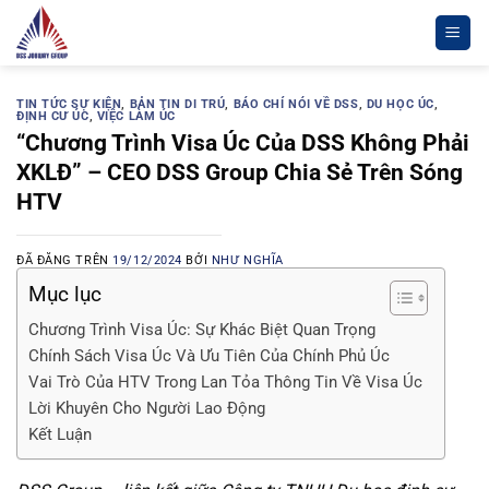
Chuyển
đến
nội
dung
TIN TỨC SỰ KIỆN
,
BẢN TIN DI TRÚ
,
BÁO CHÍ NÓI VỀ DSS
,
DU HỌC ÚC
,
ĐỊNH CƯ ÚC
,
VIỆC LÀM ÚC
“Chương Trình Visa Úc Của DSS Không Phải
XKLĐ” – CEO DSS Group Chia Sẻ Trên Sóng
HTV
ĐÃ ĐĂNG TRÊN
19/12/2024
BỞI
NHƯ NGHĨA
Mục lục
Chương Trình Visa Úc: Sự Khác Biệt Quan Trọng
Chính Sách Visa Úc Và Ưu Tiên Của Chính Phủ Úc
Vai Trò Của HTV Trong Lan Tỏa Thông Tin Về Visa Úc
Lời Khuyên Cho Người Lao Động
Kết Luận