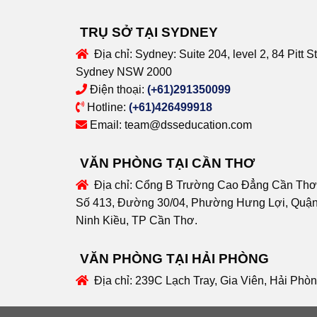
TRỤ SỞ TẠI SYDNEY
Địa chỉ:
Sydney: Suite 204, level 2, 84 Pitt St
Sydney NSW 2000
Điện thoại:
(+61)291350099
Hotline:
(+61)426499918
Email:
team@dsseducation.com
VĂN PHÒNG TẠI CẦN THƠ
Địa chỉ:
Cổng B Trường Cao Đẳng Cần Thơ
Số 413, Đường 30/04, Phường Hưng Lợi, Quậ
Ninh Kiều, TP Cần Thơ.
VĂN PHÒNG TẠI HẢI PHÒNG
Địa chỉ:
239C Lạch Tray, Gia Viên, Hải Phò