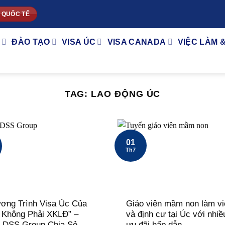
 QUỐC TẾ
ĐÀO TẠO
VISA ÚC
VISA CANADA
VIỆC LÀM 
TAG:
LAO ĐỘNG ÚC
01
Th7
ơng Trình Visa Úc Của
Giáo viên mầm non làm vi
Không Phải XKLĐ” –
và định cư tại Úc với nhiề
DSS Group Chia Sẻ
ưu đãi hấp dẫn