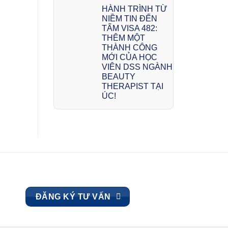
HÀNH TRÌNH TỪ
NIỀM TIN ĐẾN
TẤM VISA 482:
THÊM MỘT
THÀNH CÔNG
MỚI CỦA HỌC
VIÊN DSS NGÀNH
BEAUTY
THERAPIST TẠI
ÚC!
ĐĂNG KÝ TƯ VẤN