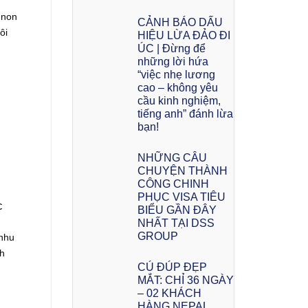
 non
CẢNH BÁO DẤU
ôi
HIỆU LỪA ĐẢO ĐI
ÚC | Đừng để
những lời hứa
“việc nhẹ lương
cao – không yêu
cầu kinh nghiệm,
tiếng anh” đánh lừa
bạn!
NHỮNG CÂU
CHUYỆN THÀNH
CÔNG CHINH
PHỤC VISA TIÊU
c
BIỂU GẦN ĐÂY
NHẤT TẠI DSS
GROUP
 nhu
nh
CÚ ĐÚP ĐẸP
MẮT: CHỈ 36 NGÀY
– 02 KHÁCH
HÀNG NEPAL