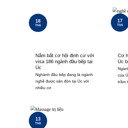
17
18
Th6
Th6
Nắm bắt cơ hội định cư với
Cơ h
visa 186 ngành đầu bếp tại
Úc b
Úc
Ngành
Nghành đầu bếp đang là ngành
của Ú
nghề được săn đón tại Úc với
trầm 
nhiều cơ
13
Th6