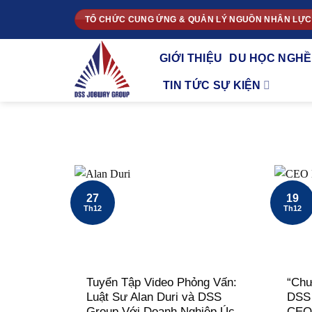
Chuyển
TỔ CHỨC CUNG ỨNG & QUẢN LÝ NGUỒN NHÂN LỰC
đến
nội
GIỚI THIỆU
DU HỌC NGHỀ
dung
TIN TỨC SỰ KIỆN
27
19
Th12
Th12
Tuyển Tập Video Phỏng Vấn:
“Chư
Luật Sư Alan Duri và DSS
DSS 
Group Với Doanh Nghiệp Úc
CEO 