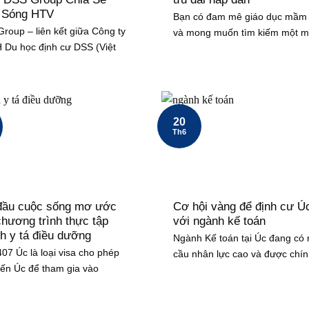
 Sóng HTV
Bạn có đam mê giáo dục mầm
roup – liên kết giữa Công ty
và mong muốn tìm kiếm một m
Du học định cư DSS (Việt
20
Th6
đầu cuộc sống mơ ước
Cơ hội vàng để định cư Ú
chương trình thực tập
với ngành kế toán
h y tá điều dưỡng
Ngành Kế toán tại Úc đang có
407 Úc là loại visa cho phép
cầu nhân lực cao và được chí
ến Úc để tham gia vào