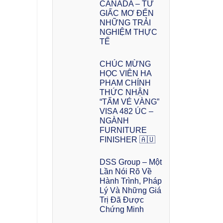
CANADA – TỪ
GIẤC MƠ ĐẾN
NHỮNG TRẢI
NGHIỆM THỰC
TẾ
CHÚC MỪNG
HỌC VIÊN HA
PHAM CHÍNH
THỨC NHẬN
“TẤM VÉ VÀNG”
VISA 482 ÚC –
NGÀNH
FURNITURE
FINISHER 🇦🇺
DSS Group – Một
Lần Nói Rõ Về
Hành Trình, Pháp
Lý Và Những Giá
Trị Đã Được
Chứng Minh