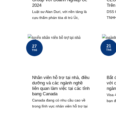
2024
Trên
Luật sư Alan Duri, với nền tảng là
DSS G
cựu thẩm phán tòa di trú Úc,
TNHH 
21
27
Th6
Th6
Nhân viên hỗ trợ tại nhà, điều
Bắt 
dưỡng và các ngành nghề
với 
liên quan làm việc tại các tỉnh
ngàn
bang Canada
Visa 
Canada đang có nhu cầu cao về
bạn đ
trong lĩnh vực nhân viên hỗ trợ tại