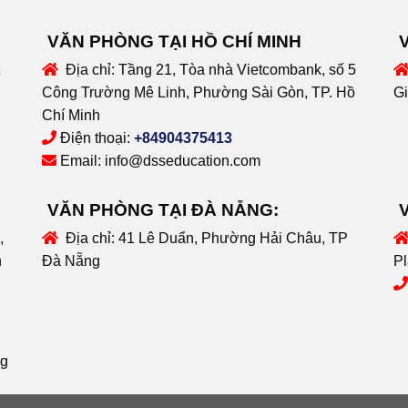
VĂN PHÒNG TẠI HỒ CHÍ MINH
Địa chỉ:
Tầng 21, Tòa nhà Vietcombank, số 5
Công Trường Mê Linh, Phường Sài Gòn, TP. Hồ
Gi
Chí Minh
Điện thoại:
+84904375413
Email:
info@dsseducation.com
VĂN PHÒNG TẠI ĐÀ NẴNG:
,
Địa chỉ:
41 Lê Duẩn, Phường Hải Châu, TP
n
Đà Nẵng
Pl
ng