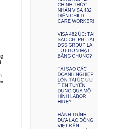
CHÍNH THỨC
NHẬN VISA 482
DIỆN CHILD
CARE WORKER!
VISA 482 ÚC: TẠI
SAO CHI PHÍ TẠI
DSS GROUP LẠI
TỐT HƠN MẶT
ng
BẰNG CHUNG?
i
TẠI SAO CÁC
DOANH NGHIỆP
h
LỚN TẠI ÚC ƯU
ếm
TIÊN TUYỂN
DỤNG QUA MÔ
HÌNH LABOR
HIRE?
HÀNH TRÌNH
ĐƯA LAO ĐỘNG
VIỆT ĐẾN