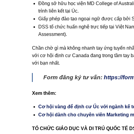
Đồng sở hữu học viện MD College of Austral
trình liên kết tại Úc.
Giấy phép đào tạo ngoại ngữ được cấp bở
DSS tổ chức huấn nghệ trực tiếp tại Việt Nam
Assessment).
Chần chờ gì mà không nhanh tay ứng tuyển nhân 
với cơ hội định cư Canada đang trong tầm tay 
với bạn nhất.
Form đăng ký tư vấn:
https://fo
Xem thêm:
Cơ hội vàng để định cư Úc với ngành kế 
Cơ hội dành cho chuyên viên Marketing mu
TỔ CHỨC GIÁO DỤC VÀ DI TRÚ QUỐC TẾ 