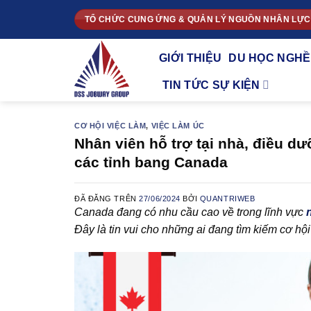
Chuyển
TỔ CHỨC CUNG ỨNG & QUẢN LÝ NGUỒN NHÂN LỰC
đến
nội
GIỚI THIỆU
DU HỌC NGHỀ
dung
TIN TỨC SỰ KIỆN
CƠ HỘI VIỆC LÀM
,
VIỆC LÀM ÚC
Nhân viên hỗ trợ tại nhà, điều d
các tỉnh bang Canada
ĐÃ ĐĂNG TRÊN
27/06/2024
BỞI
QUANTRIWEB
Canada đang có nhu cầu cao về trong lĩnh vực
Đây là tin vui cho những ai đang tìm kiếm cơ hội