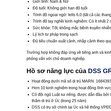
Giới tính: Nam & Nữ
Độ tuổi: Không giới hạn độ tuổi
Trình độ ngoại ngữ: Ielts 6.0 (tất cả các tha
Trình độ tay nghề/ kinh nghiệm: Có ít nhất 
Sức khỏe: Tốt, không mắc bệnh truyền nhiễm 
Lý lịch tư pháp trong sạch
Đủ tiêu chuẩn xuất cảnh, nhập cảnh theo qu
Trường hợp không đáp ứng về tiếng anh và kinh
phỏng vấn với chủ doanh nghiệp.
Hồ sơ năng lực của
DSS G
Hoạt động dưới mã số di trú MARN 1684393 (
Hơn 10 kinh nghiệm trong hoạt động lĩnh vực 
Có đội ngũ Luật sư riêng, được dẫn đầu bởi 
thẩm di trú ở Úc (trong 25 năm)
DSS có trụ sở chính tại Úc và hệ thống VPĐ