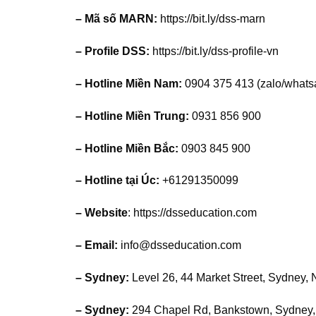
– Mã số MARN:
https://bit.ly/dss-marn
– Profile DSS:
https://bit.ly/dss-profile-vn
– Hotline Miền Nam:
0904 375 413 (zalo/whatsa
– Hotline Miền Trung:
0931 856 900
– Hotline Miền Bắc:
0903 845 900
– Hotline tại Úc:
+61291350099
– Website
: https://dsseducation.com
– Email:
info@dsseducation.com
– Sydney:
Level 26, 44 Market Street, Sydney,
– Sydney:
294 Chapel Rd, Bankstown, Sydney