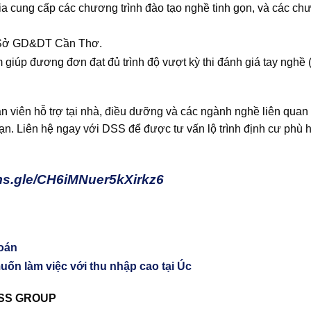
ia cung cấp các chương trình đào tạo nghề tinh gọn, và các ch
i Sở GD&DT Cần Thơ.
 giúp đương đơn đạt đủ trình độ vượt kỳ thi đánh giá tay nghề (
viên hỗ trợ tại nhà, điều dưỡng và các ngành nghề liên quan 
bạn.
Liên hệ ngay với DSS để được tư vấn lộ trình định cư phù 
rms.gle/CH6iMNuer5kXirkz6
toán
ốn làm việc với thu nhập cao tại Úc
DSS GROUP