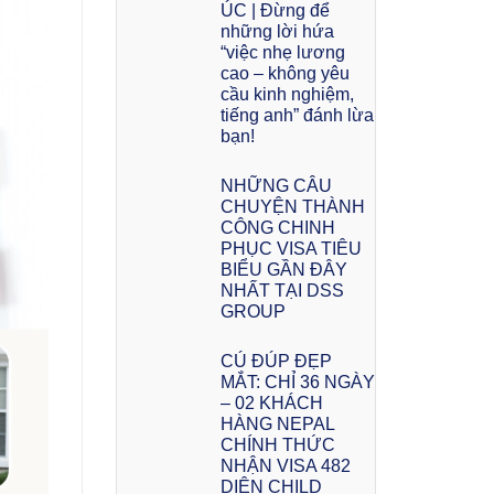
ÚC | Đừng để
những lời hứa
“việc nhẹ lương
cao – không yêu
cầu kinh nghiệm,
tiếng anh” đánh lừa
bạn!
NHỮNG CÂU
CHUYỆN THÀNH
CÔNG CHINH
PHỤC VISA TIÊU
BIỂU GẦN ĐÂY
NHẤT TẠI DSS
GROUP
CÚ ĐÚP ĐẸP
MẮT: CHỈ 36 NGÀY
– 02 KHÁCH
HÀNG NEPAL
CHÍNH THỨC
NHẬN VISA 482
DIỆN CHILD