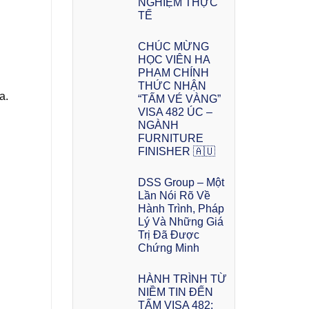
NGHIỆM THỰC
TẾ
CHÚC MỪNG
HỌC VIÊN HA
PHAM CHÍNH
THỨC NHẬN
a.
“TẤM VÉ VÀNG”
VISA 482 ÚC –
NGÀNH
FURNITURE
FINISHER 🇦🇺
DSS Group – Một
Lần Nói Rõ Về
Hành Trình, Pháp
Lý Và Những Giá
Trị Đã Được
Chứng Minh
HÀNH TRÌNH TỪ
NIỀM TIN ĐẾN
TẤM VISA 482: