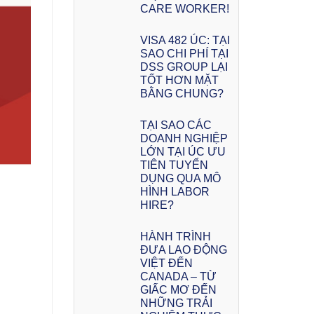
CARE WORKER!
VISA 482 ÚC: TẠI
SAO CHI PHÍ TẠI
DSS GROUP LẠI
TỐT HƠN MẶT
BẰNG CHUNG?
TẠI SAO CÁC
DOANH NGHIỆP
LỚN TẠI ÚC ƯU
TIÊN TUYỂN
DỤNG QUA MÔ
HÌNH LABOR
HIRE?
HÀNH TRÌNH
ĐƯA LAO ĐỘNG
VIỆT ĐẾN
CANADA – TỪ
GIẤC MƠ ĐẾN
NHỮNG TRẢI