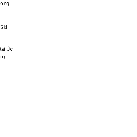
ương
Skill
tại Úc
hợp