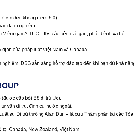
ng điểm đều không dưới 6.0)
2 năm kinh nghiệm.
Viêm gan A, B, C, HIV, các bệnh về gan, phổi, bệnh xã hội.
y định của pháp luật Việt Nam và Canada.
 nghiệm, DSS sẵn sàng hỗ trợ đào tạo đến khi bạn đủ khả năn
ROUP
được cấp bởi Bộ di trú Úc).
tư vấn di trú, định cư nước ngoài.
Luật sư Di trú trưởng Alan Duri – là cựu Thẩm phán tại các Tòa
D tại Canada, New Zealand, Việt Nam.