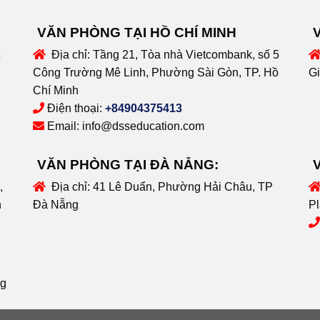
VĂN PHÒNG TẠI HỒ CHÍ MINH
Địa chỉ:
Tầng 21, Tòa nhà Vietcombank, số 5
Công Trường Mê Linh, Phường Sài Gòn, TP. Hồ
Gi
Chí Minh
Điện thoại:
+84904375413
Email:
info@dsseducation.com
VĂN PHÒNG TẠI ĐÀ NẴNG:
,
Địa chỉ:
41 Lê Duẩn, Phường Hải Châu, TP
n
Đà Nẵng
Pl
ng