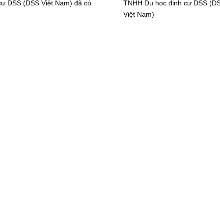
cư DSS (DSS Việt Nam) đã có
TNHH Du học định cư DSS (D
Việt Nam)