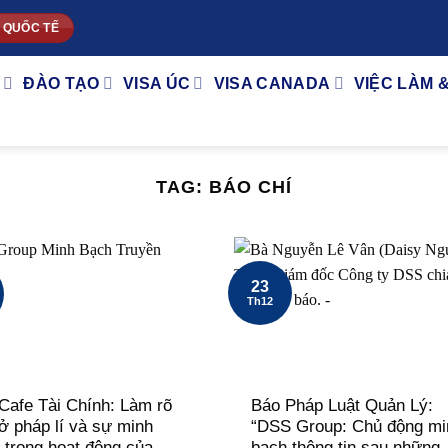
 QUỐC TẾ
ĐÀO TẠO
VISA ÚC
VISA CANADA
VIỆC LÀM 
TAG:
BÁO CHÍ
23
Th12
Cafe Tài Chính: Làm rõ
Báo Pháp Luật Quản Lý:
ở pháp lí và sự minh
“DSS Group: Chủ động mi
 trong hoạt động của
bạch thông tin sau những