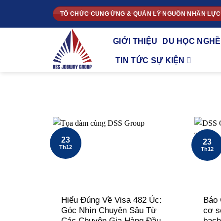
Chuyển
TỔ CHỨC CUNG ỨNG & QUẢN LÝ NGUỒN NHÂN LỰC
đến
nội
GIỚI THIỆU
DU HỌC NGHỀ
dung
TIN TỨC SỰ KIỆN
23
23
Th12
Th12
Hiểu Đúng Về Visa 482 Úc:
Báo 
Góc Nhìn Chuyên Sâu Từ
cơ s
Các Chuyên Gia Hàng Đầu
bạch