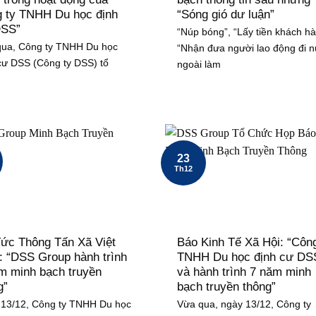
 ty TNHH Du học định
“Sóng gió dư luận”
DSS”
“Núp bóng”, “Lấy tiền khách hà
ua, Công ty TNHH Du học
“Nhận đưa người lao động đi 
cư DSS (Công ty DSS) tổ
ngoài làm
23
Th12
Tức Thông Tấn Xã Việt
Báo Kinh Tế Xã Hội: “Công
 “DSS Group hành trình
TNHH Du học định cư DS
m minh bạch truyền
và hành trình 7 năm minh
g”
bạch truyền thông”
13/12, Công ty TNHH Du học
Vừa qua, ngày 13/12, Công ty