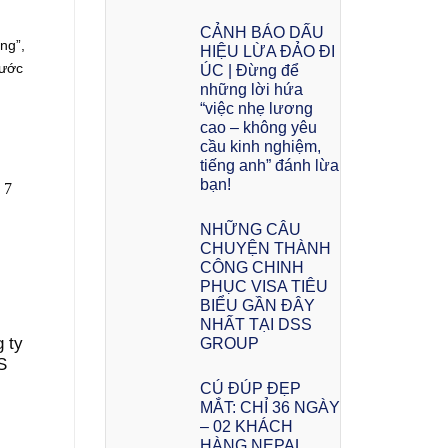
CẢNH BÁO DẤU
ng”,
HIỆU LỪA ĐẢO ĐI
nước
ÚC | Đừng để
những lời hứa
“việc nhẹ lương
cao – không yêu
cầu kinh nghiệm,
tiếng anh” đánh lừa
bạn!
NHỮNG CÂU
CHUYỆN THÀNH
CÔNG CHINH
PHỤC VISA TIÊU
BIỂU GẦN ĐÂY
NHẤT TẠI DSS
 ty
GROUP
S
CÚ ĐÚP ĐẸP
MẮT: CHỈ 36 NGÀY
– 02 KHÁCH
HÀNG NEPAL