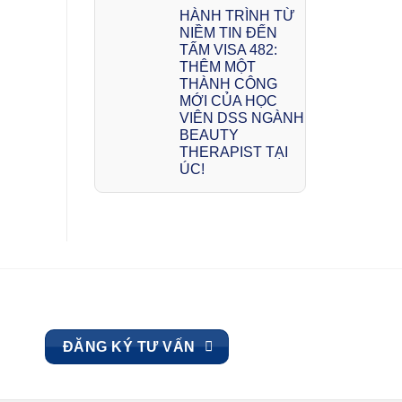
HÀNH TRÌNH TỪ
NIỀM TIN ĐẾN
TẤM VISA 482:
THÊM MỘT
THÀNH CÔNG
MỚI CỦA HỌC
VIÊN DSS NGÀNH
BEAUTY
THERAPIST TẠI
ÚC!
ĐĂNG KÝ TƯ VẤN