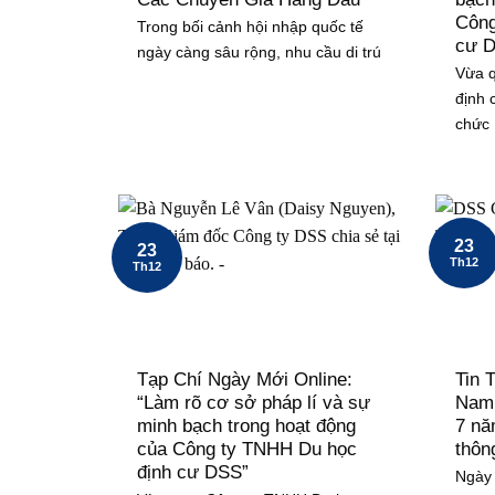
Công
Trong bối cảnh hội nhập quốc tế
cư 
ngày càng sâu rộng, nhu cầu di trú
Vừa q
định 
chức
23
23
Th12
Th12
Tạp Chí Ngày Mới Online:
Tin 
“Làm rõ cơ sở pháp lí và sự
Nam:
minh bạch trong hoạt động
7 nă
của Công ty TNHH Du học
thôn
định cư DSS”
Ngày 