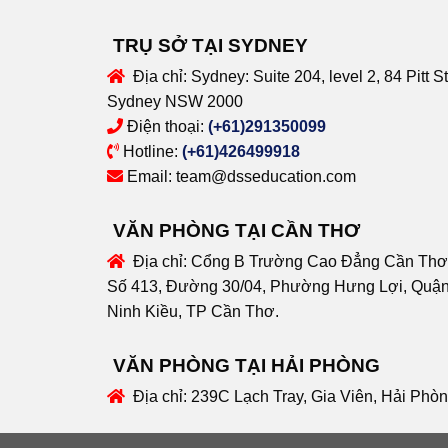
TRỤ SỞ TẠI SYDNEY
Địa chỉ:
Sydney: Suite 204, level 2, 84 Pitt St
Sydney NSW 2000
Điện thoại:
(+61)291350099
Hotline:
(+61)426499918
Email:
team@dsseducation.com
VĂN PHÒNG TẠI CẦN THƠ
Địa chỉ:
Cổng B Trường Cao Đẳng Cần Thơ
Số 413, Đường 30/04, Phường Hưng Lợi, Quậ
Ninh Kiều, TP Cần Thơ.
VĂN PHÒNG TẠI HẢI PHÒNG
Địa chỉ:
239C Lạch Tray, Gia Viên, Hải Phò