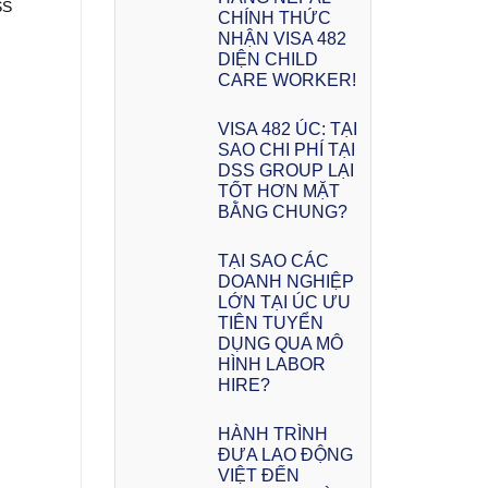
SS
CHÍNH THỨC
NHẬN VISA 482
DIỆN CHILD
CARE WORKER!
VISA 482 ÚC: TẠI
SAO CHI PHÍ TẠI
DSS GROUP LẠI
TỐT HƠN MẶT
BẰNG CHUNG?
TẠI SAO CÁC
DOANH NGHIỆP
LỚN TẠI ÚC ƯU
TIÊN TUYỂN
DỤNG QUA MÔ
HÌNH LABOR
HIRE?
HÀNH TRÌNH
ĐƯA LAO ĐỘNG
VIỆT ĐẾN