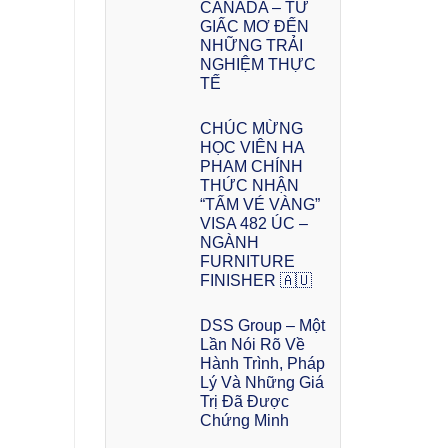
CANADA – TỪ
GIẤC MƠ ĐẾN
NHỮNG TRẢI
NGHIỆM THỰC
TẾ
CHÚC MỪNG
HỌC VIÊN HA
PHAM CHÍNH
THỨC NHẬN
“TẤM VÉ VÀNG”
VISA 482 ÚC –
NGÀNH
FURNITURE
FINISHER 🇦🇺
DSS Group – Một
Lần Nói Rõ Về
Hành Trình, Pháp
Lý Và Những Giá
Trị Đã Được
Chứng Minh