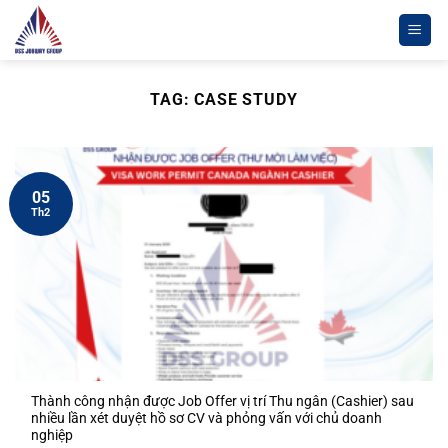
Chuyển
đến
nội
dung
TAG:
CASE STUDY
05
Th2
Thành công nhận được Job Offer vị trí Thu ngân (Cashier) sau
nhiều lần xét duyệt hồ sơ CV và phỏng vấn với chủ doanh
nghiệp