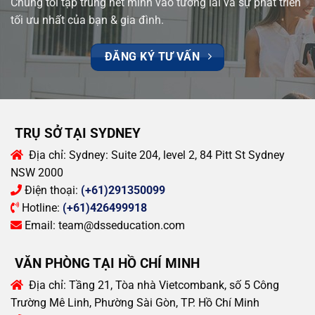
Chúng tôi tập trung hết mình vào tương lai và sự phát triển
tối ưu nhất của bạn & gia đình.
ĐĂNG KÝ TƯ VẤN
TRỤ SỞ TẠI SYDNEY
Địa chỉ:
Sydney: Suite 204, level 2, 84 Pitt St Sydney
NSW 2000
Điện thoại:
(+61)291350099
Hotline:
(+61)426499918
Email:
team@dsseducation.com
VĂN PHÒNG TẠI HỒ CHÍ MINH
Địa chỉ:
Tầng 21, Tòa nhà Vietcombank, số 5 Công
Trường Mê Linh, Phường Sài Gòn, TP. Hồ Chí Minh