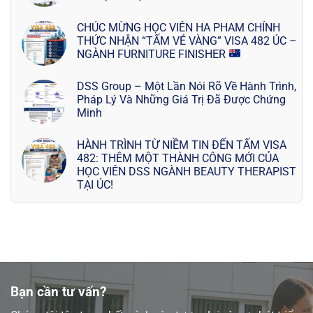
CHÚC MỪNG HỌC VIÊN HA PHAM CHÍNH
THỨC NHẬN “TẤM VÉ VÀNG” VISA 482 ÚC –
NGÀNH FURNITURE FINISHER
DSS Group – Một Lần Nói Rõ Về Hành Trình,
Pháp Lý Và Những Giá Trị Đã Được Chứng
Minh
HÀNH TRÌNH TỪ NIỀM TIN ĐẾN TẤM VISA
482: THÊM MỘT THÀNH CÔNG MỚI CỦA
HỌC VIÊN DSS NGÀNH BEAUTY THERAPIST
TẠI ÚC!
Bạn cần tư vấn?