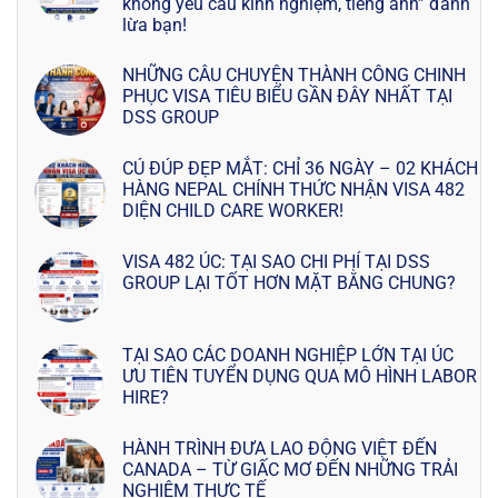
không yêu cầu kinh nghiệm, tiếng anh” đánh
lừa bạn!
NHỮNG CÂU CHUYỆN THÀNH CÔNG CHINH
PHỤC VISA TIÊU BIỂU GẦN ĐÂY NHẤT TẠI
DSS GROUP
CÚ ĐÚP ĐẸP MẮT: CHỈ 36 NGÀY – 02 KHÁCH
HÀNG NEPAL CHÍNH THỨC NHẬN VISA 482
DIỆN CHILD CARE WORKER!
VISA 482 ÚC: TẠI SAO CHI PHÍ TẠI DSS
GROUP LẠI TỐT HƠN MẶT BẰNG CHUNG?
TẠI SAO CÁC DOANH NGHIỆP LỚN TẠI ÚC
ƯU TIÊN TUYỂN DỤNG QUA MÔ HÌNH LABOR
HIRE?
HÀNH TRÌNH ĐƯA LAO ĐỘNG VIỆT ĐẾN
CANADA – TỪ GIẤC MƠ ĐẾN NHỮNG TRẢI
NGHIỆM THỰC TẾ