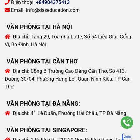
Điện thoại:
+84904375413
Email:
info@dsseducation.com
VĂN PHÒNG TẠI HÀ NỘI
Địa chỉ:
Tầng 29, Tòa nhà Lotte, Số 54 Liễu Giai, Cống
Vị, Ba Đình, Hà Nội
VĂN PHÒNG TẠI CẦN THƠ
Địa chỉ:
Cổng B Trường Cao Đẳng Cần Thơ, Số 413,
Đường 30/04, Phường Hưng Lợi, Quận Ninh Kiều, TP Cần
Thơ.
VĂN PHÒNG TẠI ĐÀ NẴNG:
Địa chỉ:
41 Lê Duẩn, Phường Hải Châu, TP Đà Nẵng
VĂN PHÒNG TẠI SINGAPORE:
Địa chỉ:
1 Raffles Pl, #19-20 One Raffles Place Tower 2,