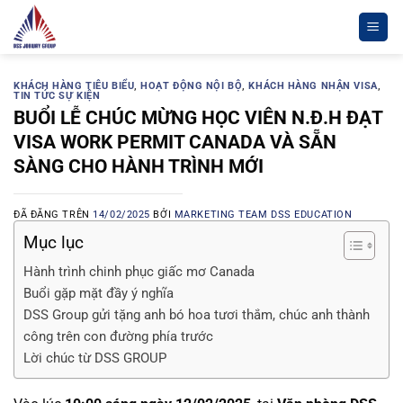
Chuyển
đến
nội
dung
KHÁCH HÀNG TIÊU BIỂU
,
HOẠT ĐỘNG NỘI BỘ
,
KHÁCH HÀNG NHẬN VISA
,
TIN TỨC SỰ KIỆN
BUỔI LỄ CHÚC MỪNG HỌC VIÊN N.Đ.H ĐẠT
VISA WORK PERMIT CANADA VÀ SẴN
SÀNG CHO HÀNH TRÌNH MỚI
ĐÃ ĐĂNG TRÊN
14/02/2025
BỞI
MARKETING TEAM DSS EDUCATION
Mục lục
Hành trình chinh phục giấc mơ Canada
Buổi gặp mặt đầy ý nghĩa
DSS Group gửi tặng anh bó hoa tươi thắm, chúc anh thành
công trên con đường phía trước
Lời chúc từ DSS GROUP