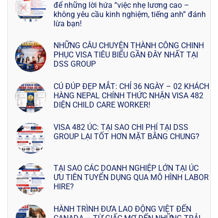
để những lời hứa “việc nhẹ lương cao –
không yêu cầu kinh nghiệm, tiếng anh” đánh
lừa bạn!
NHỮNG CÂU CHUYỆN THÀNH CÔNG CHINH
PHỤC VISA TIÊU BIỂU GẦN ĐÂY NHẤT TẠI
DSS GROUP
CÚ ĐÚP ĐẸP MẮT: CHỈ 36 NGÀY – 02 KHÁCH
HÀNG NEPAL CHÍNH THỨC NHẬN VISA 482
DIỆN CHILD CARE WORKER!
VISA 482 ÚC: TẠI SAO CHI PHÍ TẠI DSS
GROUP LẠI TỐT HƠN MẶT BẰNG CHUNG?
TẠI SAO CÁC DOANH NGHIỆP LỚN TẠI ÚC
ƯU TIÊN TUYỂN DỤNG QUA MÔ HÌNH LABOR
HIRE?
HÀNH TRÌNH ĐƯA LAO ĐỘNG VIỆT ĐẾN