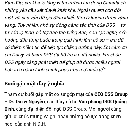
Ban đầu, em khá lo lắng vì thị trường lao động Canada có
những yêu cầu xét duyệt khắt khe. Ngoài ra, em còn đối
mặt với các vấn đề gia đình khiến tâm lý không được vững
vàng. Tuy nhiên, nhờ sự đồng hành tận tình của DSS – từ
tư vấn lộ trình, hỗ trợ đào tạo tiếng Anh, đào tạo nghề, đến
hướng dẫn từng bước trong quá trình làm hồ sơ – em đã
có thêm niềm tin để tiếp tục chặng đường này. Em cảm ơn
chị Daisy và team DSS đã hỗ trợ em rất nhiều. Em chúc
DSS ngày càng phát triển để giúp đỡ được nhiều người
hơn trên hành trình chinh phục ước mơ quốc tế.”
Buổi gặp mặt đầy ý nghĩa
Tham dự buổi gặp mặt có sự góp mặt của
CEO DSS Group
– Dr. Daisy Nguyễn
, các thầy cô tại
Văn phòng DSS Quảng
Bình
, cùng đại diện đội ngũ DSS Group. Mọi người cùng
gửi lời chúc mừng và ghi nhận những nỗ lực đáng khen
ngợi của anh N.Đ.H.