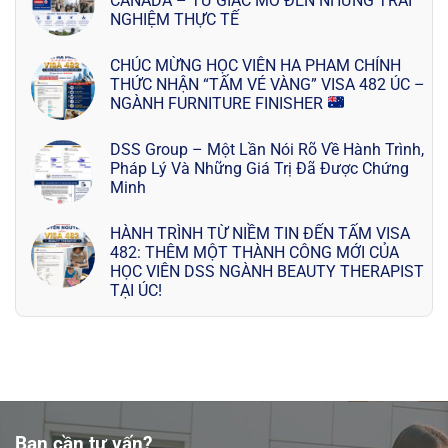
CANADA – TỪ GIẤC MƠ ĐẾN NHỮNG TRẢI
NGHIỆM THỰC TẾ
CHÚC MỪNG HỌC VIÊN HA PHAM CHÍNH
THỨC NHẬN “TẤM VÉ VÀNG” VISA 482 ÚC –
NGÀNH FURNITURE FINISHER
DSS Group – Một Lần Nói Rõ Về Hành Trình,
Pháp Lý Và Những Giá Trị Đã Được Chứng
Minh
HÀNH TRÌNH TỪ NIỀM TIN ĐẾN TẤM VISA
482: THÊM MỘT THÀNH CÔNG MỚI CỦA
HỌC VIÊN DSS NGÀNH BEAUTY THERAPIST
TẠI ÚC!
Bạn cần tư vấn?