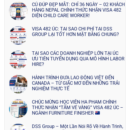
CÚ ĐÚP ĐẸP MẮT: CHỈ 36 NGÀY – 02 KHÁCH
HÀNG NEPAL CHÍNH THỨC NHẬN VISA 482
DIỆN CHILD CARE WORKER!
VISA 482 ÚC: TẠI SAO CHI PHÍ TẠI DSS
GROUP LẠI TỐT HƠN MẶT BẰNG CHUNG?
TẠI SAO CÁC DOANH NGHIỆP LỚN TẠI ÚC
ƯU TIÊN TUYỂN DỤNG QUA MÔ HÌNH LABOR
HIRE?
HÀNH TRÌNH ĐƯA LAO ĐỘNG VIỆT ĐẾN
CANADA – TỪ GIẤC MƠ ĐẾN NHỮNG TRẢI
NGHIỆM THỰC TẾ
CHÚC MỪNG HỌC VIÊN HA PHAM CHÍNH
THỨC NHẬN “TẤM VÉ VÀNG” VISA 482 ÚC –
NGÀNH FURNITURE FINISHER
DSS Group – Một Lần Nói Rõ Về Hành Trình,