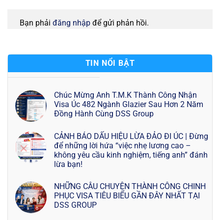
Bạn phải
đăng nhập
để gửi phản hồi.
TIN NỔI BẬT
Chúc Mừng Anh T.M.K Thành Công Nhận
Visa Úc 482 Ngành Glazier Sau Hơn 2 Năm
Đồng Hành Cùng DSS Group
CẢNH BÁO DẤU HIỆU LỪA ĐẢO ĐI ÚC | Đừng
để những lời hứa “việc nhẹ lương cao –
không yêu cầu kinh nghiệm, tiếng anh” đánh
lừa bạn!
NHỮNG CÂU CHUYỆN THÀNH CÔNG CHINH
PHỤC VISA TIÊU BIỂU GẦN ĐÂY NHẤT TẠI
DSS GROUP