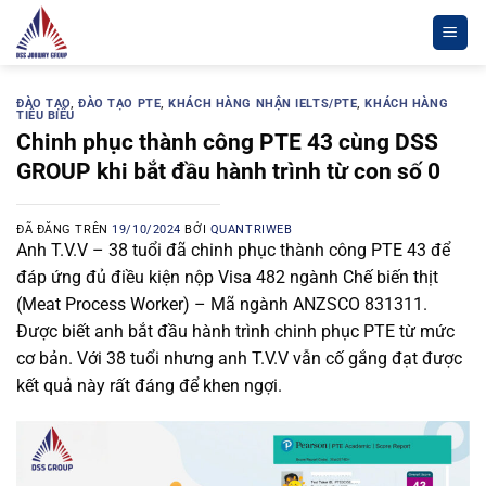
Chuyển
đến
nội
dung
ĐÀO TẠO
,
ĐÀO TẠO PTE
,
KHÁCH HÀNG NHẬN IELTS/PTE
,
KHÁCH HÀNG
TIÊU BIỂU
Chinh phục thành công PTE 43 cùng DSS
GROUP khi bắt đầu hành trình từ con số 0
ĐÃ ĐĂNG TRÊN
19/10/2024
BỞI
QUANTRIWEB
Anh T.V.V – 38 tuổi đã chinh phục thành công PTE 43 để
đáp ứng đủ điều kiện nộp Visa 482 ngành Chế biến thịt
(Meat Process Worker) – Mã ngành ANZSCO 831311.
Được biết anh bắt đầu hành trình chinh phục PTE từ mức
cơ bản. Với 38 tuổi nhưng anh T.V.V vẫn cố gắng đạt được
kết quả này rất đáng để khen ngợi.