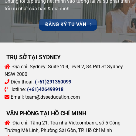
Chúng tôi tập trung hết mình vào tương lai và sự phát triển
tối ưu nhất của bạn & gia đình.
ĐĂNG KÝ TƯ VẤN
TRỤ SỞ TẠI SYDNEY
Địa chỉ:
Sydney: Suite 204, level 2, 84 Pitt St Sydney
NSW 2000
Điện thoại:
(+61)291350099
Hotline:
(+61)426499918
Email:
team@dsseducation.com
VĂN PHÒNG TẠI HỒ CHÍ MINH
Địa chỉ:
Tầng 21, Tòa nhà Vietcombank, số 5 Công
Trường Mê Linh, Phường Sài Gòn, TP. Hồ Chí Minh