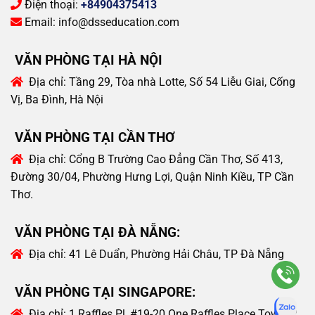
Điện thoại:
+84904375413
Email:
info@dsseducation.com
VĂN PHÒNG TẠI HÀ NỘI
Địa chỉ:
Tầng 29, Tòa nhà Lotte, Số 54 Liễu Giai, Cống
Vị, Ba Đình, Hà Nội
VĂN PHÒNG TẠI CẦN THƠ
Địa chỉ:
Cổng B Trường Cao Đẳng Cần Thơ, Số 413,
Đường 30/04, Phường Hưng Lợi, Quận Ninh Kiều, TP Cần
Thơ.
VĂN PHÒNG TẠI ĐÀ NẴNG:
Địa chỉ:
41 Lê Duẩn, Phường Hải Châu, TP Đà Nẵng
VĂN PHÒNG TẠI SINGAPORE:
Địa chỉ:
1 Raffles Pl, #19-20 One Raffles Place Tower 2,