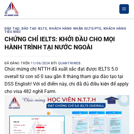
Chuyển
đến
nội
dung
ĐÀO TẠO
,
ĐÀO TẠO IELTS
,
KHÁCH HÀNG NHẬN IELTS/PTE
,
KHÁCH HÀNG
TIÊU BIỂU
CHỨNG CHỈ IELTS: KHỞI ĐẦU CHO MỌI
HÀNH TRÌNH TẠI NƯỚC NGOÀI
ĐÃ ĐĂNG TRÊN
11/06/2024
BỞI
QUANTRIWEB
Chúc mừng chị NTTH đã xuất sắc đạt được IELTS 5.0
overall từ con số 0 sau gần 8 tháng tham gia đào tạo tại
DSS English! Với số điểm này, chị đã đủ điều kiện để apply
cho visa 482 nghề Farm.