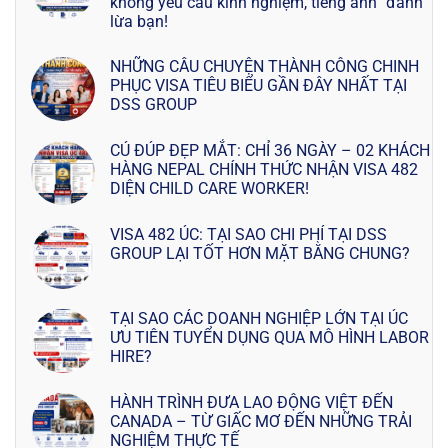
không yêu cầu kinh nghiệm, tiếng anh” đánh
lừa bạn!
NHỮNG CÂU CHUYỆN THÀNH CÔNG CHINH
PHỤC VISA TIÊU BIỂU GẦN ĐÂY NHẤT TẠI
DSS GROUP
CÚ ĐÚP ĐẸP MẮT: CHỈ 36 NGÀY – 02 KHÁCH
HÀNG NEPAL CHÍNH THỨC NHẬN VISA 482
DIỆN CHILD CARE WORKER!
VISA 482 ÚC: TẠI SAO CHI PHÍ TẠI DSS
GROUP LẠI TỐT HƠN MẶT BẰNG CHUNG?
TẠI SAO CÁC DOANH NGHIỆP LỚN TẠI ÚC
ƯU TIÊN TUYỂN DỤNG QUA MÔ HÌNH LABOR
HIRE?
HÀNH TRÌNH ĐƯA LAO ĐỘNG VIỆT ĐẾN
CANADA – TỪ GIẤC MƠ ĐẾN NHỮNG TRẢI
NGHIỆM THỰC TẾ