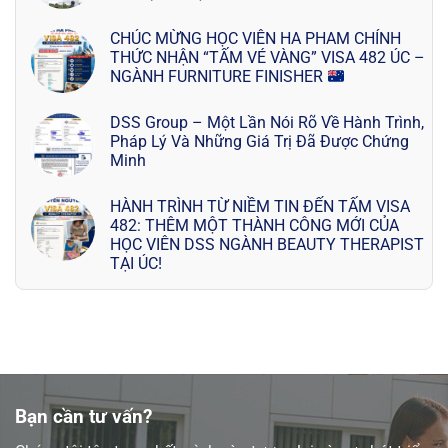
CHÚC MỪNG HỌC VIÊN HA PHAM CHÍNH
THỨC NHẬN “TẤM VÉ VÀNG” VISA 482 ÚC –
NGÀNH FURNITURE FINISHER
DSS Group – Một Lần Nói Rõ Về Hành Trình,
Pháp Lý Và Những Giá Trị Đã Được Chứng
Minh
HÀNH TRÌNH TỪ NIỀM TIN ĐẾN TẤM VISA
482: THÊM MỘT THÀNH CÔNG MỚI CỦA
HỌC VIÊN DSS NGÀNH BEAUTY THERAPIST
TẠI ÚC!
Bạn cần tư vấn?