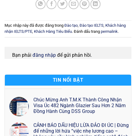
Mục nhập này đã được đăng trong
Đào tạo
,
Đào tạo IELTS
,
Khách hàng
nhận IELTS/PTE
,
Khách Hàng Tiêu Biểu
. Đánh dấu trang
permalink
.
Bạn phải
đăng nhập
để gửi phản hồi.
TIN NỔI BẬT
Chúc Mừng Anh T.M.K Thành Công Nhận
Visa Úc 482 Ngành Glazier Sau Hơn 2 Năm
Đồng Hành Cùng DSS Group
CẢNH BÁO DẤU HIỆU LỪA ĐẢO ĐI ÚC | Đừng
để những lời hứa “việc nhẹ lương cao –