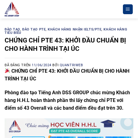
Chuyển
đến
nội
dung
ĐÀO TẠO
,
ĐÀO TẠO PTE
,
KHÁCH HÀNG NHẬN IELTS/PTE
,
KHÁCH HÀNG
TIÊU BIỂU
CHỨNG CHỈ PTE 43: KHỞI ĐẦU CHUẨN BỊ
CHO HÀNH TRÌNH TẠI ÚC
ĐÃ ĐĂNG TRÊN
11/06/2024
BỞI
QUANTRIWEB
CHỨNG CHỈ PTE 43: KHỞI ĐẦU CHUẨN BỊ CHO HÀNH
TRÌNH TẠI ÚC
Phòng đào tạo Tiếng Anh DSS GROUP chúc mừng Khách
hàng H.H.L hoàn thành phần thi lấy chứng chỉ PTE với
điểm số 43 Overall và các band điểm đều đạt trên 30.