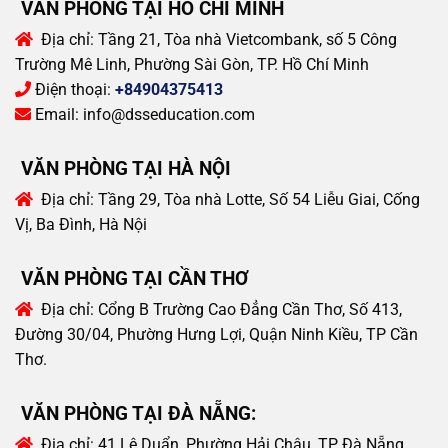
VĂN PHÒNG TẠI HỒ CHÍ MINH
Địa chỉ:
Tầng 21, Tòa nhà Vietcombank, số 5 Công
Trường Mê Linh, Phường Sài Gòn, TP. Hồ Chí Minh
Điện thoại:
+84904375413
Email:
info@dsseducation.com
VĂN PHÒNG TẠI HÀ NỘI
Địa chỉ:
Tầng 29, Tòa nhà Lotte, Số 54 Liễu Giai, Cống
Vị, Ba Đình, Hà Nội
VĂN PHÒNG TẠI CẦN THƠ
Địa chỉ:
Cổng B Trường Cao Đẳng Cần Thơ, Số 413,
Đường 30/04, Phường Hưng Lợi, Quận Ninh Kiều, TP Cần
Thơ.
VĂN PHÒNG TẠI ĐÀ NẴNG:
Địa chỉ:
41 Lê Duẩn, Phường Hải Châu, TP Đà Nẵng