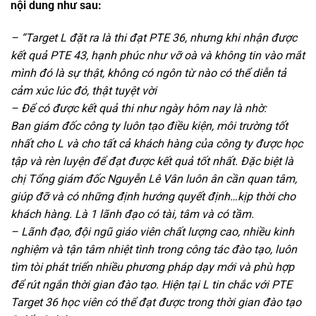
nội dung như sau:
– “Target L đặt ra là thi đạt PTE 36, nhưng khi nhận được
kết quả PTE 43, hạnh phúc như vỡ oà và không tin vào mắt
mình đó là sự thật, không có ngôn từ nào có thể diễn tả
cảm xúc lúc đó, thật tuyệt vời
– Để có được kết quả thi như ngày hôm nay là nhờ:
Ban giám đốc công ty luôn tạo điều kiện, môi trường tốt
nhất cho L và cho tất cả khách hàng của công ty được học
tập và rèn luyện để đạt được kết quả tốt nhất. Đặc biệt là
chị Tổng giám đốc Nguyễn Lê Vân luôn ân cần quan tâm,
giúp đỡ và có những định hướng quyết định…kịp thời cho
khách hàng. Là 1 lãnh đạo có tài, tâm và có tầm.
– Lãnh đạo, đội ngũ giáo viên chất lượng cao, nhiều kinh
nghiệm và tận tâm nhiệt tình trong công tác đào tạo, luôn
tìm tòi phát triển nhiều phương pháp dạy mới và phù hợp
để rút ngắn thời gian đào tạo. Hiện tại L tin chắc với PTE
Target 36 học viên có thể đạt được trong thời gian đào tạo