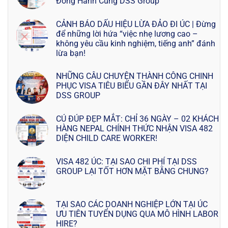
Đồng Hành Cùng DSS Group
CẢNH BÁO DẤU HIỆU LỪA ĐẢO ĐI ÚC | Đừng
để những lời hứa “việc nhẹ lương cao –
không yêu cầu kinh nghiệm, tiếng anh” đánh
lừa bạn!
NHỮNG CÂU CHUYỆN THÀNH CÔNG CHINH
PHỤC VISA TIÊU BIỂU GẦN ĐÂY NHẤT TẠI
DSS GROUP
CÚ ĐÚP ĐẸP MẮT: CHỈ 36 NGÀY – 02 KHÁCH
HÀNG NEPAL CHÍNH THỨC NHẬN VISA 482
DIỆN CHILD CARE WORKER!
VISA 482 ÚC: TẠI SAO CHI PHÍ TẠI DSS
GROUP LẠI TỐT HƠN MẶT BẰNG CHUNG?
TẠI SAO CÁC DOANH NGHIỆP LỚN TẠI ÚC
ƯU TIÊN TUYỂN DỤNG QUA MÔ HÌNH LABOR
HIRE?