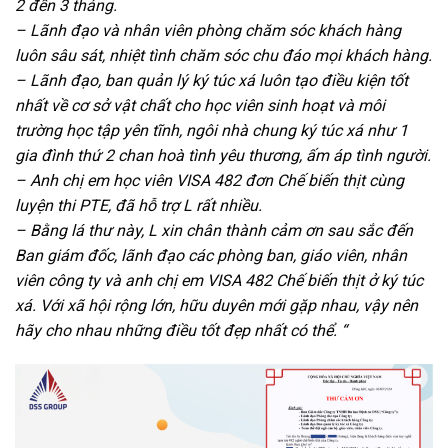
2 đến 3 tháng.
– Lãnh đạo và nhân viên phòng chăm sóc khách hàng
luôn sâu sát, nhiệt tình chăm sóc chu đáo mọi khách hàng.
– Lãnh đạo, ban quản lý ký túc xá luôn tạo điều kiện tốt
nhất về cơ sở vật chất cho học viên sinh hoạt và môi
trường học tập yên tĩnh, ngôi nhà chung ký túc xá như 1
gia đình thứ 2 chan hoà tình yêu thương, ấm áp tình người.
– Anh chị em học viên VISA 482 đơn Chế biến thịt cùng
luyện thi PTE, đã hỗ trợ L rất nhiều.
– Bằng lá thư này, L xin chân thành cảm ơn sau sắc đến
Ban giám đốc, lãnh đạo các phòng ban, giáo viên, nhân
viên công ty và anh chị em VISA 482 Chế biến thịt ở ký túc
xá. Với xã hội rộng lớn, hữu duyên mới gặp nhau, vậy nên
hãy cho nhau những điều tốt đẹp nhất có thể. “