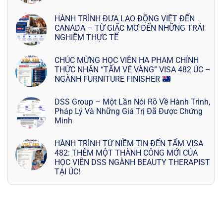
HÀNH TRÌNH ĐƯA LAO ĐỘNG VIỆT ĐẾN
CANADA – TỪ GIẤC MƠ ĐẾN NHỮNG TRẢI
NGHIỆM THỰC TẾ
CHÚC MỪNG HỌC VIÊN HA PHAM CHÍNH
THỨC NHẬN “TẤM VÉ VÀNG” VISA 482 ÚC –
NGÀNH FURNITURE FINISHER
DSS Group – Một Lần Nói Rõ Về Hành Trình,
Pháp Lý Và Những Giá Trị Đã Được Chứng
Minh
HÀNH TRÌNH TỪ NIỀM TIN ĐẾN TẤM VISA
482: THÊM MỘT THÀNH CÔNG MỚI CỦA
HỌC VIÊN DSS NGÀNH BEAUTY THERAPIST
TẠI ÚC!