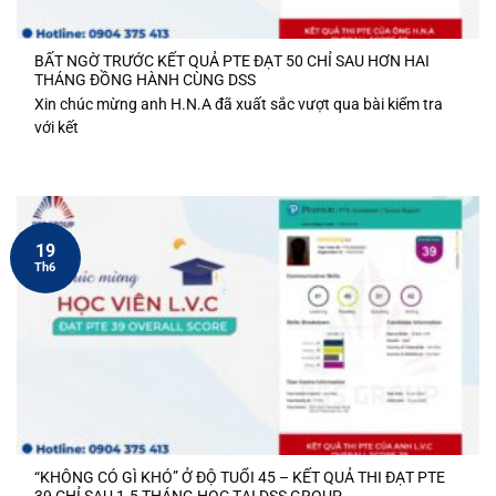
BẤT NGỜ TRƯỚC KẾT QUẢ PTE ĐẠT 50 CHỈ SAU HƠN HAI
THÁNG ĐỒNG HÀNH CÙNG DSS
Xin chúc mừng anh H.N.A đã xuất sắc vượt qua bài kiểm tra
với kết
19
Th6
“KHÔNG CÓ GÌ KHÓ” Ở ĐỘ TUỔI 45 – KẾT QUẢ THI ĐẠT PTE
39 CHỈ SAU 1.5 THÁNG HỌC TẠI DSS GROUP