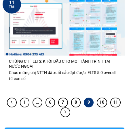
11
Th6
CHỨNG CHỈ IELTS: KHỞI ĐẦU CHO MỌI HÀNH TRÌNH TẠI
NƯỚC NGOÀI
Chúc mừng chị NTTH đã xuất sắc đạt được IELTS 5.0 overall
từ con số
1
…
6
7
8
9
10
11