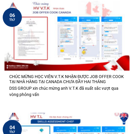
06
Th7
CHÚC MỪNG HỌC VIÊN V.T.K NHẬN ĐƯỢC JOB OFFER COOK
TẠI NHÀ HÀNG TẠI CANADA CHƯA ĐẦY HAI THÁNG
DSS GROUP xin chúc mừng anh V.T.K đã xuất sắc vượt qua
vòng phỏng vấn
04
Th7