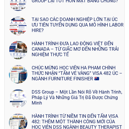
GROUP LẠI TỐT HƠN MẶT BẰNG CHUNG?
TẠI SAO CÁC DOANH NGHIỆP LỚN TẠI ÚC
ƯU TIÊN TUYỂN DỤNG QUA MÔ HÌNH LABOR
HIRE?
HÀNH TRÌNH ĐƯA LAO ĐỘNG VIỆT ĐẾN
CANADA – TỪ GIẤC MƠ ĐẾN NHỮNG TRẢI
NGHIỆM THỰC TẾ
CHÚC MỪNG HỌC VIÊN HA PHAM CHÍNH
THỨC NHẬN “TẤM VÉ VÀNG” VISA 482 ÚC –
NGÀNH FURNITURE FINISHER
DSS Group – Một Lần Nói Rõ Về Hành Trình,
Pháp Lý Và Những Giá Trị Đã Được Chứng
Minh
HÀNH TRÌNH TỪ NIỀM TIN ĐẾN TẤM VISA
482: THÊM MỘT THÀNH CÔNG MỚI CỦA
HỌC VIÊN DSS NGÀNH BEAUTY THERAPIST