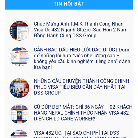
TIN NỔI BẬT
Chúc Mừng Anh T.M.K Thành Công Nhận
Visa Úc 482 Ngành Glazier Sau Hơn 2 Năm
Đồng Hành Cùng DSS Group
CẢNH BÁO DẤU HIỆU LỪA ĐẢO ĐI ÚC | Đừng
để những lời hứa “việc nhẹ lương cao –
không yêu cầu kinh nghiệm, tiếng anh” đánh
lừa bạn!
NHỮNG CÂU CHUYỆN THÀNH CÔNG CHINH
PHỤC VISA TIÊU BIỂU GẦN ĐÂY NHẤT TẠI
DSS GROUP
CÚ ĐÚP ĐẸP MẮT: CHỈ 36 NGÀY – 02 KHÁCH
HÀNG NEPAL CHÍNH THỨC NHẬN VISA 482
DIỆN CHILD CARE WORKER!
VISA 482 ÚC: TẠI SAO CHI PHÍ TẠI DSS