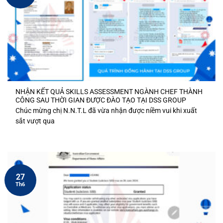
NHẬN KẾT QUẢ SKILLS ASSESSMENT NGÀNH CHEF THÀNH
CÔNG SAU THỜI GIAN ĐƯỢC ĐÀO TẠO TẠI DSS GROUP
Chúc mừng chị N.N.T.L đã vừa nhận được niềm vui khi xuất
sắt vượt qua
27
Th6