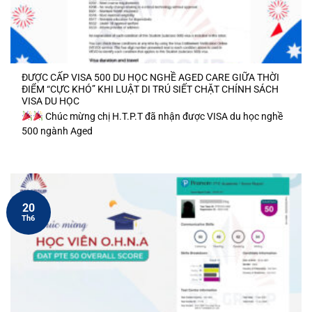
ĐƯỢC CẤP VISA 500 DU HỌC NGHỀ AGED CARE GIỮA THỜI
ĐIỂM “CỰC KHÓ” KHI LUẬT DI TRÚ SIẾT CHẶT CHÍNH SÁCH
VISA DU HỌC
Chúc mừng chị H.T.P.T đã nhận được VISA du học nghề
500 ngành Aged
20
Th6