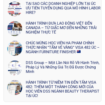
TẠI SAO CÁC DOANH NGHIỆP LỚN TẠI ÚC
ƯU TIÊN TUYỂN DỤNG QUA MÔ HÌNH LABOR
HIRE?
HÀNH TRÌNH ĐƯA LAO ĐỘNG VIỆT ĐẾN
CANADA – TỪ GIẤC MƠ ĐẾN NHỮNG TRẢI
NGHIỆM THỰC TẾ
CHÚC MỪNG HỌC VIÊN HA PHAM CHÍNH
THỨC NHẬN “TẤM VÉ VÀNG” VISA 482 ÚC –
NGÀNH FURNITURE FINISHER
DSS Group – Một Lần Nói Rõ Về Hành Trình,
Pháp Lý Và Những Giá Trị Đã Được Chứng
Minh
HÀNH TRÌNH TỪ NIỀM TIN ĐẾN TẤM VISA
482: THÊM MỘT THÀNH CÔNG MỚI CỦA
HỌC VIÊN DSS NGÀNH BEAUTY THERAPIST
TẠI ÚC!