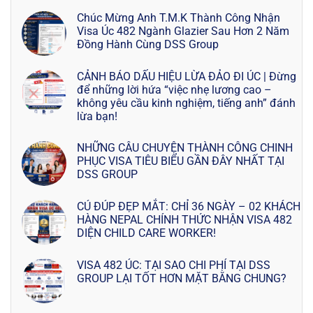
Chúc Mừng Anh T.M.K Thành Công Nhận
Visa Úc 482 Ngành Glazier Sau Hơn 2 Năm
Đồng Hành Cùng DSS Group
CẢNH BÁO DẤU HIỆU LỪA ĐẢO ĐI ÚC | Đừng
để những lời hứa “việc nhẹ lương cao –
không yêu cầu kinh nghiệm, tiếng anh” đánh
lừa bạn!
NHỮNG CÂU CHUYỆN THÀNH CÔNG CHINH
PHỤC VISA TIÊU BIỂU GẦN ĐÂY NHẤT TẠI
DSS GROUP
CÚ ĐÚP ĐẸP MẮT: CHỈ 36 NGÀY – 02 KHÁCH
HÀNG NEPAL CHÍNH THỨC NHẬN VISA 482
DIỆN CHILD CARE WORKER!
VISA 482 ÚC: TẠI SAO CHI PHÍ TẠI DSS
GROUP LẠI TỐT HƠN MẶT BẰNG CHUNG?