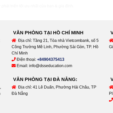
 phát triển tối ưu nhất của bạn & gia đình.
VĂN PHÒNG TẠI HỒ CHÍ MINH
Địa chỉ:
Tầng 21, Tòa nhà Vietcombank, số 5
Công Trường Mê Linh, Phường Sài Gòn, TP. Hồ
Gi
Chí Minh
Điện thoại:
+84904375413
Email:
info@dsseducation.com
VĂN PHÒNG TẠI ĐÀ NẴNG:
,
Địa chỉ:
41 Lê Duẩn, Phường Hải Châu, TP
n
Đà Nẵng
Pl