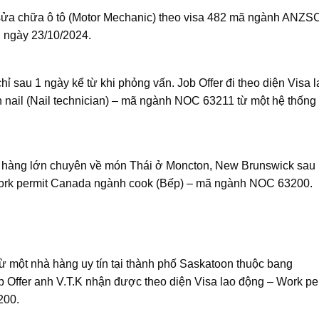
ợ sửa chữa ô tô (Motor Mechanic) theo visa 482 mã ngành ANZ
 ngày 23/10/2024.
hỉ sau 1 ngày kể từ khi phỏng vấn. Job Offer đi theo diện Visa l
 nail (Nail technician) – mã ngành NOC 63211 từ một hệ thống
à hàng lớn chuyên về món Thái ở Moncton, New Brunswick sau
 Work permit Canada ngành cook (Bếp) – mã ngành NOC 63200.
từ một nhà hàng uy tín tại thành phố Saskatoon thuộc bang
Offer anh V.T.K nhận được theo diện Visa lao động – Work pe
200.