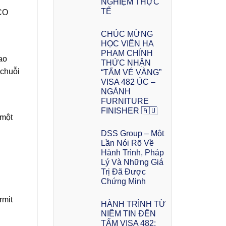
NGHIỆM THỰC
TẾ
SCO
CHÚC MỪNG
HỌC VIÊN HA
PHAM CHÍNH
ao
THỨC NHẬN
 chuỗi
“TẤM VÉ VÀNG”
VISA 482 ÚC –
NGÀNH
FURNITURE
FINISHER 🇦🇺
 một
DSS Group – Một
Lần Nói Rõ Về
Hành Trình, Pháp
Lý Và Những Giá
Trị Đã Được
Chứng Minh
rmit
HÀNH TRÌNH TỪ
NIỀM TIN ĐẾN
TẤM VISA 482: