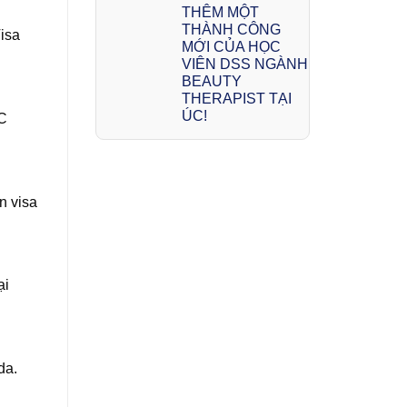
THÊM MỘT
THÀNH CÔNG
Visa
MỚI CỦA HỌC
VIÊN DSS NGÀNH
BEAUTY
THERAPIST TẠI
ÚC!
OC
n visa
ại
da.