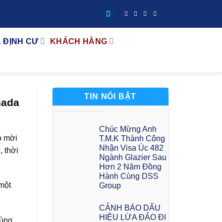
& ĐỊNH CƯ
KHÁCH HÀNG
TIN NỔI BẬT
nada
Chúc Mừng Anh
ó mời
T.M.K Thành Công
Nhận Visa Úc 482
, thời
Ngành Glazier Sau
Hơn 2 Năm Đồng
Hành Cùng DSS
 một
Group
CẢNH BÁO DẤU
HIỆU LỪA ĐẢO ĐI
vùng