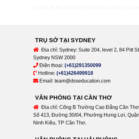
Chúng tôi tập trung hết mình vào tương lai và sự
TRỤ SỞ TẠI SYDNEY
Địa chỉ:
Sydney: Suite 204, level 2, 84 Pitt St
Sydney NSW 2000
Điện thoại:
(+61)291350099
Hotline:
(+61)426499918
Email:
team@dsseducation.com
VĂN PHÒNG TẠI CẦN THƠ
Địa chỉ:
Cổng B Trường Cao Đẳng Cần Thơ
Số 413, Đường 30/04, Phường Hưng Lợi, Quậ
Ninh Kiều, TP Cần Thơ.