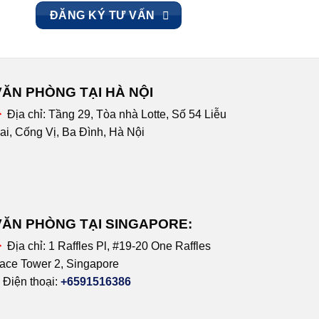
ĐĂNG KÝ TƯ VẤN
VĂN PHÒNG TẠI HÀ NỘI
Địa chỉ:
Tầng 29, Tòa nhà Lotte, Số 54 Liễu
ai, Cống Vị, Ba Đình, Hà Nội
VĂN PHÒNG TẠI SINGAPORE:
Địa chỉ:
1 Raffles Pl, #19-20 One Raffles
ace Tower 2, Singapore
Điện thoại:
+6591516386