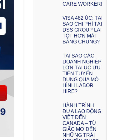
CARE WORKER!
VISA 482 ÚC: TẠI
SAO CHI PHÍ TẠI
DSS GROUP LẠI
TỐT HƠN MẶT
BẰNG CHUNG?
TẠI SAO CÁC
DOANH NGHIỆP
LỚN TẠI ÚC ƯU
TIÊN TUYỂN
DỤNG QUA MÔ
HÌNH LABOR
HIRE?
HÀNH TRÌNH
ĐƯA LAO ĐỘNG
VIỆT ĐẾN
CANADA – TỪ
GIẤC MƠ ĐẾN
NHỮNG TRẢI