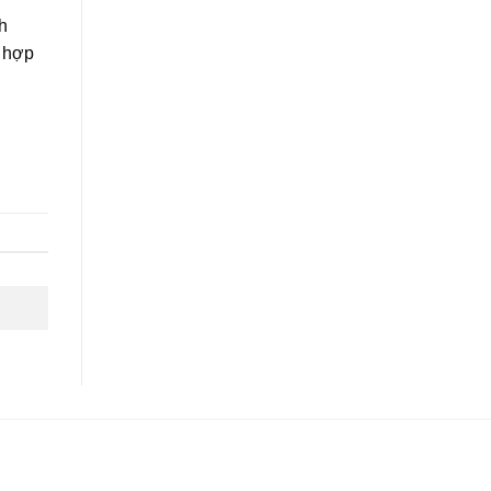
h
ù hợp