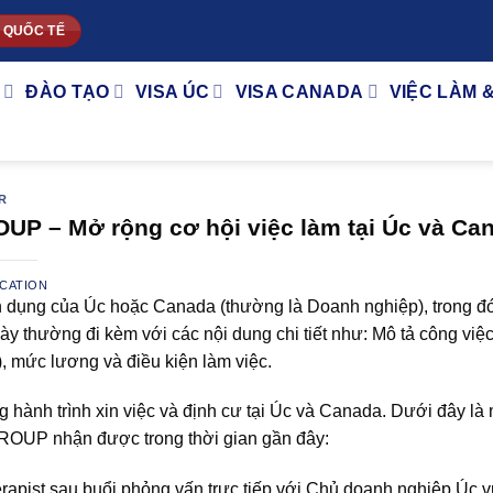
 QUỐC TẾ
ĐÀO TẠO
VISA ÚC
VISA CANADA
VIỆC LÀM 
R
UP – Mở rộng cơ hội việc làm tại Úc và Ca
CATION
ển dụng của Úc hoặc Canada (thường là Doanh nghiệp), trong đ
này thường đi kèm với các nội dung chi tiết như: Mô tả công việc
), mức lương và điều kiện làm việc.
ng hành trình xin việc và định cư tại Úc và Canada. Dưới đây là
GROUP nhận được trong thời gian gần đây:
erapist sau buổi phỏng vấn trực tiếp với Chủ doanh nghiệp Úc 