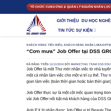
Chuyển
TỔ CHỨC CUNG ỨNG & QUẢN LÝ NGUỒN NHÂN LỰC
đến
nội
GIỚI THIỆU
DU HỌC NGHỀ
dung
TIN TỨC SỰ KIỆN
KHÁCH HÀNG TIÊU BIỂU
,
KHÁCH HÀNG NHẬN LMIA/OFFE
“Cơn mưa” Job Offer tại DSS GRO
ĐÃ ĐĂNG TRÊN
11/11/2024
BỞI
MARKETING TEAM DSS EDU
Job Offer là một Thư mời nhận việc từ nhà tuy
một cá nhân làm việc cho một vị trí cụ thể. Thư 
gian làm việc (toàn thời gian hoặc bán thời gian
Job Offer thực sự là một cột mốc quan trọng tro
vài Job Offer nổi bật mà khách hàng của DSS 
Anh P.X.H nhận được Job Offer vị trí Beauty Th