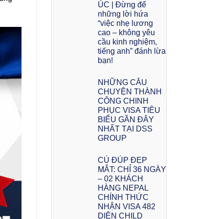
ÚC | Đừng để
những lời hứa
“việc nhẹ lương
cao – không yêu
cầu kinh nghiệm,
tiếng anh” đánh lừa
bạn!
NHỮNG CÂU
CHUYỆN THÀNH
CÔNG CHINH
PHỤC VISA TIÊU
BIỂU GẦN ĐÂY
NHẤT TẠI DSS
GROUP
CÚ ĐÚP ĐẸP
MẮT: CHỈ 36 NGÀY
– 02 KHÁCH
HÀNG NEPAL
CHÍNH THỨC
NHẬN VISA 482
DIỆN CHILD