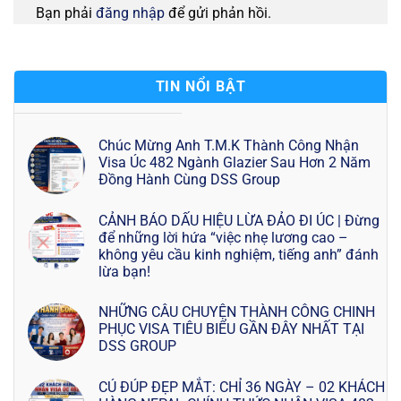
Bạn phải
đăng nhập
để gửi phản hồi.
TIN NỔI BẬT
Chúc Mừng Anh T.M.K Thành Công Nhận
Visa Úc 482 Ngành Glazier Sau Hơn 2 Năm
Đồng Hành Cùng DSS Group
CẢNH BÁO DẤU HIỆU LỪA ĐẢO ĐI ÚC | Đừng
để những lời hứa “việc nhẹ lương cao –
không yêu cầu kinh nghiệm, tiếng anh” đánh
lừa bạn!
NHỮNG CÂU CHUYỆN THÀNH CÔNG CHINH
PHỤC VISA TIÊU BIỂU GẦN ĐÂY NHẤT TẠI
DSS GROUP
CÚ ĐÚP ĐẸP MẮT: CHỈ 36 NGÀY – 02 KHÁCH