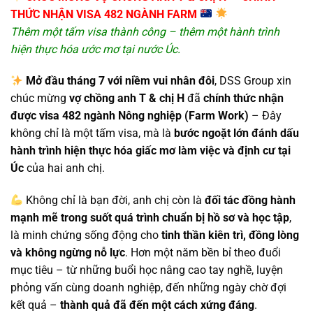
THỨC NHẬN VISA 482 NGÀNH FARM
Thêm một tấm visa thành công – thêm một hành trình
hiện thực hóa ước mơ tại nước Úc.
Mở đầu tháng 7 với niềm vui nhân đôi
, DSS Group xin
chúc mừng
vợ chồng anh T & chị H
đã
chính thức nhận
được visa 482 ngành Nông nghiệp (Farm Work)
– Đây
không chỉ là một tấm visa, mà là
bước ngoặt lớn đánh dấu
hành trình hiện thực hóa giấc mơ làm việc và định cư tại
Úc
của hai anh chị.
Không chỉ là bạn đời, anh chị còn là
đối tác đồng hành
mạnh mẽ trong suốt quá trình chuẩn bị hồ sơ và học tập
,
là minh chứng sống động cho
tinh thần kiên trì, đồng lòng
và không ngừng nỗ lực
. Hơn một năm bền bỉ theo đuổi
mục tiêu – từ những buổi học nâng cao tay nghề, luyện
phỏng vấn cùng doanh nghiệp, đến những ngày chờ đợi
kết quả –
thành quả đã đến một cách xứng đáng
.