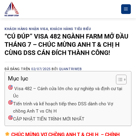
Chuyển
đến
nội
dung
KHÁCH HÀNG NHẬN VISA
,
KHÁCH HÀNG TIÊU BIỂU
“CÚ ĐÚP” VISA 482 NGÀNH FARM MỞ ĐẦU
THÁNG 7 – CHÚC MỪNG ANH T & CHỊ H
CÙNG DSS CÁN ĐÍCH THÀNH CÔNG!
ĐÃ ĐĂNG TRÊN
02/07/2025
BỞI
QUANTRIWEB
Mục lục
Visa 482 – Cánh cửa lớn cho sự nghiệp và định cư tại
Úc
Tiến trình và kế hoạch tiếp theo DSS dành cho Vợ
chồng Anh T vs Chị H
CẬP NHẬT TIẾN TRÌNH MỚI NHẤT
CHÚC MỪNG VỢ CHỒNG ANH T & CHỊ H
– CHÍNH