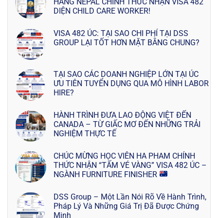
HÀNG NEPAL CHÍNH THỨC NHẬN VISA 482
DIỆN CHILD CARE WORKER!
VISA 482 ÚC: TẠI SAO CHI PHÍ TẠI DSS
GROUP LẠI TỐT HƠN MẶT BẰNG CHUNG?
TẠI SAO CÁC DOANH NGHIỆP LỚN TẠI ÚC
ƯU TIÊN TUYỂN DỤNG QUA MÔ HÌNH LABOR
HIRE?
HÀNH TRÌNH ĐƯA LAO ĐỘNG VIỆT ĐẾN
CANADA – TỪ GIẤC MƠ ĐẾN NHỮNG TRẢI
NGHIỆM THỰC TẾ
CHÚC MỪNG HỌC VIÊN HA PHAM CHÍNH
THỨC NHẬN “TẤM VÉ VÀNG” VISA 482 ÚC –
NGÀNH FURNITURE FINISHER
DSS Group – Một Lần Nói Rõ Về Hành Trình,
Pháp Lý Và Những Giá Trị Đã Được Chứng
Minh