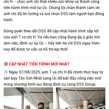
chị H – chúc anh chị thật nhiều sức khỏe và thành công
trên hành trình mới tại Úc. Chúng tôi chân thành cảm ơn
anh chị đã tin tưởng và lựa chọn DSS làm người bạn đồng
hành.
Đừng quên theo dõi DSS để cập nhật hành trình sắp tới
của anh T vs chị H. Và nếu bạn cũng đang ấp ủ giấc mơ
làm việc, định cư tại Úc – hãy liên hệ với DSS ngay hôm
nay để được tư vấn và hỗ trợ kịp thời!
CẬP NHẬT TIẾN TRÌNH MỚI NHẤT
Ngày 07/08/2025, anh T và chị H đã chính thức bay từ
sân bay Tân Sơn Nhất sang Úc để bắt đầu công việc mới
trong chương trình lao động định cư cùng DSS Group.