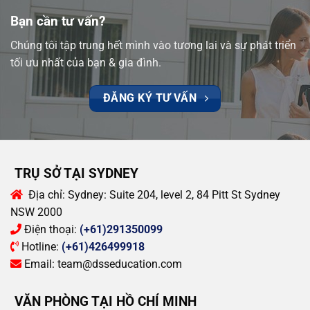
Bạn cần tư vấn?
Chúng tôi tập trung hết mình vào tương lai và sự phát triển
tối ưu nhất của bạn & gia đình.
ĐĂNG KÝ TƯ VẤN
TRỤ SỞ TẠI SYDNEY
Địa chỉ:
Sydney: Suite 204, level 2, 84 Pitt St Sydney
NSW 2000
Điện thoại:
(+61)291350099
Hotline:
(+61)426499918
Email:
team@dsseducation.com
VĂN PHÒNG TẠI HỒ CHÍ MINH