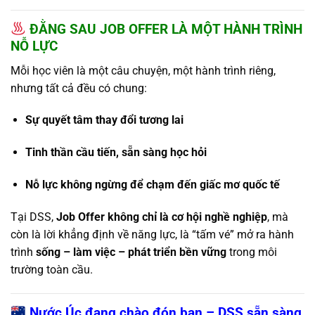
ĐẰNG SAU JOB OFFER LÀ MỘT HÀNH TRÌNH
NỖ LỰC
Mỗi học viên là một câu chuyện, một hành trình riêng,
nhưng tất cả đều có chung:
Sự quyết tâm thay đổi tương lai
Tinh thần cầu tiến, sẵn sàng học hỏi
Nỗ lực không ngừng để chạm đến giấc mơ quốc tế
Tại DSS,
Job Offer không chỉ là cơ hội nghề nghiệp
, mà
còn là lời khẳng định về năng lực, là “tấm vé” mở ra hành
trình
sống – làm việc – phát triển bền vững
trong môi
trường toàn cầu.
Nước Úc đang chào đón bạn – DSS sẵn sàng