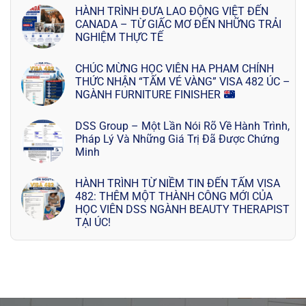
HÀNH TRÌNH ĐƯA LAO ĐỘNG VIỆT ĐẾN
CANADA – TỪ GIẤC MƠ ĐẾN NHỮNG TRẢI
NGHIỆM THỰC TẾ
CHÚC MỪNG HỌC VIÊN HA PHAM CHÍNH
THỨC NHẬN “TẤM VÉ VÀNG” VISA 482 ÚC –
NGÀNH FURNITURE FINISHER
DSS Group – Một Lần Nói Rõ Về Hành Trình,
Pháp Lý Và Những Giá Trị Đã Được Chứng
Minh
HÀNH TRÌNH TỪ NIỀM TIN ĐẾN TẤM VISA
482: THÊM MỘT THÀNH CÔNG MỚI CỦA
HỌC VIÊN DSS NGÀNH BEAUTY THERAPIST
TẠI ÚC!