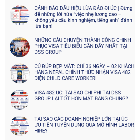
CẢNH BÁO DẤU HIỆU LỪA ĐẢO ĐI ÚC | Đừng
để những lời hứa “việc nhẹ lương cao –
không yêu cầu kinh nghiệm, tiếng anh” đánh
lừa bạn!
NHỮNG CÂU CHUYỆN THÀNH CÔNG CHINH
PHỤC VISA TIÊU BIỂU GẦN ĐÂY NHẤT TẠI
DSS GROUP
CÚ ĐÚP ĐẸP MẮT: CHỈ 36 NGÀY – 02 KHÁCH
HÀNG NEPAL CHÍNH THỨC NHẬN VISA 482
DIỆN CHILD CARE WORKER!
VISA 482 ÚC: TẠI SAO CHI PHÍ TẠI DSS
GROUP LẠI TỐT HƠN MẶT BẰNG CHUNG?
TẠI SAO CÁC DOANH NGHIỆP LỚN TẠI ÚC
ƯU TIÊN TUYỂN DỤNG QUA MÔ HÌNH LABOR
HIRE?