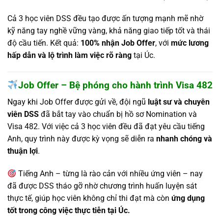
Cả 3 học viên DSS đều tạo được ấn tượng mạnh mẽ nhờ
kỹ năng tay nghề vững vàng, khả năng giao tiếp tốt và thái
độ cầu tiến. Kết quả:
100% nhận Job Offer
, với
mức lương
hấp dẫn và lộ trình làm việc rõ ràng
tại Úc.
Job Offer – Bệ phóng cho hành trình Visa 482
Ngay khi Job Offer được gửi về, đội ngũ
luật sư và chuyên
viên DSS
đã bắt tay vào chuẩn bị hồ sơ Nomination và
Visa 482. Với việc cả 3 học viên đều đã đạt yêu cầu tiếng
Anh, quy trình này được kỳ vọng sẽ diễn ra
nhanh chóng và
thuận lợi
.
Tiếng Anh – từng là rào cản với nhiều ứng viên – nay
đã được DSS tháo gỡ nhờ chương trình huấn luyện sát
thực tế, giúp học viên không chỉ thi đạt mà còn
ứng dụng
tốt trong công việc thực tiễn tại Úc.