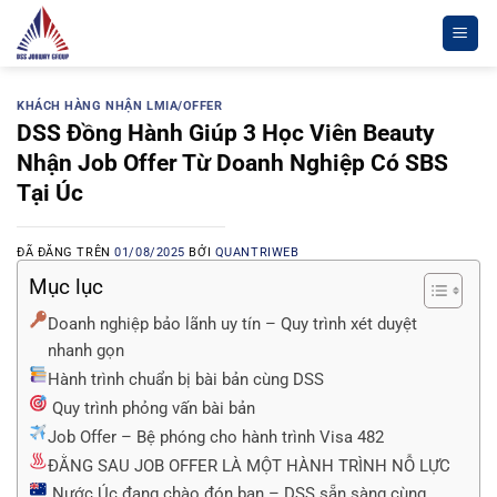
Chuyển
đến
nội
dung
KHÁCH HÀNG NHẬN LMIA/OFFER
DSS Đồng Hành Giúp 3 Học Viên Beauty
Nhận Job Offer Từ Doanh Nghiệp Có SBS
Tại Úc
ĐÃ ĐĂNG TRÊN
01/08/2025
BỞI
QUANTRIWEB
Mục lục
Doanh nghiệp bảo lãnh uy tín – Quy trình xét duyệt
nhanh gọn
Hành trình chuẩn bị bài bản cùng DSS
Quy trình phỏng vấn bài bản
Job Offer – Bệ phóng cho hành trình Visa 482
ĐẰNG SAU JOB OFFER LÀ MỘT HÀNH TRÌNH NỖ LỰC
Nước Úc đang chào đón bạn – DSS sẵn sàng cùng