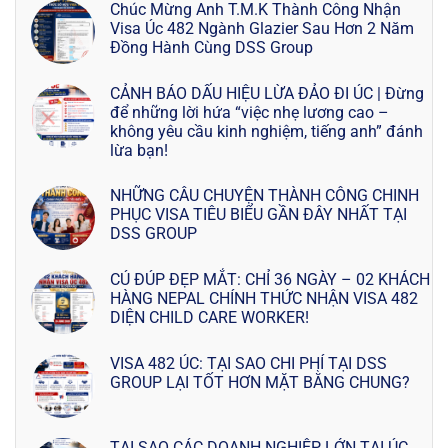
Chúc Mừng Anh T.M.K Thành Công Nhận
Visa Úc 482 Ngành Glazier Sau Hơn 2 Năm
Đồng Hành Cùng DSS Group
CẢNH BÁO DẤU HIỆU LỪA ĐẢO ĐI ÚC | Đừng
để những lời hứa “việc nhẹ lương cao –
không yêu cầu kinh nghiệm, tiếng anh” đánh
lừa bạn!
NHỮNG CÂU CHUYỆN THÀNH CÔNG CHINH
PHỤC VISA TIÊU BIỂU GẦN ĐÂY NHẤT TẠI
DSS GROUP
CÚ ĐÚP ĐẸP MẮT: CHỈ 36 NGÀY – 02 KHÁCH
HÀNG NEPAL CHÍNH THỨC NHẬN VISA 482
DIỆN CHILD CARE WORKER!
VISA 482 ÚC: TẠI SAO CHI PHÍ TẠI DSS
GROUP LẠI TỐT HƠN MẶT BẰNG CHUNG?
TẠI SAO CÁC DOANH NGHIỆP LỚN TẠI ÚC