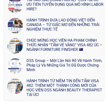
ƯU TIÊN TUYỂN DỤNG QUA MÔ HÌNH LABOR
HIRE?
HÀNH TRÌNH ĐƯA LAO ĐỘNG VIỆT ĐẾN
CANADA – TỪ GIẤC MƠ ĐẾN NHỮNG TRẢI
NGHIỆM THỰC TẾ
CHÚC MỪNG HỌC VIÊN HA PHAM CHÍNH
THỨC NHẬN “TẤM VÉ VÀNG” VISA 482 ÚC –
NGÀNH FURNITURE FINISHER
DSS Group – Một Lần Nói Rõ Về Hành Trình,
Pháp Lý Và Những Giá Trị Đã Được Chứng
Minh
HÀNH TRÌNH TỪ NIỀM TIN ĐẾN TẤM VISA
482: THÊM MỘT THÀNH CÔNG MỚI CỦA
HỌC VIÊN DSS NGÀNH BEAUTY THERAPIST
TẠI ÚC!