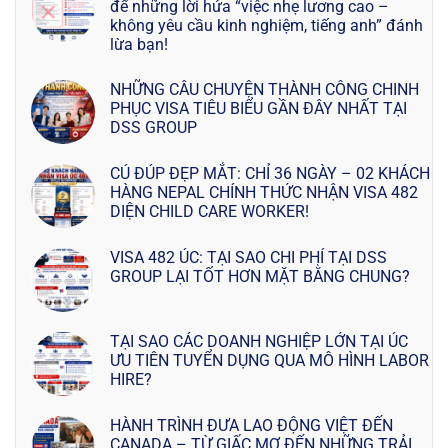
để những lời hứa “việc nhẹ lương cao –
không yêu cầu kinh nghiệm, tiếng anh” đánh
lừa bạn!
NHỮNG CÂU CHUYỆN THÀNH CÔNG CHINH
PHỤC VISA TIÊU BIỂU GẦN ĐÂY NHẤT TẠI
DSS GROUP
CÚ ĐÚP ĐẸP MẮT: CHỈ 36 NGÀY – 02 KHÁCH
HÀNG NEPAL CHÍNH THỨC NHẬN VISA 482
DIỆN CHILD CARE WORKER!
VISA 482 ÚC: TẠI SAO CHI PHÍ TẠI DSS
GROUP LẠI TỐT HƠN MẶT BẰNG CHUNG?
TẠI SAO CÁC DOANH NGHIỆP LỚN TẠI ÚC
ƯU TIÊN TUYỂN DỤNG QUA MÔ HÌNH LABOR
HIRE?
HÀNH TRÌNH ĐƯA LAO ĐỘNG VIỆT ĐẾN
CANADA – TỪ GIẤC MƠ ĐẾN NHỮNG TRẢI