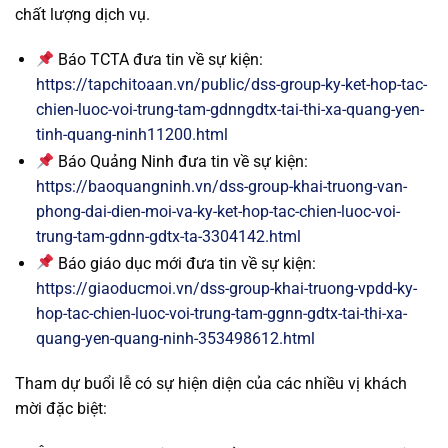
chất lượng dịch vụ.
Báo TCTA đưa tin về sự kiện:
https://tapchitoaan.vn/public/dss-group-ky-ket-hop-tac-
chien-luoc-voi-trung-tam-gdnngdtx-tai-thi-xa-quang-yen-
tinh-quang-ninh11200.html
Báo Quảng Ninh đưa tin về sự kiện:
https://baoquangninh.vn/dss-group-khai-truong-van-
phong-dai-dien-moi-va-ky-ket-hop-tac-chien-luoc-voi-
trung-tam-gdnn-gdtx-ta-3304142.html
Báo giáo dục mới đưa tin về sự kiện:
https://giaoducmoi.vn/dss-group-khai-truong-vpdd-ky-
hop-tac-chien-luoc-voi-trung-tam-ggnn-gdtx-tai-thi-xa-
quang-yen-quang-ninh-353498612.html
Tham dự buổi lễ có sự hiện diện của các nhiều vị khách
mời đặc biệt: