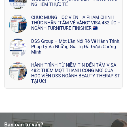
NGHIỆM THỰC TẾ
CHÚC MỪNG HỌC VIÊN HA PHAM CHÍNH
THỨC NHẬN “TẤM VÉ VÀNG” VISA 482 ÚC –
NGÀNH FURNITURE FINISHER
DSS Group – Một Lần Nói Rõ Về Hành Trình,
Pháp Lý Và Những Giá Trị Đã Được Chứng
Minh
HÀNH TRÌNH TỪ NIỀM TIN ĐẾN TẤM VISA
482: THÊM MỘT THÀNH CÔNG MỚI CỦA
HỌC VIÊN DSS NGÀNH BEAUTY THERAPIST
TẠI ÚC!
Bạn cần tư vấn?