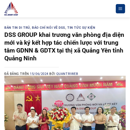
Chuyển
đến
nội
dung
BẢN TIN DI TRÚ
,
BÁO CHÍ NÓI VỀ DSS
,
TIN TỨC SỰ KIỆN
DSS GROUP khai trương văn phòng địa diện
mới và ký kết hợp tác chiến lược với trung
tâm GDNN & GDTX tại thị xã Quảng Yên tỉnh
Quảng Ninh
ĐÃ ĐĂNG TRÊN
15/06/2024
BỞI
QUANTRIWEB