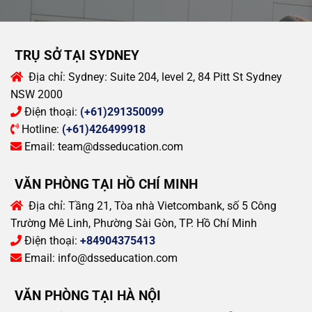
TRỤ SỞ TẠI SYDNEY
Địa chỉ:
Sydney: Suite 204, level 2, 84 Pitt St Sydney
NSW 2000
Điện thoại:
(+61)291350099
Hotline:
(+61)426499918
Email:
team@dsseducation.com
VĂN PHÒNG TẠI HỒ CHÍ MINH
Địa chỉ:
Tầng 21, Tòa nhà Vietcombank, số 5 Công
Trường Mê Linh, Phường Sài Gòn, TP. Hồ Chí Minh
Điện thoại:
+84904375413
Email:
info@dsseducation.com
VĂN PHÒNG TẠI HÀ NỘI