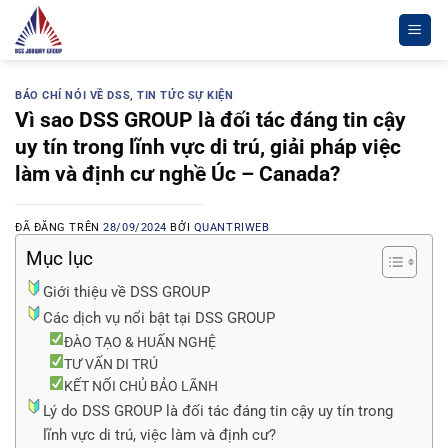
Chuyển
đến
nội
dung
BÁO CHÍ NÓI VỀ DSS
,
TIN TỨC SỰ KIỆN
Vì sao DSS GROUP là đối tác đáng tin cậy
uy tín trong lĩnh vực di trú, giải pháp việc
làm và định cư nghề Úc – Canada?
ĐÃ ĐĂNG TRÊN
28/09/2024
BỞI
QUANTRIWEB
Mục lục
Giới thiệu về DSS GROUP
Các dịch vụ nổi bật tại DSS GROUP
ĐÀO TẠO & HUẤN NGHỆ
TƯ VẤN DI TRÚ
KẾT NỐI CHỦ BẢO LÃNH
Lý do DSS GROUP là đối tác đáng tin cậy uy tín trong
lĩnh vực di trú, việc làm và định cư?