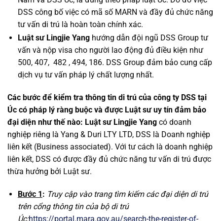
DSS công bố việc có mã số MARN và đầy đủ chức năng
tư vấn di trú là hoàn toàn chính xác.
Luật sư Lingjie Yang
hướng dẫn đội ngũ DSS Group tư
vấn và nộp visa cho người lao động đủ điều kiện như
500, 407, 482 , 494, 186. DSS Group đảm bảo cung cấp
dịch vụ tư vấn pháp lý chất lượng nhất.
Các bước để kiểm tra thông tin di trú của công ty DSS tại
Úc có pháp lý ràng buộc và được Luật sư uy tín đảm bảo
đại diện như thế nào: Luật sư Lingjie Yang
có doanh
nghiệp riêng là Yang & Duri LTY LTD, DSS là Doanh nghiệp
liên kết (Business associated). Với tư cách là doanh nghiệp
liên kết, DSS có được đầy đủ chức năng tư vấn di trú được
thừa hưởng bởi Luật sư.
Bước 1
:
Truy cập vào trang tìm kiếm các đại diện di trú
trên cổng thông tin của bộ di trú
Úc:
https://portal.mara.gov.au/search-the-register-of-