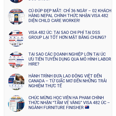
CÚ ĐÚP ĐẸP MẮT: CHỈ 36 NGÀY – 02 KHÁCH
HÀNG NEPAL CHÍNH THỨC NHẬN VISA 482
DIỆN CHILD CARE WORKER!
VISA 482 ÚC: TẠI SAO CHI PHÍ TẠI DSS
GROUP LẠI TỐT HƠN MẶT BẰNG CHUNG?
TẠI SAO CÁC DOANH NGHIỆP LỚN TẠI ÚC
ƯU TIÊN TUYỂN DỤNG QUA MÔ HÌNH LABOR
HIRE?
HÀNH TRÌNH ĐƯA LAO ĐỘNG VIỆT ĐẾN
CANADA – TỪ GIẤC MƠ ĐẾN NHỮNG TRẢI
NGHIỆM THỰC TẾ
CHÚC MỪNG HỌC VIÊN HA PHAM CHÍNH
THỨC NHẬN “TẤM VÉ VÀNG” VISA 482 ÚC –
NGÀNH FURNITURE FINISHER