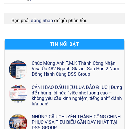
Bạn phải
đăng nhập
để gửi phản hồi.
TIN NỔI BẬT
Chúc Mừng Anh T.M.K Thành Công Nhận
Visa Úc 482 Ngành Glazier Sau Hơn 2 Năm
Đồng Hành Cùng DSS Group
CẢNH BÁO DẤU HIỆU LỪA ĐẢO ĐI ÚC | Đừng
để những lời hứa “việc nhẹ lương cao –
không yêu cầu kinh nghiệm, tiếng anh” đánh
lừa bạn!
NHỮNG CÂU CHUYỆN THÀNH CÔNG CHINH
PHỤC VISA TIÊU BIỂU GẦN ĐÂY NHẤT TẠI
DSS GROUP