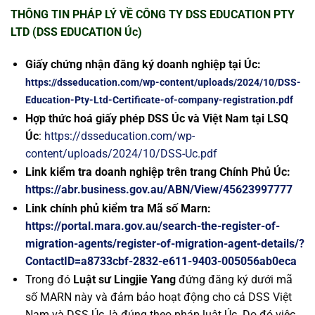
THÔNG TIN PHÁP LÝ VỀ CÔNG TY DSS EDUCATION PTY
LTD (DSS EDUCATION Úc)
Giấy chứng nhận đăng ký doanh nghiệp tại Úc:
https://dsseducation.com/wp-content/uploads/2024/10/DSS-
Education-Pty-Ltd-Certificate-of-company-registration.pdf
Hợp thức hoá giấy phép DSS Úc và Việt Nam tại LSQ
Úc
:
https://dsseducation.com/wp-
content/uploads/2024/10/DSS-Uc.pdf
Link kiểm tra doanh nghiệp trên trang Chính Phủ Úc:
https://abr.business.gov.au/ABN/View/45623997777
Link chính phủ kiểm tra Mã số Marn:
https://portal.mara.gov.au/search-the-register-of-
migration-agents/register-of-migration-agent-details/?
ContactID=a8733cbf-2832-e611-9403-005056ab0eca
Trong đó
Luật sư Lingjie Yang
đứng đăng ký dưới mã
số MARN này và đảm bảo hoạt động cho cả DSS Việt
Nam và DSS Úc, là đúng theo pháp luật Úc. Do đó việc