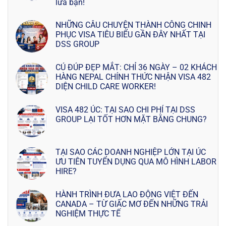
lừa bạn!
NHỮNG CÂU CHUYỆN THÀNH CÔNG CHINH
PHỤC VISA TIÊU BIỂU GẦN ĐÂY NHẤT TẠI
DSS GROUP
CÚ ĐÚP ĐẸP MẮT: CHỈ 36 NGÀY – 02 KHÁCH
HÀNG NEPAL CHÍNH THỨC NHẬN VISA 482
DIỆN CHILD CARE WORKER!
VISA 482 ÚC: TẠI SAO CHI PHÍ TẠI DSS
GROUP LẠI TỐT HƠN MẶT BẰNG CHUNG?
TẠI SAO CÁC DOANH NGHIỆP LỚN TẠI ÚC
ƯU TIÊN TUYỂN DỤNG QUA MÔ HÌNH LABOR
HIRE?
HÀNH TRÌNH ĐƯA LAO ĐỘNG VIỆT ĐẾN
CANADA – TỪ GIẤC MƠ ĐẾN NHỮNG TRẢI
NGHIỆM THỰC TẾ