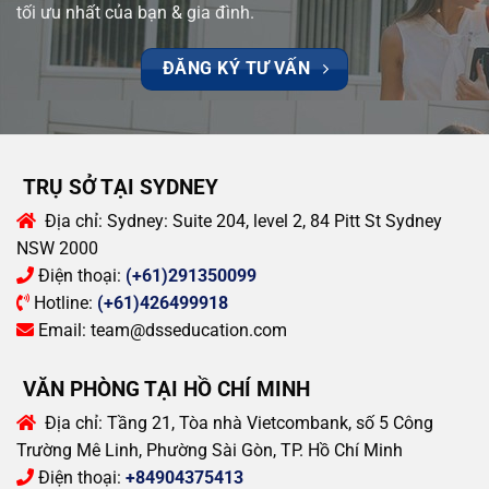
tối ưu nhất của bạn & gia đình.
ĐĂNG KÝ TƯ VẤN
TRỤ SỞ TẠI SYDNEY
Địa chỉ:
Sydney: Suite 204, level 2, 84 Pitt St Sydney
NSW 2000
Điện thoại:
(+61)291350099
Hotline:
(+61)426499918
Email:
team@dsseducation.com
VĂN PHÒNG TẠI HỒ CHÍ MINH
Địa chỉ:
Tầng 21, Tòa nhà Vietcombank, số 5 Công
Trường Mê Linh, Phường Sài Gòn, TP. Hồ Chí Minh
Điện thoại:
+84904375413