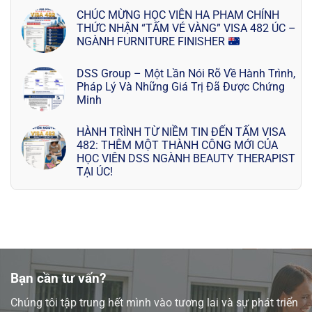
CHÚC MỪNG HỌC VIÊN HA PHAM CHÍNH
THỨC NHẬN “TẤM VÉ VÀNG” VISA 482 ÚC –
NGÀNH FURNITURE FINISHER
DSS Group – Một Lần Nói Rõ Về Hành Trình,
Pháp Lý Và Những Giá Trị Đã Được Chứng
Minh
HÀNH TRÌNH TỪ NIỀM TIN ĐẾN TẤM VISA
482: THÊM MỘT THÀNH CÔNG MỚI CỦA
HỌC VIÊN DSS NGÀNH BEAUTY THERAPIST
TẠI ÚC!
Bạn cần tư vấn?
Chúng tôi tập trung hết mình vào tương lai và sự phát triển