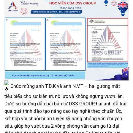
Chúc mừng anh T.D.K và anh N.V.T – hai gương mặt
tiêu biểu cho sự kiên trì, nỗ lực và không ngừng vươn lên.
Dưới sự hướng dẫn bài bản từ DSS GROUP, hai anh đã trải
qua quá trình đào tạo nâng cao tay nghề theo chuẩn Úc,
kết hợp với chuỗi huấn luyện kỹ năng phỏng vấn chuyên
sâu, giúp họ vượt qua 2 vòng phỏng vấn cam go từ đại