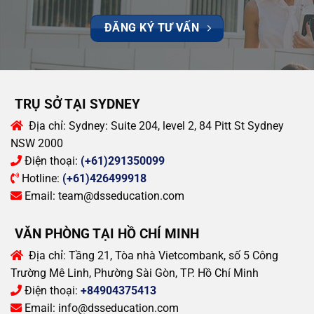
ĐĂNG KÝ TƯ VẤN
TRỤ SỞ TẠI SYDNEY
Địa chỉ:
Sydney: Suite 204, level 2, 84 Pitt St Sydney
NSW 2000
Điện thoại:
(+61)291350099
Hotline:
(+61)426499918
Email:
team@dsseducation.com
VĂN PHÒNG TẠI HỒ CHÍ MINH
Địa chỉ:
Tầng 21, Tòa nhà Vietcombank, số 5 Công
Trường Mê Linh, Phường Sài Gòn, TP. Hồ Chí Minh
Điện thoại:
+84904375413
Email:
info@dsseducation.com