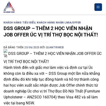
Chuyển
đến
nội
dung
KHÁCH HÀNG TIÊU BIỂU
,
KHÁCH HÀNG NHẬN LMIA/OFFER
DSS GROUP – THÊM 2 HỌC VIÊN NHẬN
JOB OFFER ÚC VỊ TRÍ THỢ BỌC NỘI THẤT!
ĐÃ ĐĂNG TRÊN
23/06/2025
BỞI
QUANTRIWEB
DSS GROUP – THÊM 2 HỌC VIÊN NHẬN JOB OFFER ÚC
VỊ TRÍ THỢ BỌC NỘI THẤT!
Hành trình đến với giấc mơ làm việc và định cư tại Úc
không còn là điều xa vời – DSS Group một lần nữa khẳng
định điều đó khi tiếp tục đồng hành và hỗ trợ thành công
hai học viên xuất sắc nhận được Job Offer chính thức từ
doanh nghiệp Úc cho vị trí Thợ Bọc Đồ Nội Thất (Furniture
Upholsterer – ANZSCO 160704) theo Visa 482 và sẽ làm
việc tại bang NSW.