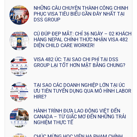
NHỮNG CÂU CHUYỆN THÀNH CÔNG CHINH
PHỤC VISA TIÊU BIỂU GẦN ĐÂY NHẤT TẠI
DSS GROUP
CÚ ĐÚP ĐẸP MẮT: CHỈ 36 NGÀY – 02 KHÁCH
HÀNG NEPAL CHÍNH THỨC NHẬN VISA 482
DIỆN CHILD CARE WORKER!
VISA 482 ÚC: TẠI SAO CHI PHÍ TẠI DSS
GROUP LẠI TỐT HƠN MẶT BẰNG CHUNG?
TẠI SAO CÁC DOANH NGHIỆP LỚN TẠI ÚC
ƯU TIÊN TUYỂN DỤNG QUA MÔ HÌNH LABOR
HIRE?
HÀNH TRÌNH ĐƯA LAO ĐỘNG VIỆT ĐẾN
CANADA – TỪ GIẤC MƠ ĐẾN NHỮNG TRẢI
NGHIỆM THỰC TẾ
CHÚC MỪNG HỌC VIÊN HA PHAM CHÍNH