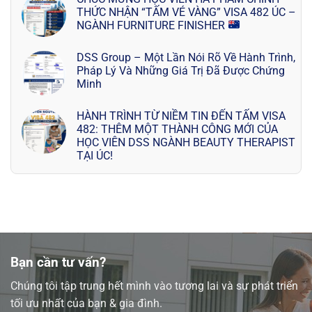
THỨC NHẬN “TẤM VÉ VÀNG” VISA 482 ÚC –
NGÀNH FURNITURE FINISHER
DSS Group – Một Lần Nói Rõ Về Hành Trình,
Pháp Lý Và Những Giá Trị Đã Được Chứng
Minh
HÀNH TRÌNH TỪ NIỀM TIN ĐẾN TẤM VISA
482: THÊM MỘT THÀNH CÔNG MỚI CỦA
HỌC VIÊN DSS NGÀNH BEAUTY THERAPIST
TẠI ÚC!
Bạn cần tư vấn?
Chúng tôi tập trung hết mình vào tương lai và sự phát triển
tối ưu nhất của bạn & gia đình.