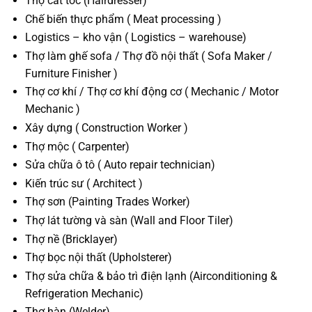
Thợ cắt tóc (Hairdresser)
Chế biến thực phẩm ( Meat processing )
Logistics – kho vận ( Logistics – warehouse)
Thợ làm ghế sofa / Thợ đồ nội thất ( Sofa Maker /
Furniture Finisher )
Thợ cơ khí / Thợ cơ khí động cơ ( Mechanic / Motor
Mechanic )
Xây dựng ( Construction Worker )
Thợ mộc ( Carpenter)
Sửa chữa ô tô ( Auto repair technician)
Kiến trúc sư ( Architect )
Thợ sơn (Painting Trades Worker)
Thợ lát tường và sàn (Wall and Floor Tiler)
Thợ nề (Bricklayer)
Thợ bọc nội thất (Upholsterer)
Thợ sửa chữa & bảo trì điện lạnh (Airconditioning &
Refrigeration Mechanic)
Thợ hàn (Welder)