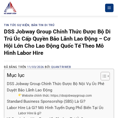
Chuyển
đến
nội
dung
TIN TỨC SỰ KIỆN
,
BẢN TIN DI TRÚ
DSS Jobway Group Chính Thức Được Bộ Di
Trú Úc Cấp Quyền Bảo Lãnh Lao Động – Cơ
Hội Lớn Cho Lao Động Quốc Tế Theo Mô
Hình Labor Hire
ĐÃ ĐĂNG TRÊN
11/03/2026
BỞI
QUANTRIWEB
Mục lục
DSS Jobway Group Chính Thức Được Bộ Nội Vụ Úc Phê
Duyệt Bảo Lãnh Lao Động
Website chính thức: https://dssjobwaygroup.com
Standard Business Sponsorship (SBS) Là Gì?
Labor Hire Là Gì? Mô Hình Tuyển Dụng Phổ Biến Tại Úc
Labor Hire là gì?