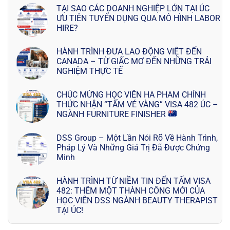
TẠI SAO CÁC DOANH NGHIỆP LỚN TẠI ÚC
ƯU TIÊN TUYỂN DỤNG QUA MÔ HÌNH LABOR
HIRE?
HÀNH TRÌNH ĐƯA LAO ĐỘNG VIỆT ĐẾN
CANADA – TỪ GIẤC MƠ ĐẾN NHỮNG TRẢI
NGHIỆM THỰC TẾ
CHÚC MỪNG HỌC VIÊN HA PHAM CHÍNH
THỨC NHẬN “TẤM VÉ VÀNG” VISA 482 ÚC –
NGÀNH FURNITURE FINISHER
DSS Group – Một Lần Nói Rõ Về Hành Trình,
Pháp Lý Và Những Giá Trị Đã Được Chứng
Minh
HÀNH TRÌNH TỪ NIỀM TIN ĐẾN TẤM VISA
482: THÊM MỘT THÀNH CÔNG MỚI CỦA
HỌC VIÊN DSS NGÀNH BEAUTY THERAPIST
TẠI ÚC!