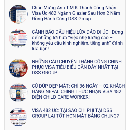
Chúc Mừng Anh T.M.K Thành Công Nhận
Visa Úc 482 Ngành Glazier Sau Hơn 2 Năm
Đồng Hành Cùng DSS Group
CẢNH BÁO DẤU HIỆU LỪA ĐẢO ĐI ÚC | Đừng
để những lời hứa “việc nhẹ lương cao –
không yêu cầu kinh nghiệm, tiếng anh” đánh
lừa bạn!
NHỮNG CÂU CHUYỆN THÀNH CÔNG CHINH
PHỤC VISA TIÊU BIỂU GẦN ĐÂY NHẤT TẠI
DSS GROUP
CÚ ĐÚP ĐẸP MẮT: CHỈ 36 NGÀY – 02 KHÁCH
HÀNG NEPAL CHÍNH THỨC NHẬN VISA 482
DIỆN CHILD CARE WORKER!
VISA 482 ÚC: TẠI SAO CHI PHÍ TẠI DSS
GROUP LẠI TỐT HƠN MẶT BẰNG CHUNG?