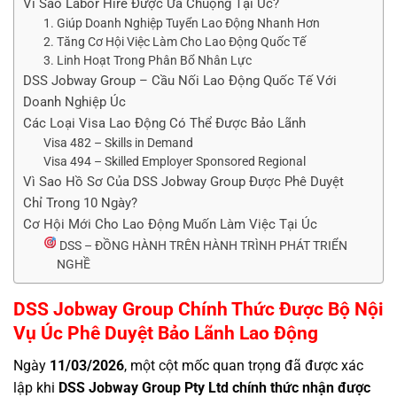
Vì Sao Labor Hire Được Ưa Chuộng Tại Úc?
1. Giúp Doanh Nghiệp Tuyển Lao Động Nhanh Hơn
2. Tăng Cơ Hội Việc Làm Cho Lao Động Quốc Tế
3. Linh Hoạt Trong Phân Bổ Nhân Lực
DSS Jobway Group – Cầu Nối Lao Động Quốc Tế Với
Doanh Nghiệp Úc
Các Loại Visa Lao Động Có Thể Được Bảo Lãnh
Visa 482 – Skills in Demand
Visa 494 – Skilled Employer Sponsored Regional
Vì Sao Hồ Sơ Của DSS Jobway Group Được Phê Duyệt
Chỉ Trong 10 Ngày?
Cơ Hội Mới Cho Lao Động Muốn Làm Việc Tại Úc
DSS – ĐỒNG HÀNH TRÊN HÀNH TRÌNH PHÁT TRIỂN
NGHỀ
DSS Jobway Group Chính Thức Được Bộ Nội
Vụ Úc Phê Duyệt Bảo Lãnh Lao Động
Ngày
11/03/2026
, một cột mốc quan trọng đã được xác
lập khi
DSS Jobway Group Pty Ltd chính thức nhận được