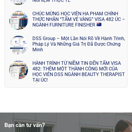
NGHIỆM THỰC TẾ
CHÚC MỪNG HỌC VIÊN HA PHAM CHÍNH
THỨC NHẬN “TẤM VÉ VÀNG” VISA 482 ÚC –
NGÀNH FURNITURE FINISHER
DSS Group – Một Lần Nói Rõ Về Hành Trình,
Pháp Lý Và Những Giá Trị Đã Được Chứng
Minh
HÀNH TRÌNH TỪ NIỀM TIN ĐẾN TẤM VISA
482: THÊM MỘT THÀNH CÔNG MỚI CỦA
HỌC VIÊN DSS NGÀNH BEAUTY THERAPIST
TẠI ÚC!
Bạn cần tư vấn?