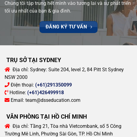
Chúng tôi tập trung hết mình vào tương lai và sự phát triển
tối ưu nhất của bạn & gia đình.
ĐĂNG KÝ TƯ VẤN
TRỤ SỞ TẠI SYDNEY
Địa chỉ:
Sydney: Suite 204, level 2, 84 Pitt St Sydney
NSW 2000
Điện thoại:
(+61)291350099
Hotline:
(+61)426499918
Email:
team@dsseducation.com
VĂN PHÒNG TẠI HỒ CHÍ MINH
Địa chỉ:
Tầng 21, Tòa nhà Vietcombank, số 5 Công
Trường Mê Linh, Phường Sài Gòn, TP. Hồ Chí Minh