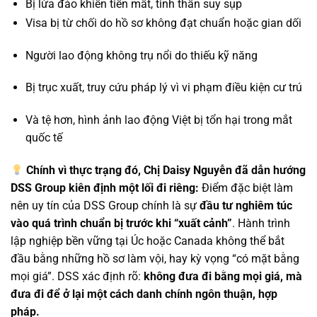
Bị lừa đảo khiến tiền mất, tinh thần suy sụp
Visa bị từ chối do hồ sơ không đạt chuẩn hoặc gian dối
Người lao động không trụ nổi do thiếu kỹ năng
Bị trục xuất, truy cứu pháp lý vì vi phạm điều kiện cư trú
Và tệ hơn, hình ảnh lao động Việt bị tổn hại trong mắt
quốc tế
Chính vì thực trạng đó, Chị Daisy Nguyễn đã dẫn hướng
DSS Group kiên định một lối đi riêng:
Điểm đặc biệt làm
nên uy tín của DSS Group chính là sự
đầu tư nghiêm túc
vào quá trình chuẩn bị trước khi “xuất cảnh”
. Hành trình
lập nghiệp bền vững tại Úc hoặc Canada không thể bắt
đầu bằng những hồ sơ làm vội, hay kỳ vọng “có mặt bằng
mọi giá”. DSS xác định rõ:
không đưa đi bằng mọi giá, mà
đưa đi để ở lại một cách danh chính ngôn thuận, hợp
pháp.