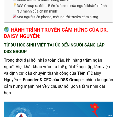
DSS Group ra đời – Biến “ước mơ của người khác” thành
“sứ mệnh của chính mình”
Một người tiên phong, một người truyền cảm hứng
HÀNH TRÌNH TRUYỀN CẢM HỨNG CỦA DR.
DAISY NGUYỄN:
TỪ DU HỌC SINH VIỆT TẠI ÚC ĐẾN NGƯỜI SÁNG LẬP
DSS GROUP
Trong thời đại hội nhập toàn cầu, khi hàng trăm ngàn
người Việt khát khao vươn ra thế giới để học tập, làm việc
và định cư, câu chuyện thành công của Tiến sĩ Daisy
Nguyễn –
Founder & CEO của DSS Group
– chính là nguồn
cảm hứng mạnh mẽ về ý chí, sự nỗ lực và tầm nhìn dài
hạn.