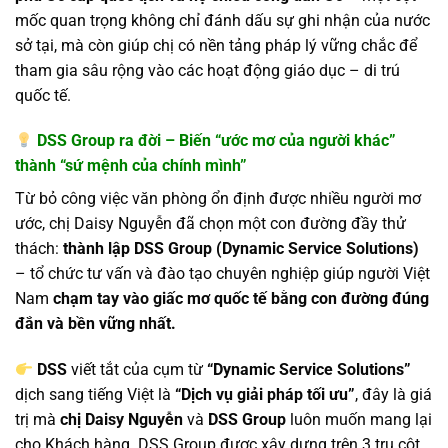
mốc quan trọng không chỉ đánh dấu sự ghi nhận của nước
sở tại, mà còn giúp chị có nền tảng pháp lý vững chắc để
tham gia sâu rộng vào các hoạt động giáo dục – di trú
quốc tế.
DSS Group ra đời – Biến “ước mơ của người khác”
thành “sứ mệnh của chính mình”
Từ bỏ công việc văn phòng ổn định được nhiều người mơ
ước, chị Daisy Nguyễn đã chọn một con đường đầy thử
thách:
thành lập DSS Group (Dynamic Service Solutions)
– tổ chức tư vấn và đào tạo chuyên nghiệp giúp người Việt
Nam
chạm tay vào giấc mơ quốc tế bằng con đường đúng
đắn và bền vững nhất.
DSS
viết tắt của cụm từ
“Dynamic Service Solutions”
dịch sang tiếng Việt là
“Dịch vụ giải pháp tối ưu”
, đây là giá
trị mà
chị Daisy Nguyễn
và
DSS Group
luôn muốn mang lại
cho Khách hàng. DSS Group được xây dựng trên 3 trụ cột