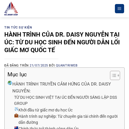
Chuyển
đến
nội
dung
TIN TỨC SỰ KIỆN
HÀNH TRÌNH CỦA DR. DAISY NGUYỄN TẠI
ÚC: TỪ DU HỌC SINH ĐẾN NGƯỜI DẪN LỐI
GIẤC MƠ QUỐC TẾ
ĐÃ ĐĂNG TRÊN
21/07/2025
BỞI
QUANTRIWEB
Mục lục
HÀNH TRÌNH TRUYỀN CẢM HỨNG CỦA DR. DAISY
NGUYỄN:
TỪ DU HỌC SINH VIỆT TẠI ÚC ĐẾN NGƯỜI SÁNG LẬP DSS
GROUP
Khởi đầu từ giấc mơ du học Úc
Hành trình sự nghiệp: Từ chuyên gia tài chính đến người
dẫn đường
Chính thức trở thành công dân Úc