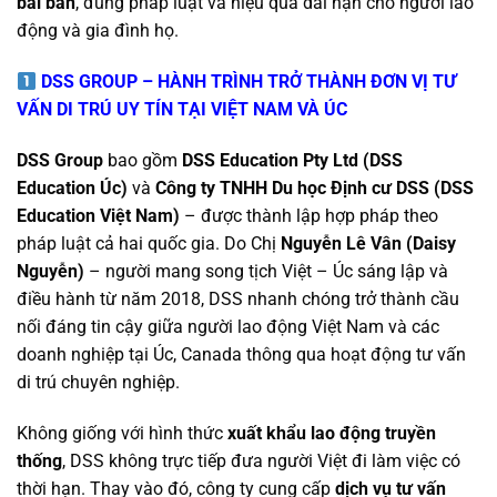
bài bản
, đúng pháp luật và hiệu quả dài hạn cho người lao
động và gia đình họ.
DSS GROUP – HÀNH TRÌNH TRỞ THÀNH ĐƠN VỊ TƯ
VẤN DI TRÚ UY TÍN TẠI VIỆT NAM VÀ ÚC
DSS Group
bao gồm
DSS Education Pty Ltd (DSS
Education Úc)
và
Công ty TNHH Du học Định cư DSS (DSS
Education Việt Nam)
– được thành lập hợp pháp theo
pháp luật cả hai quốc gia. Do Chị
Nguyễn Lê Vân (Daisy
Nguyễn)
– người mang song tịch Việt – Úc sáng lập và
điều hành từ năm 2018, DSS nhanh chóng trở thành cầu
nối đáng tin cậy giữa người lao động Việt Nam và các
doanh nghiệp tại Úc, Canada thông qua hoạt động tư vấn
di trú chuyên nghiệp.
Không giống với hình thức
xuất khẩu lao động truyền
thống
, DSS không trực tiếp đưa người Việt đi làm việc có
thời hạn. Thay vào đó, công ty cung cấp
dịch vụ tư vấn