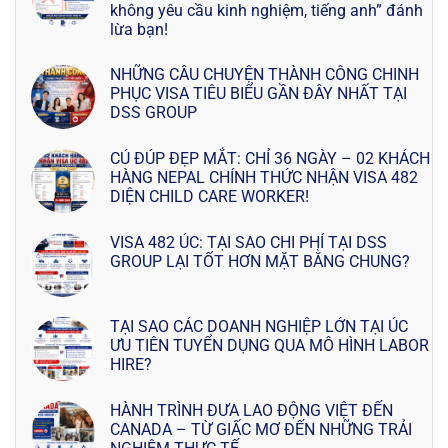
không yêu cầu kinh nghiệm, tiếng anh” đánh
lừa bạn!
NHỮNG CÂU CHUYỆN THÀNH CÔNG CHINH
PHỤC VISA TIÊU BIỂU GẦN ĐÂY NHẤT TẠI
DSS GROUP
CÚ ĐÚP ĐẸP MẮT: CHỈ 36 NGÀY – 02 KHÁCH
HÀNG NEPAL CHÍNH THỨC NHẬN VISA 482
DIỆN CHILD CARE WORKER!
VISA 482 ÚC: TẠI SAO CHI PHÍ TẠI DSS
GROUP LẠI TỐT HƠN MẶT BẰNG CHUNG?
TẠI SAO CÁC DOANH NGHIỆP LỚN TẠI ÚC
ƯU TIÊN TUYỂN DỤNG QUA MÔ HÌNH LABOR
HIRE?
HÀNH TRÌNH ĐƯA LAO ĐỘNG VIỆT ĐẾN
CANADA – TỪ GIẤC MƠ ĐẾN NHỮNG TRẢI