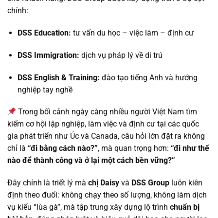
chính:
DSS Education:
tư vấn du học – việc làm – định cư
DSS Immigration:
dịch vụ pháp lý về di trú
DSS English & Training:
đào tạo tiếng Anh và hướng
nghiệp tay nghề
Trong bối cảnh ngày càng nhiều người Việt Nam tìm
kiếm cơ hội lập nghiệp, làm việc và định cư tại các quốc
gia phát triển như Úc và Canada, câu hỏi lớn đặt ra không
chỉ là
“đi bằng cách nào?”
, mà quan trọng hơn:
“đi như thế
nào để thành công và ở lại một cách bền vững?”
Đây chính là triết lý mà
chị Daisy
và
DSS Group
luôn kiên
định theo đuổi: không chạy theo số lượng, không làm dịch
vụ kiểu “lùa gà”, mà tập trung xây dựng lộ trình
chuẩn bị