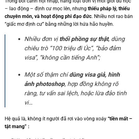
Trong bối cảnh hội nhập, hàng loạt đơn vị môi giới du học
– lao động – định cư mọc lên, nhưng
thiếu pháp lý, thiếu
chuyên môn, và hoạt động phi đạo đức
. Nhiều nơi rao bán
“giấc mơ định cư” bằng những lời hứa hão huyền.
Nhiều đơn vị
thổi phồng sự thật
, dùng
chiêu trò “100 triệu đi Úc”, “bảo đảm
visa”, “không cần tiếng Anh”;
Một số thậm chí
dùng visa giả, hình
ảnh photoshop
, hợp đồng không rõ
ràng, tư vấn sai lệch, hoặc lừa đảo tinh
vi…
Hệ quả là, không ít người đã rơi vào vòng xoáy
“tiền mất –
tật mang” :