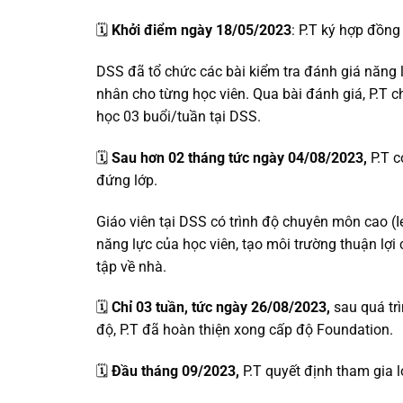
🗓️
Khởi điểm ngày 18/05/2023
: P.T ký hợp đồng
DSS đã tổ chức các bài kiểm tra đánh giá năng l
nhân cho từng học viên. Qua bài đánh giá, P.T c
học 03 buổi/tuần tại DSS.
🗓️
Sau hơn 02 tháng tức ngày 04/08/2023,
P.T 
đứng lớp.
Giáo viên tại DSS có trình độ chuyên môn cao (Ie
năng lực của học viên, tạo môi trường thuận lợi 
tập về nhà.
🗓️
Chỉ 03 tuần, tức ngày 26/08/2023,
sau quá trì
độ, P.T đã hoàn thiện xong cấp độ Foundation.
🗓️
Đầu tháng 09/2023,
P.T quyết định tham gia l