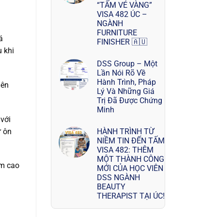
“TẤM VÉ VÀNG”
VISA 482 ÚC –
NGÀNH
FURNITURE
á
FINISHER 🇦🇺
u khi
DSS Group – Một
Lần Nói Rõ Về
Hành Trình, Pháp
iên
Lý Và Những Giá
Trị Đã Được Chứng
Minh
 với
HÀNH TRÌNH TỪ
ự ôn
NIỀM TIN ĐẾN TẤM
VISA 482: THÊM
MỘT THÀNH CÔNG
âm cao
MỚI CỦA HỌC VIÊN
DSS NGÀNH
BEAUTY
THERAPIST TẠI ÚC!