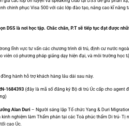
am gia các lớp ôn luyện và speaking club tại DSS để giữ phản xạ
rình chinh phục Visa 500 với các lớp đào tạo, nâng cao kĩ năng t
ọn DSS là nơi học tập. Chắc chắn, P.T sẽ tiếp tục đạt được nhữ
ong lĩnh vực tư vấn các chương trình di trú, định cư nước ngoài
áo viên có phương pháp giảng dạy hiện đại, và môi trường học t
g đồng hành hỗ trợ khách hàng lâu dài sau này.
N-1684393
(đây là mã số đăng ký Bộ di trú Úc cấp cho agent đ
àng)
rưởng Alan Duri
– Người sáng lập Tổ chức Yang & Duri Migratio
năm kinh nghiệm làm Thẩm phán tại các Toà phúc thẩm Di trú- Tị 
tối cao Úc.