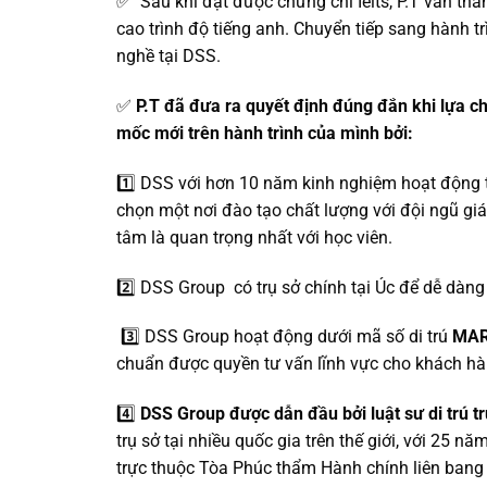
✅
Sau khi đạt được chứng chỉ Ielts, P.T vẫn th
cao trình độ tiếng anh. Chuyển tiếp sang hành t
nghề tại DSS.
✅
P.T đã đưa ra quyết định đúng đắn khi lựa ch
mốc mới trên hành trình của mình bởi:
1️⃣ DSS với hơn 10 năm kinh nghiệm hoạt động tr
chọn một nơi đào tạo chất lượng với đội ngũ gi
tâm là quan trọng nhất với học viên.
2️⃣ DSS Group có trụ sở chính tại Úc để dễ dàn
3️⃣ DSS Group hoạt động dưới mã số di trú
MAR
chuẩn được quyền tư vấn lĩnh vực cho khách h
4️⃣
DSS Group được dẫn đầu bởi luật sư di trú t
trụ sở tại nhiều quốc gia trên thế giới, với 25 
trực thuộc Tòa Phúc thẩm Hành chính liên bang 