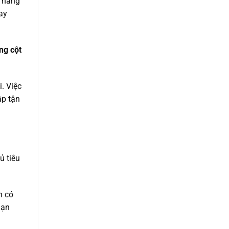
, nâng
ay
ng cột
. Việc
ập tận
ủ tiêu
n có
nạn