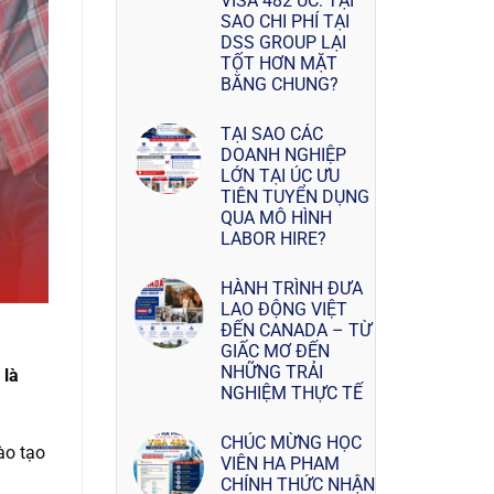
VISA 482 ÚC: TẠI
SAO CHI PHÍ TẠI
DSS GROUP LẠI
TỐT HƠN MẶT
BẰNG CHUNG?
TẠI SAO CÁC
DOANH NGHIỆP
LỚN TẠI ÚC ƯU
TIÊN TUYỂN DỤNG
QUA MÔ HÌNH
LABOR HIRE?
HÀNH TRÌNH ĐƯA
LAO ĐỘNG VIỆT
ĐẾN CANADA – TỪ
GIẤC MƠ ĐẾN
NHỮNG TRẢI
 là
NGHIỆM THỰC TẾ
CHÚC MỪNG HỌC
ào tạo
VIÊN HA PHAM
CHÍNH THỨC NHẬN