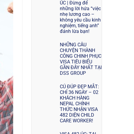
ÚC | Đừng để
những lời hứa “việc
nhẹ lương cao –
không yêu cầu kinh
nghiệm, tiếng anh”
đánh lừa bạn!
NHỮNG CÂU
CHUYỆN THÀNH
CÔNG CHINH PHỤC
VISA TIÊU BIỂU
GẦN ĐÂY NHẤT TẠI
DSS GROUP
CÚ ĐÚP ĐẸP MẮT:
CHỈ 36 NGÀY – 02
KHÁCH HÀNG
NEPAL CHÍNH
THỨC NHẬN VISA
482 DIỆN CHILD
CARE WORKER!