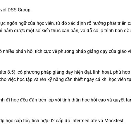
 với DSS Group.
ực ngôn ngữ của học viên, từ đó xác định rõ hướng phát triển c
hỉ nắm được một số kiến thức căn bản, và đã có lộ trình ban đầ
có nhiều phản hồi tích cực về phương pháp giảng dạy của giáo v
lts 8.5), có phương pháp giảng dạy hiện đại, linh hoạt, phù hợp
cho việc học tập và rèn kỹ năng cần thiết ngay cả khi học viên t
nh đi học đều đặn trên lớp với tinh thần học hỏi cao và quyết t
ớp học cấp tốc, tích hợp 02 cấp độ Intermediate và Mocktest.