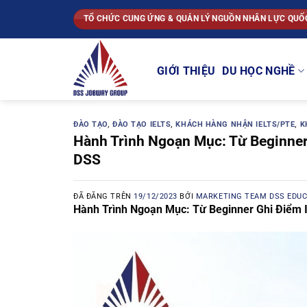
Chuyển
TỔ CHỨC CUNG ỨNG & QUẢN LÝ NGUỒN NHÂN LỰC QUỐ
đến
nội
dung
GIỚI THIỆU
DU HỌC NGHỀ
ĐÀO TẠO
,
ĐÀO TẠO IELTS
,
KHÁCH HÀNG NHẬN IELTS/PTE
,
K
Hành Trình Ngoạn Mục: Từ Beginner 
DSS
ĐÃ ĐĂNG TRÊN
19/12/2023
BỞI
MARKETING TEAM DSS EDU
Hành Trình Ngoạn Mục: Từ Beginner Ghi Điểm 