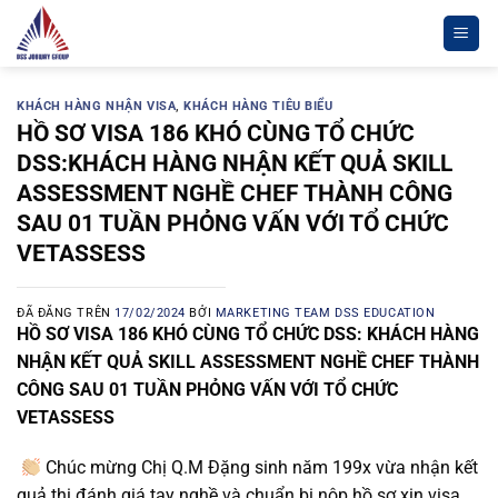
Chuyển
đến
nội
dung
KHÁCH HÀNG NHẬN VISA
,
KHÁCH HÀNG TIÊU BIỂU
HỒ SƠ VISA 186 KHÓ CÙNG TỔ CHỨC
DSS:KHÁCH HÀNG NHẬN KẾT QUẢ SKILL
ASSESSMENT NGHỀ CHEF THÀNH CÔNG
SAU 01 TUẦN PHỎNG VẤN VỚI TỔ CHỨC
VETASSESS
ĐÃ ĐĂNG TRÊN
17/02/2024
BỞI
MARKETING TEAM DSS EDUCATION
HỒ SƠ VISA 186 KHÓ CÙNG TỔ CHỨC DSS: KHÁCH HÀNG
NHẬN KẾT QUẢ SKILL ASSESSMENT NGHỀ CHEF THÀNH
CÔNG SAU 01 TUẦN PHỎNG VẤN VỚI TỔ CHỨC
VETASSESS
Chúc mừng Chị Q.M Đặng sinh năm 199x vừa nhận kết
quả thi đánh giá tay nghề và chuẩn bị nộp hồ sơ xin visa