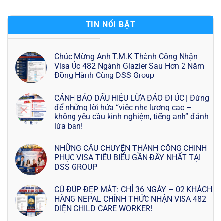
TIN NỔI BẬT
Chúc Mừng Anh T.M.K Thành Công Nhận
Visa Úc 482 Ngành Glazier Sau Hơn 2 Năm
Đồng Hành Cùng DSS Group
CẢNH BÁO DẤU HIỆU LỪA ĐẢO ĐI ÚC | Đừng
để những lời hứa “việc nhẹ lương cao –
không yêu cầu kinh nghiệm, tiếng anh” đánh
lừa bạn!
NHỮNG CÂU CHUYỆN THÀNH CÔNG CHINH
PHỤC VISA TIÊU BIỂU GẦN ĐÂY NHẤT TẠI
DSS GROUP
CÚ ĐÚP ĐẸP MẮT: CHỈ 36 NGÀY – 02 KHÁCH
HÀNG NEPAL CHÍNH THỨC NHẬN VISA 482
DIỆN CHILD CARE WORKER!