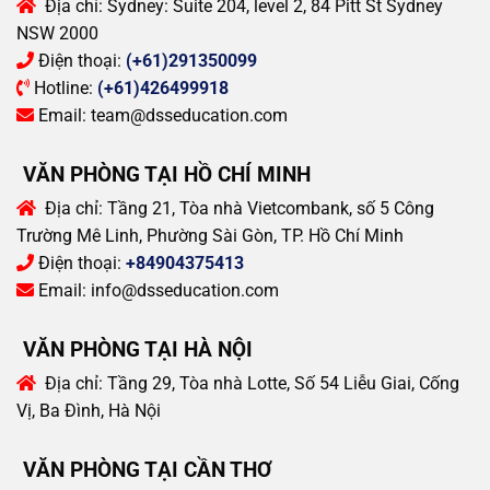
Địa chỉ:
Sydney: Suite 204, level 2, 84 Pitt St Sydney
NSW 2000
Điện thoại:
(+61)291350099
Hotline:
(+61)426499918
Email:
team@dsseducation.com
VĂN PHÒNG TẠI HỒ CHÍ MINH
Địa chỉ:
Tầng 21, Tòa nhà Vietcombank, số 5 Công
Trường Mê Linh, Phường Sài Gòn, TP. Hồ Chí Minh
Điện thoại:
+84904375413
Email:
info@dsseducation.com
VĂN PHÒNG TẠI HÀ NỘI
Địa chỉ:
Tầng 29, Tòa nhà Lotte, Số 54 Liễu Giai, Cống
Vị, Ba Đình, Hà Nội
VĂN PHÒNG TẠI CẦN THƠ