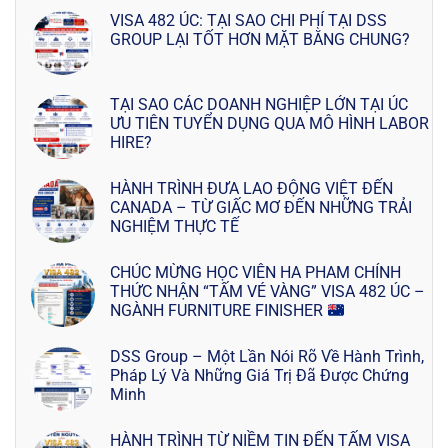
VISA 482 ÚC: TẠI SAO CHI PHÍ TẠI DSS
GROUP LẠI TỐT HƠN MẶT BẰNG CHUNG?
TẠI SAO CÁC DOANH NGHIỆP LỚN TẠI ÚC
ƯU TIÊN TUYỂN DỤNG QUA MÔ HÌNH LABOR
HIRE?
HÀNH TRÌNH ĐƯA LAO ĐỘNG VIỆT ĐẾN
CANADA – TỪ GIẤC MƠ ĐẾN NHỮNG TRẢI
NGHIỆM THỰC TẾ
CHÚC MỪNG HỌC VIÊN HA PHAM CHÍNH
THỨC NHẬN “TẤM VÉ VÀNG” VISA 482 ÚC –
NGÀNH FURNITURE FINISHER
DSS Group – Một Lần Nói Rõ Về Hành Trình,
Pháp Lý Và Những Giá Trị Đã Được Chứng
Minh
HÀNH TRÌNH TỪ NIỀM TIN ĐẾN TẤM VISA