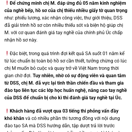
Để chứng minh chị M. đáp ứng đủ 05 năm kinh nghiệm
của nghề bếp, hồ sơ của chị thiếu nhiều giấy tờ quan trọng
như: phiếu lương, xác nhận công việc, thư giới thiệu, DSS
đã giải trình hồ sơ còn nhiều thiếu sót và biện hộ giúp chị
M. với cơ quan đánh giá tay nghề của chính phủ Úc chấp
nhận hồ sơ này.
Đặc biệt, trong quá trình đợi kết quả SA suốt 01 năm kể
từ lúc chuẩn bị toàn bộ hồ sơ cần thiết, tưởng chừng có lúc
chị M muốn bỏ cuộc và quay trở về Việt Nam trong thời
gian chờ đợi.
Tuy nhiên, nhờ có sự động viên và quan tâm
từ DSS, chị M. đã vực lại tinh thần chiến đầu và
tham gia
đào tạo liên tục các lớp học huấn nghệ, nâng cao tay nghề
của DSS để chuẩn bị cho kì thi đánh giá tay nghề tại Úc.
Khách hàng đã vượt qua 03 tiếng thi phỏng vấn đầy
khó khăn
và có nhiều phần thi tương đồng với nội dung
đào tạo SA mà DSS hướng dẫn, tập dượt trả lời trước