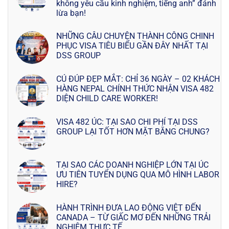
không yêu cầu kinh nghiệm, tiếng anh” đánh
lừa bạn!
NHỮNG CÂU CHUYỆN THÀNH CÔNG CHINH
PHỤC VISA TIÊU BIỂU GẦN ĐÂY NHẤT TẠI
DSS GROUP
CÚ ĐÚP ĐẸP MẮT: CHỈ 36 NGÀY – 02 KHÁCH
HÀNG NEPAL CHÍNH THỨC NHẬN VISA 482
DIỆN CHILD CARE WORKER!
VISA 482 ÚC: TẠI SAO CHI PHÍ TẠI DSS
GROUP LẠI TỐT HƠN MẶT BẰNG CHUNG?
TẠI SAO CÁC DOANH NGHIỆP LỚN TẠI ÚC
ƯU TIÊN TUYỂN DỤNG QUA MÔ HÌNH LABOR
HIRE?
HÀNH TRÌNH ĐƯA LAO ĐỘNG VIỆT ĐẾN
CANADA – TỪ GIẤC MƠ ĐẾN NHỮNG TRẢI
NGHIỆM THỰC TẾ