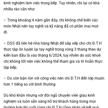
kinh nghiệm làm việc trong bếp. Tuy nhiên, chị lại có khá
nhiều rào cản như:
– Trong khoảng 4 năm gần đây, chị không chế biến các
món Nhật nên tay nghề và kỹ năng đã có phần mai mọt
đi.
– DSS đã liên hệ nhà hàng Nhật để sắp xếp cho chị Đ.T.H
thực tập ôn luyện lại tay nghề trong vòng 3 tháng theo dự
kiến ban đầu là vào tháng 6/2024, tuy nhiên do sức khoẻ
chị không tốt nên việc không thể tham gia và trì hoãn thực
tập bếp.
– Do còn bận rộn với công việc nên chị Đ.T.H đến lớp muộn
hơn 1 tiếng so với bình thường
Dù khó khăn nhưng với đội ngũ chuyên viên giàu kinh
nghiệm và luôn sẵn sàng hỗ trợ khách hàng trong mọi
trường hợp thì cuối cùng chị Đ.T.H cũng nhận về kết quả