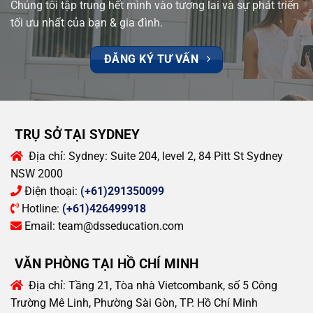
Chúng tôi tập trung hết mình vào tương lai và sự phát triển
tối ưu nhất của bạn & gia đình.
ĐĂNG KÝ TƯ VẤN
TRỤ SỞ TẠI SYDNEY
Địa chỉ:
Sydney: Suite 204, level 2, 84 Pitt St Sydney
NSW 2000
Điện thoại:
(+61)291350099
Hotline:
(+61)426499918
Email:
team@dsseducation.com
VĂN PHÒNG TẠI HỒ CHÍ MINH
Địa chỉ:
Tầng 21, Tòa nhà Vietcombank, số 5 Công
Trường Mê Linh, Phường Sài Gòn, TP. Hồ Chí Minh