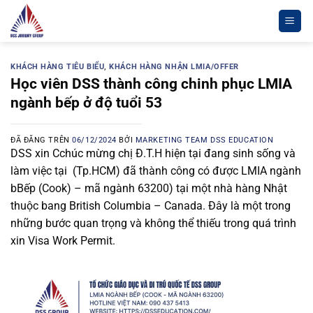
Chuyển
đến
nội
dung
KHÁCH HÀNG TIÊU BIỂU
,
KHÁCH HÀNG NHẬN LMIA/OFFER
Học viên DSS thành công chinh phục LMIA
ngành bếp ở độ tuổi 53
ĐÃ ĐĂNG TRÊN
06/12/2024
BỞI
MARKETING TEAM DSS EDUCATION
DSS xin
C
c
húc mừng chị Đ.T.H
hiện tại đang sinh sống và
làm việc tại
(
Tp.HCM
)
đã thành công có được LMIA ngành
b
B
ếp (
C
ook
)
– mã ngành 63200
)
tại một nhà hàng Nhật
thuộc bang British Columbia – Canada. Đây là một trong
những bước quan trọng và không thể thiếu trong quá trình
xin Visa Work Permit.