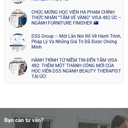
CHÚC MỪNG HỌC VIÊN HA PHAM CHÍNH
THỨC NHẬN “TẤM VÉ VÀNG” VISA 482 ÚC –
NGÀNH FURNITURE FINISHER
DSS Group – Một Lần Nói Rõ Về Hành Trình,
Pháp Lý Và Những Giá Trị Đã Được Chứng
Minh
HÀNH TRÌNH TỪ NIỀM TIN ĐẾN TẤM VISA
482: THÊM MỘT THÀNH CÔNG MỚI CỦA
HỌC VIÊN DSS NGÀNH BEAUTY THERAPIST
TẠI ÚC!
Bạn cần tư vấn?