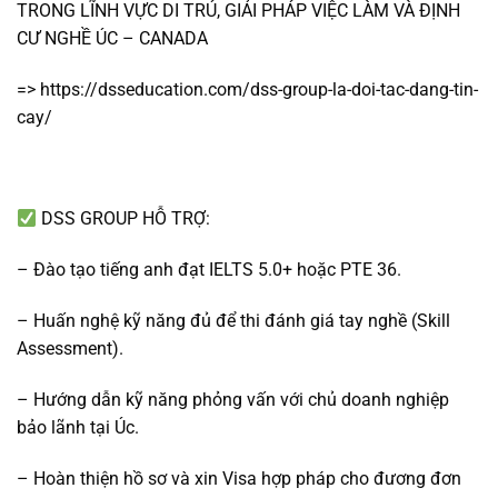
TRONG LĨNH VỰC DI TRÚ, GIẢI PHÁP VIỆC LÀM VÀ ĐỊNH
CƯ NGHỀ ÚC – CANADA
=> https://dsseducation.com/dss-group-la-doi-tac-dang-tin-
cay/
DSS GROUP HỖ TRỢ:
– Đào tạo tiếng anh đạt IELTS 5.0+ hoặc PTE 36.
– Huấn nghệ kỹ năng đủ để thi đánh giá tay nghề (Skill
Assessment).
– Hướng dẫn kỹ năng phỏng vấn với chủ doanh nghiệp
bảo lãnh tại Úc.
– Hoàn thiện hồ sơ và xin Visa hợp pháp cho đương đơn