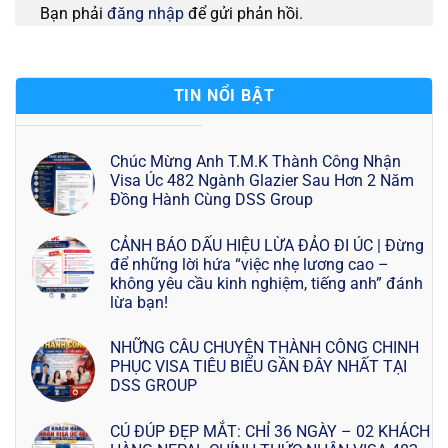
Bạn phải
đăng nhập
để gửi phản hồi.
TIN NỔI BẬT
Chúc Mừng Anh T.M.K Thành Công Nhận
Visa Úc 482 Ngành Glazier Sau Hơn 2 Năm
Đồng Hành Cùng DSS Group
CẢNH BÁO DẤU HIỆU LỪA ĐẢO ĐI ÚC | Đừng
để những lời hứa “việc nhẹ lương cao –
không yêu cầu kinh nghiệm, tiếng anh” đánh
lừa bạn!
NHỮNG CÂU CHUYỆN THÀNH CÔNG CHINH
PHỤC VISA TIÊU BIỂU GẦN ĐÂY NHẤT TẠI
DSS GROUP
CÚ ĐÚP ĐẸP MẮT: CHỈ 36 NGÀY – 02 KHÁCH