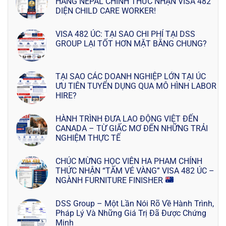
HÀNG NEPAL CHÍNH THỨC NHẬN VISA 482
DIỆN CHILD CARE WORKER!
VISA 482 ÚC: TẠI SAO CHI PHÍ TẠI DSS
GROUP LẠI TỐT HƠN MẶT BẰNG CHUNG?
TẠI SAO CÁC DOANH NGHIỆP LỚN TẠI ÚC
ƯU TIÊN TUYỂN DỤNG QUA MÔ HÌNH LABOR
HIRE?
HÀNH TRÌNH ĐƯA LAO ĐỘNG VIỆT ĐẾN
CANADA – TỪ GIẤC MƠ ĐẾN NHỮNG TRẢI
NGHIỆM THỰC TẾ
CHÚC MỪNG HỌC VIÊN HA PHAM CHÍNH
THỨC NHẬN “TẤM VÉ VÀNG” VISA 482 ÚC –
NGÀNH FURNITURE FINISHER
DSS Group – Một Lần Nói Rõ Về Hành Trình,
Pháp Lý Và Những Giá Trị Đã Được Chứng
Minh