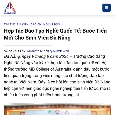
Chuyển
đến
nội
dung
TIN TỨC SỰ KIỆN
,
BÁO CHÍ NÓI VỀ DSS
Hợp Tác Đào Tạo Nghề Quốc Tế: Bước Tiến
Mới Cho Sinh Viên Đà Nẵng
ĐÃ ĐĂNG TRÊN
14/08/2024
BỞI
QUANTRIWEB
Đà Nẵng, ngày 9 tháng 8 năm 2024
– Trường Cao đẳng
Nghề Đà Nẵng vừa ký kết hợp tác đào tạo quốc tế với Hệ
thống trường MD College of Australia, đánh dấu một bước
tiến quan trọng trong việc nâng cao chất lượng đào tạo
nghề tại Việt Nam. Đây là cơ hội lớn cho sinh viên Đà Nẵng
tiếp cận với nền giáo dục nghề nghiệp tiên tiến từ Úc, mở ra
nhiều triển vọng phát triển trong tương lai.