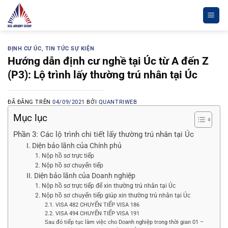
Chuyển
đến
nội
dung
ĐỊNH CƯ ÚC
,
TIN TỨC SỰ KIỆN
Hướng dẫn định cư nghề tại Úc từ A đến Z
(P3): Lộ trình lấy thường trú nhân tại Úc
ĐÃ ĐĂNG TRÊN
04/09/2021
BỞI
QUANTRIWEB
Mục lục
Phần 3: Các lộ trình chi tiết lấy thường trú nhân tại Úc
I. Diện bảo lãnh của Chính phủ
1. Nộp hồ sơ trực tiếp
2. Nộp hồ sơ chuyển tiếp
II. Diện bảo lãnh của Doanh nghiệp
1. Nộp hồ sơ trực tiếp để xin thường trú nhân tại Úc
2. Nộp hồ sơ chuyển tiếp giúp xin thường trú nhân tại Úc
2.1. VISA 482 CHUYỂN TIẾP VISA 186
2.2. VISA 494 CHUYỂN TIẾP VISA 191
Sau đó tiếp tục làm việc cho Doanh nghiệp trong thời gian 01 –