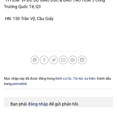
TPHCM: VPĐD BỘ GIÁO DỤC & ĐÀO TẠO HCM 3 Công
Trường Quốc Tế, Q3
HN: 150 Trần Vỹ, Cầu Giấy
Mục nhập này đã được đăng trong
Định cư Úc
,
Tin tức sự kiện
. Đánh dấu
trang
permalink
.
Bạn phải
đăng nhập
để gửi phản hồi.