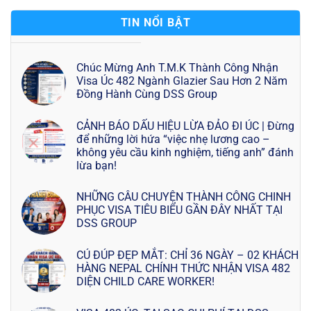
TIN NỔI BẬT
Chúc Mừng Anh T.M.K Thành Công Nhận
Visa Úc 482 Ngành Glazier Sau Hơn 2 Năm
Đồng Hành Cùng DSS Group
CẢNH BÁO DẤU HIỆU LỪA ĐẢO ĐI ÚC | Đừng
để những lời hứa “việc nhẹ lương cao –
không yêu cầu kinh nghiệm, tiếng anh” đánh
lừa bạn!
NHỮNG CÂU CHUYỆN THÀNH CÔNG CHINH
PHỤC VISA TIÊU BIỂU GẦN ĐÂY NHẤT TẠI
DSS GROUP
CÚ ĐÚP ĐẸP MẮT: CHỈ 36 NGÀY – 02 KHÁCH
HÀNG NEPAL CHÍNH THỨC NHẬN VISA 482
DIỆN CHILD CARE WORKER!