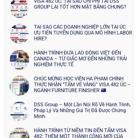
VISA 482 ÚC: TẠI SAO CHI PHÍ TẠI DSS
GROUP LẠI TỐT HƠN MẶT BẰNG CHUNG?
TẠI SAO CÁC DOANH NGHIỆP LỚN TẠI ÚC
ƯU TIÊN TUYỂN DỤNG QUA MÔ HÌNH LABOR
HIRE?
HÀNH TRÌNH ĐƯA LAO ĐỘNG VIỆT ĐẾN
CANADA – TỪ GIẤC MƠ ĐẾN NHỮNG TRẢI
NGHIỆM THỰC TẾ
CHÚC MỪNG HỌC VIÊN HA PHAM CHÍNH
THỨC NHẬN “TẤM VÉ VÀNG” VISA 482 ÚC –
NGÀNH FURNITURE FINISHER
DSS Group – Một Lần Nói Rõ Về Hành Trình,
Pháp Lý Và Những Giá Trị Đã Được Chứng
Minh
HÀNH TRÌNH TỪ NIỀM TIN ĐẾN TẤM VISA
482: THÊM MỘT THÀNH CÔNG MỚI CỦA