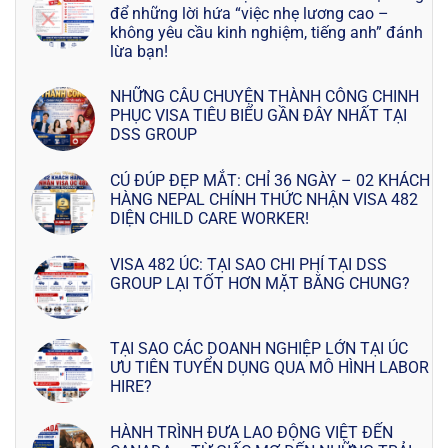
để những lời hứa “việc nhẹ lương cao –
không yêu cầu kinh nghiệm, tiếng anh” đánh
lừa bạn!
NHỮNG CÂU CHUYỆN THÀNH CÔNG CHINH
PHỤC VISA TIÊU BIỂU GẦN ĐÂY NHẤT TẠI
DSS GROUP
CÚ ĐÚP ĐẸP MẮT: CHỈ 36 NGÀY – 02 KHÁCH
HÀNG NEPAL CHÍNH THỨC NHẬN VISA 482
DIỆN CHILD CARE WORKER!
VISA 482 ÚC: TẠI SAO CHI PHÍ TẠI DSS
GROUP LẠI TỐT HƠN MẶT BẰNG CHUNG?
TẠI SAO CÁC DOANH NGHIỆP LỚN TẠI ÚC
ƯU TIÊN TUYỂN DỤNG QUA MÔ HÌNH LABOR
HIRE?
HÀNH TRÌNH ĐƯA LAO ĐỘNG VIỆT ĐẾN