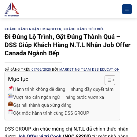
Chuyển
đến
nội
dung
KHÁCH HÀNG NHẬN LMIA/OFFER
,
KHÁCH HÀNG TIÊU BIỂU
Đi Đúng Lộ Trình, Gặt Đúng Thành Quả –
DSS Giúp Khách Hàng N.T.L Nhận Job Offer
Canada Ngành Bếp
ĐÃ ĐĂNG TRÊN
07/06/2025
BỞI
MARKETING TEAM DSS EDUCATION
Mục lục
Hành trình không dễ dàng – nhưng đầy quyết tâm
Vượt rào cản ngôn ngữ – nâng bước vươn xa
Gặt hái thành quả xứng đáng
Cột mốc hành trình cùng DSS GROUP
DSS GROUP xin chúc mừng chị
N.T.L
đã chính thức nhận
được
Job Offer vị trí Cook
(NOC 63200)
từ một nhà hàng