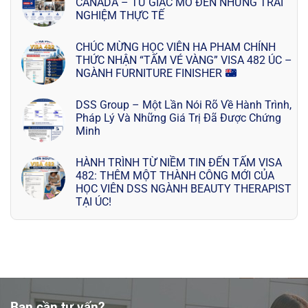
CANADA – TỪ GIẤC MƠ ĐẾN NHỮNG TRẢI
NGHIỆM THỰC TẾ
CHÚC MỪNG HỌC VIÊN HA PHAM CHÍNH
THỨC NHẬN “TẤM VÉ VÀNG” VISA 482 ÚC –
NGÀNH FURNITURE FINISHER
DSS Group – Một Lần Nói Rõ Về Hành Trình,
Pháp Lý Và Những Giá Trị Đã Được Chứng
Minh
HÀNH TRÌNH TỪ NIỀM TIN ĐẾN TẤM VISA
482: THÊM MỘT THÀNH CÔNG MỚI CỦA
HỌC VIÊN DSS NGÀNH BEAUTY THERAPIST
TẠI ÚC!
Bạn cần tư vấn?