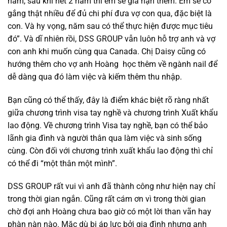
năm, sau khi hết 2 năm thì em sẽ gia hạn thêm. Em sẽ cố
gắng thật nhiều để đủ chi phí đưa vợ con qua, đặc biệt là
con. Và hy vọng, năm sau có thể thực hiện được mục tiêu
đó”. Và dĩ nhiên rồi, DSS GROUP vẫn luôn hỗ trợ anh và vợ
con anh khi muốn cùng qua Canada. Chị Daisy cũng có
hướng thêm cho vợ anh Hoàng học thêm về ngành nail để
dễ dàng qua đó làm việc và kiếm thêm thu nhập.
Bạn cũng có thể thấy, đây là điểm khác biệt rõ ràng nhất
giữa chương trình visa tay nghề và chương trình Xuất khẩu
lao động. Về chương trình Visa tay nghề, bạn có thể bảo
lãnh gia đình và người thân qua làm việc và sinh sống
cùng. Còn đối với chương trình xuất khẩu lao động thì chỉ
có thể đi “một thân một mình”.
DSS GROUP rất vui vì anh đã thành công như hiện nay chỉ
trong thời gian ngắn. Cũng rất cám ơn vì trong thời gian
chờ đợi anh Hoàng chưa bao giờ có một lời than vãn hay
phàn nàn nào. Mặc dù bị áp lực bởi gia đình nhưng anh