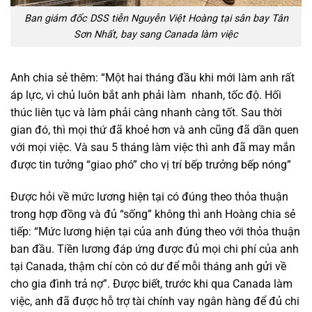
Ban giám đốc DSS tiễn Nguyễn Việt Hoàng tại sân bay Tân
Sơn Nhất, bay sang Canada làm việc
Anh chia sẻ thêm: “Một hai tháng đầu khi mới làm anh rất
áp lực, vì chủ luôn bắt anh phải làm nhanh, tốc độ. Hối
thúc liên tục và làm phải càng nhanh càng tốt. Sau thời
gian đó, thì mọi thứ đã khoẻ hơn và anh cũng đã dần quen
với mọi việc. Và sau 5 tháng làm việc thì anh đã may mắn
được tin tưởng “giao phó” cho vị trí bếp trưởng bếp nóng”
Được hỏi về mức lương hiện tại có đúng theo thỏa thuận
trong hợp đồng và đủ “sống” không thì anh Hoàng chia sẻ
tiếp: “Mức lương hiện tại của anh đúng theo với thỏa thuận
ban đầu. Tiền lương đáp ứng được đủ mọi chi phí của anh
tại Canada, thậm chí còn có dư để mỗi tháng anh gửi về
cho gia đình trả nợ”. Được biết, trước khi qua Canada làm
việc, anh đã được hỗ trợ tài chính vay ngân hàng để đủ chi