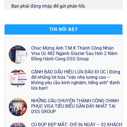
Bạn phải
đăng nhập
để gửi phản hồi.
TIN NỔI BẬT
Chúc Mừng Anh T.M.K Thành Công Nhận
Visa Úc 482 Ngành Glazier Sau Hơn 2 Năm
Đồng Hành Cùng DSS Group
CẢNH BÁO DẤU HIỆU LỪA ĐẢO ĐI ÚC | Đừng
để những lời hứa “việc nhẹ lương cao –
không yêu cầu kinh nghiệm, tiếng anh” đánh
lừa bạn!
NHỮNG CÂU CHUYỆN THÀNH CÔNG CHINH
PHỤC VISA TIÊU BIỂU GẦN ĐÂY NHẤT TẠI
DSS GROUP
CÚ ĐÚP ĐẸP MẮT: CHỈ 36 NGÀY – 02 KHÁCH