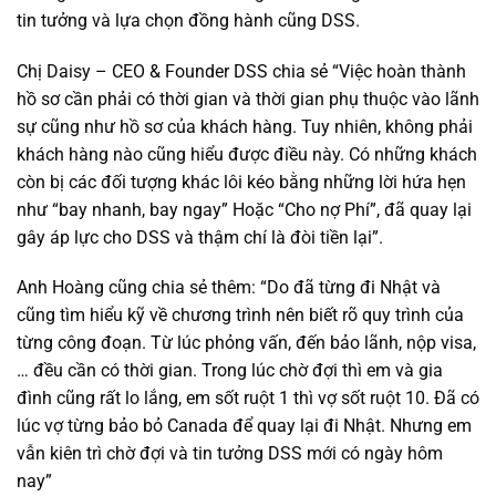
tin tưởng và lựa chọn đồng hành cũng DSS.
Chị Daisy – CEO & Founder DSS chia sẻ “Việc hoàn thành
hồ sơ cần phải có thời gian và thời gian phụ thuộc vào lãnh
sự cũng như hồ sơ của khách hàng. Tuy nhiên, không phải
khách hàng nào cũng hiểu được điều này. Có những khách
còn bị các đối tượng khác lôi kéo bằng những lời hứa hẹn
như “bay nhanh, bay ngay” Hoặc “Cho nợ Phí”, đã quay lại
gây áp lực cho DSS và thậm chí là đòi tiền lại”.
Anh Hoàng cũng chia sẻ thêm: “Do đã từng đi Nhật và
cũng tìm hiểu kỹ về chương trình nên biết rõ quy trình của
từng công đoạn. Từ lúc phỏng vấn, đến bảo lãnh, nộp visa,
… đều cần có thời gian. Trong lúc chờ đợi thì em và gia
đình cũng rất lo lắng, em sốt ruột 1 thì vợ sốt ruột 10. Đã có
lúc vợ từng bảo bỏ Canada để quay lại đi Nhật. Nhưng em
vẫn kiên trì chờ đợi và tin tưởng DSS mới có ngày hôm
nay”