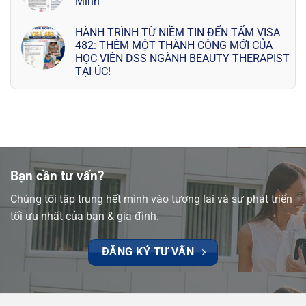
Minh
HÀNH TRÌNH TỪ NIỀM TIN ĐẾN TẤM VISA
482: THÊM MỘT THÀNH CÔNG MỚI CỦA
HỌC VIÊN DSS NGÀNH BEAUTY THERAPIST
TẠI ÚC!
Bạn cần tư vấn?
Chúng tôi tập trung hết mình vào tương lai và sự phát triển
tối ưu nhất của bạn & gia đình.
ĐĂNG KÝ TƯ VẤN