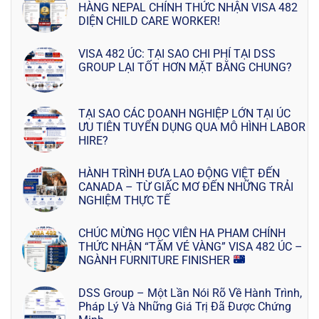
HÀNG NEPAL CHÍNH THỨC NHẬN VISA 482
DIỆN CHILD CARE WORKER!
VISA 482 ÚC: TẠI SAO CHI PHÍ TẠI DSS
GROUP LẠI TỐT HƠN MẶT BẰNG CHUNG?
TẠI SAO CÁC DOANH NGHIỆP LỚN TẠI ÚC
ƯU TIÊN TUYỂN DỤNG QUA MÔ HÌNH LABOR
HIRE?
HÀNH TRÌNH ĐƯA LAO ĐỘNG VIỆT ĐẾN
CANADA – TỪ GIẤC MƠ ĐẾN NHỮNG TRẢI
NGHIỆM THỰC TẾ
CHÚC MỪNG HỌC VIÊN HA PHAM CHÍNH
THỨC NHẬN “TẤM VÉ VÀNG” VISA 482 ÚC –
NGÀNH FURNITURE FINISHER
DSS Group – Một Lần Nói Rõ Về Hành Trình,
Pháp Lý Và Những Giá Trị Đã Được Chứng