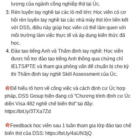
lượng của ngành công nghiệp thịt tại Úc.
Rèn luyện tay nghề tại các lò mổ lớn: Học viên có cơ
hội rèn luyện tay nghề tại các nhà máy thịt lớn liên kết
với DSS, điều này giúp học viên có thể làm quen với
môi trường làm việc thực tế và áp dụng kiến thức đã
học.
Đào tạo tiếng Anh và Thẩm định tay nghề: Học viên
được hỗ trợ đào tạo tiếng Anh thông qua chứng chỉ
IELTS/PTE và tham gia phỏng vấn để chuẩn bị cho kỳ
thi Thẩm định tay nghề Skill Assessment của Úc.
Để hiểu rõ hơn về công việc và cách định cư Úc hợp
pháp, DSS Group hiện đang có “Chương trình định cư Úc
diện Visa 482 nghề chế biến thịt” tại đây:
https://bit.ly/3TXa7Zd
Feedback học viên sau 1 tuần tham gia lớp đào tạo chế
biến thịt của DSS:
https://bit.ly/4aUN3jQ