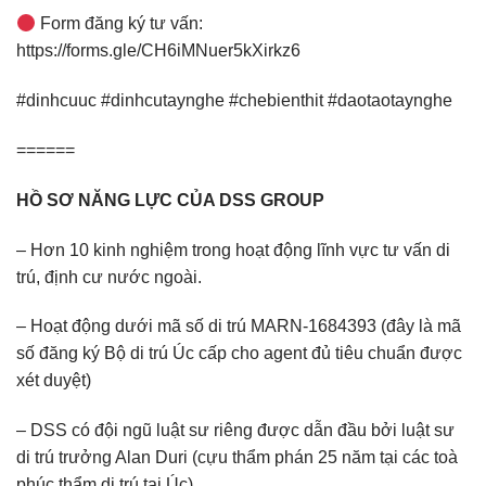
Form đăng ký tư vấn:
https://forms.gle/CH6iMNuer5kXirkz6
#dinhcuuc #dinhcutaynghe #chebienthit #daotaotaynghe
======
HỒ SƠ NĂNG LỰC CỦA DSS GROUP
– Hơn 10 kinh nghiệm trong hoạt động lĩnh vực tư vấn di
trú, định cư nước ngoài.
– Hoạt động dưới mã số di trú MARN-1684393 (đây là mã
số đăng ký Bộ di trú Úc cấp cho agent đủ tiêu chuẩn được
xét duyệt)
– DSS có đội ngũ luật sư riêng được dẫn đầu bởi luật sư
di trú trưởng Alan Duri (cựu thẩm phán 25 năm tại các toà
phúc thẩm di trú tại Úc)