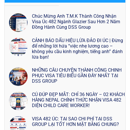
Chúc Mừng Anh T.M.K Thành Công Nhận
Visa Úc 482 Ngành Glazier Sau Hơn 2 Năm
Đồng Hành Cùng DSS Group
CẢNH BÁO DẤU HIỆU LỪA ĐẢO ĐI ÚC | Đừng
để những lời hứa “việc nhẹ lương cao –
không yêu cầu kinh nghiệm, tiếng anh” đánh
lừa bạn!
NHỮNG CÂU CHUYỆN THÀNH CÔNG CHINH
PHỤC VISA TIÊU BIỂU GẦN ĐÂY NHẤT TẠI
DSS GROUP
CÚ ĐÚP ĐẸP MẮT: CHỈ 36 NGÀY – 02 KHÁCH
HÀNG NEPAL CHÍNH THỨC NHẬN VISA 482
DIỆN CHILD CARE WORKER!
VISA 482 ÚC: TẠI SAO CHI PHÍ TẠI DSS
GROUP LẠI TỐT HƠN MẶT BẰNG CHUNG?