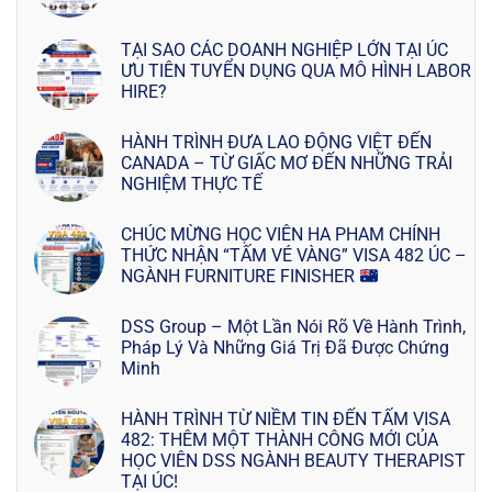
TẠI SAO CÁC DOANH NGHIỆP LỚN TẠI ÚC
ƯU TIÊN TUYỂN DỤNG QUA MÔ HÌNH LABOR
HIRE?
HÀNH TRÌNH ĐƯA LAO ĐỘNG VIỆT ĐẾN
CANADA – TỪ GIẤC MƠ ĐẾN NHỮNG TRẢI
NGHIỆM THỰC TẾ
CHÚC MỪNG HỌC VIÊN HA PHAM CHÍNH
THỨC NHẬN “TẤM VÉ VÀNG” VISA 482 ÚC –
NGÀNH FURNITURE FINISHER
DSS Group – Một Lần Nói Rõ Về Hành Trình,
Pháp Lý Và Những Giá Trị Đã Được Chứng
Minh
HÀNH TRÌNH TỪ NIỀM TIN ĐẾN TẤM VISA
482: THÊM MỘT THÀNH CÔNG MỚI CỦA
HỌC VIÊN DSS NGÀNH BEAUTY THERAPIST
TẠI ÚC!