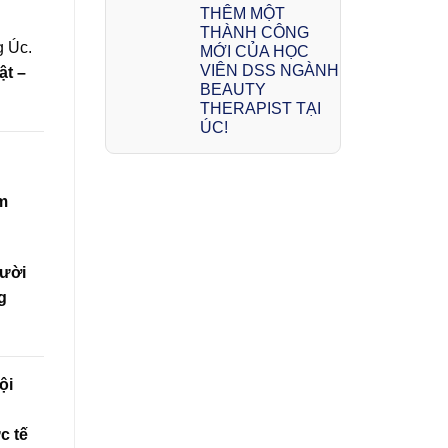
THÊM MỘT
h
THÀNH CÔNG
g Úc.
MỚI CỦA HỌC
VIÊN DSS NGÀNH
ật –
BEAUTY
THERAPIST TẠI
ÚC!
m
gười
g
ội
c tế