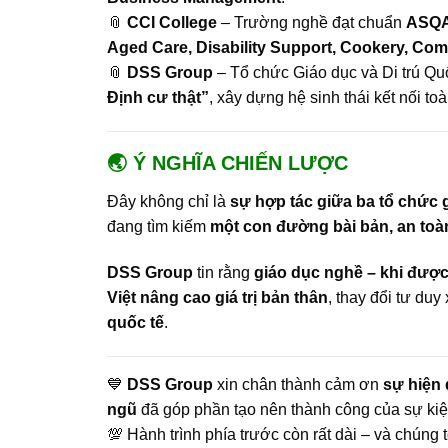
📎
CCI College
– Trường nghề đạt chuẩn
ASQ
Aged Care, Disability Support, Cookery, Co
📎
DSS Group
– Tổ chức Giáo dục và Di trú Quố
Định cư thật”
, xây dựng hệ sinh thái kết nối to
🌏 Ý NGHĨA CHIẾN LƯỢC
Đây không chỉ là
sự hợp tác giữa ba tổ chức 
đang tìm kiếm
một con đường bài bản, an toà
DSS Group
tin rằng
giáo dục nghề – khi được
Việt nâng cao giá trị bản thân
, thay đổi tư duy
quốc tế
.
💙
DSS Group
xin chân thành cảm ơn
sự hiện 
ngũ
đã góp phần tạo nên thành công của sự kiệ
💯 Hành trình phía trước còn rất dài – và chúng 