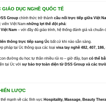
 GIÁO DỤC NGHỀ QUỐC TẾ
DSS Group
chính thức trở thành
cầu nối trực tiếp giữa Việt N
c viên Việt Nam
những lợi thế đột phá
:
 Việt Nam
– với đầy đủ giáo trình, hệ thống đánh giá và chuẩn 
iên thông trực tiếp sang Úc
bất cứ khi nào sẵn sàng.
ợp pháp tại Úc thông qua các loại
visa tay nghề 482, 407, 186,
con đường du học tự thân nhiều rủi ro – giờ đây, bạn
có thể bắ
iện tại Úc với
sự bảo trợ toàn diện từ DSS Group và các trư
CHIẾN LƯỢC
i thế mạnh về các lĩnh vực
Hospitality, Massage, Beauty Ther