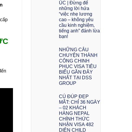
ÚC | Đừng để
ận
những lời hứa
“việc nhẹ lương
cao – không yêu
 cấp
cầu kinh nghiệm,
tiếng anh” đánh lừa
bạn!
ỨC
NHỮNG CÂU
CHUYỆN THÀNH
CÔNG CHINH
PHỤC VISA TIÊU
đến
BIỂU GẦN ĐÂY
NHẤT TẠI DSS
GROUP
CÚ ĐÚP ĐẸP
MẮT: CHỈ 36 NGÀY
– 02 KHÁCH
HÀNG NEPAL
CHÍNH THỨC
NHẬN VISA 482
DIỆN CHILD