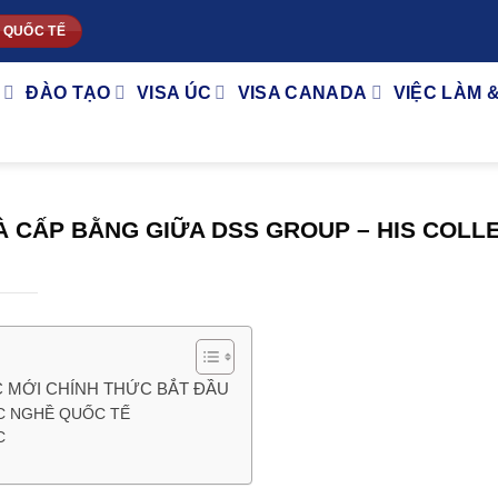
 QUỐC TẾ
ĐÀO TẠO
VISA ÚC
VISA CANADA
VIỆC LÀM 
À CẤP BẰNG GIỮA DSS GROUP – HIS COLL
ÁC MỚI CHÍNH THỨC BẮT ĐẦU
C NGHỀ QUỐC TẾ
C