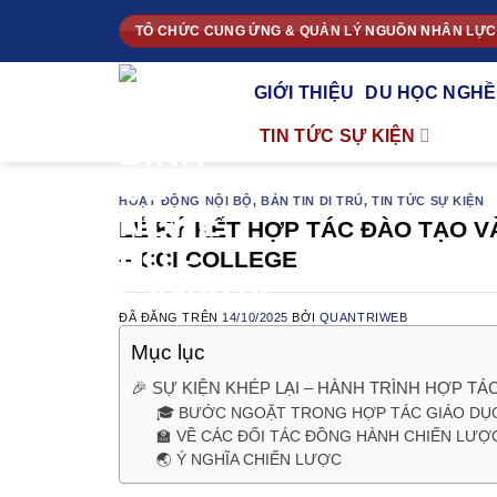
Chuyển
TỔ CHỨC CUNG ỨNG & QUẢN LÝ NGUỒN NHÂN LỰC
đến
nội
GIỚI THIỆU
DU HỌC NGHỀ
dung
TIN TỨC SỰ KIỆN
HOẠT ĐỘNG NỘI BỘ
,
BẢN TIN DI TRÚ
,
TIN TỨC SỰ KIỆN
LỄ KÝ KẾT HỢP TÁC ĐÀO TẠO V
– CCI COLLEGE
ĐÃ ĐĂNG TRÊN
14/10/2025
BỞI
QUANTRIWEB
Mục lục
🎉 SỰ KIỆN KHÉP LẠI – HÀNH TRÌNH HỢP T
🎓 BƯỚC NGOẶT TRONG HỢP TÁC GIÁO DỤ
🏫 VỀ CÁC ĐỐI TÁC ĐỒNG HÀNH CHIẾN LƯỢ
🌏 Ý NGHĨA CHIẾN LƯỢC