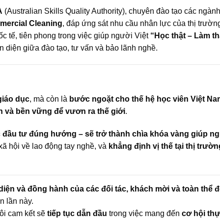
A
(Australian Skills Quality Authority), chuyên đào tạo các ngàn
mmercial Cleaning
, đáp ứng sát nhu cầu nhân lực của thị trườn
c tế, tiên phong trong việc giúp người Việt
“Học thật – Làm th
àn diện giữa đào tạo, tư vấn và bảo lãnh nghề.
giáo dục
, mà còn là
bước ngoặt cho thế hệ học viên Việt Na
n và bền vững để vươn ra thế giới
.
 đầu tư đúng hướng – sẽ trở thành chìa khóa vàng giúp n
 xã hội về lao động tay nghề, và
khẳng định vị thế tại thị trườn
diện và đồng hành của các đối tác, khách mời và toàn thể đ
n lần này.
tôi cam kết sẽ
tiếp tục dẫn đầu
trong việc mang đến
cơ hội thự