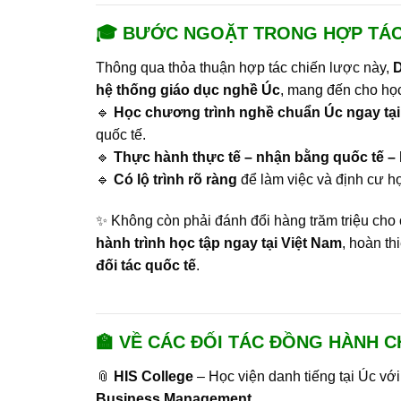
🎓 BƯỚC NGOẶT TRONG HỢP TÁC
Thông qua thỏa thuận hợp tác chiến lược này,
hệ thống giáo dục nghề Úc
, mang đến cho họ
🔹
Học chương trình nghề chuẩn Úc ngay tại
quốc tế.
🔹
Thực hành thực tế – nhận bằng quốc tế – l
🔹
Có lộ trình rõ ràng
để làm việc và định cư h
✨ Không còn phải đánh đổi hàng trăm triệu cho 
hành trình học tập ngay tại Việt Nam
, hoàn th
đối tác quốc tế
.
🏫 VỀ CÁC ĐỐI TÁC ĐỒNG HÀNH 
📎
HIS College
– Học viện danh tiếng tại Úc vớ
Business Management
.