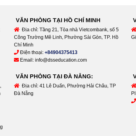
VĂN PHÒNG TẠI HỒ CHÍ MINH
Địa chỉ:
Tầng 21, Tòa nhà Vietcombank, số 5
Công Trường Mê Linh, Phường Sài Gòn, TP. Hồ
Gi
Chí Minh
Điện thoại:
+84904375413
Email:
info@dsseducation.com
VĂN PHÒNG TẠI ĐÀ NẴNG:
,
Địa chỉ:
41 Lê Duẩn, Phường Hải Châu, TP
n
Đà Nẵng
Pl
ng