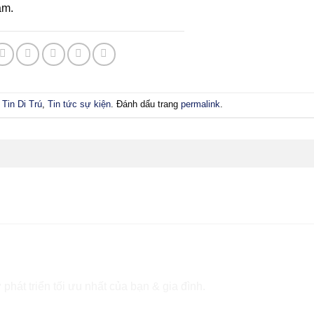
am.
Tin Di Trú
,
Tin tức sự kiện
. Đánh dấu trang
permalink
.
 phát triển tối ưu nhất của bạn & gia đình.