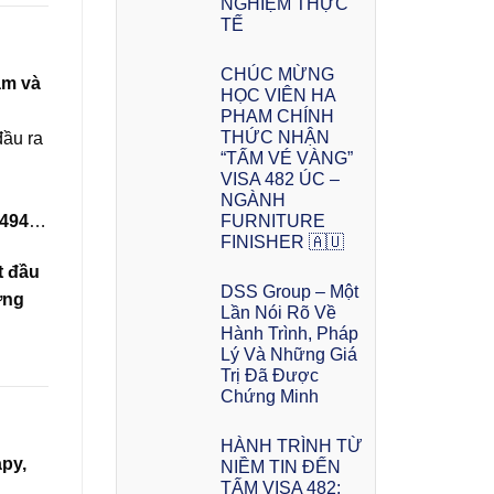
NGHIỆM THỰC
TẾ
CHÚC MỪNG
am và
HỌC VIÊN HA
PHAM CHÍNH
THỨC NHẬN
đầu ra
“TẤM VÉ VÀNG”
VISA 482 ÚC –
NGÀNH
FURNITURE
 494
…
FINISHER 🇦🇺
t đầu
DSS Group – Một
ờng
Lần Nói Rõ Về
Hành Trình, Pháp
Lý Và Những Giá
Trị Đã Được
Chứng Minh
HÀNH TRÌNH TỪ
apy,
NIỀM TIN ĐẾN
TẤM VISA 482: