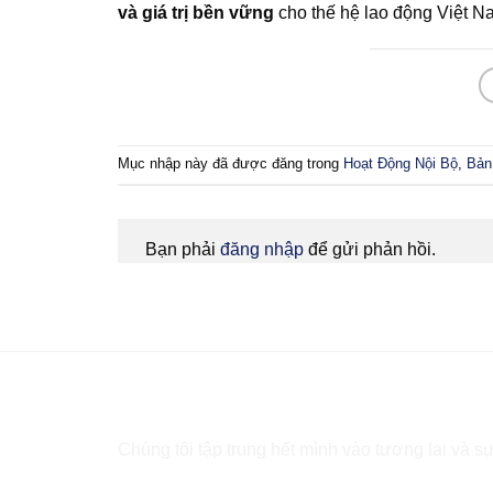
và giá trị bền vững
cho thế hệ lao động Việt N
Mục nhập này đã được đăng trong
Hoạt Động Nội Bộ
,
Bản 
Bạn phải
đăng nhập
để gửi phản hồi.
Bạn cần tư vấn?
Chúng tôi tập trung hết mình vào tương lai và sự