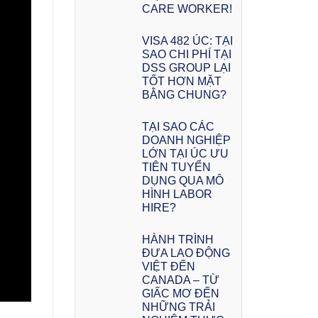
CARE WORKER!
VISA 482 ÚC: TẠI
SAO CHI PHÍ TẠI
DSS GROUP LẠI
TỐT HƠN MẶT
BẰNG CHUNG?
TẠI SAO CÁC
DOANH NGHIỆP
LỚN TẠI ÚC ƯU
TIÊN TUYỂN
DỤNG QUA MÔ
HÌNH LABOR
HIRE?
HÀNH TRÌNH
ĐƯA LAO ĐỘNG
VIỆT ĐẾN
CANADA – TỪ
GIẤC MƠ ĐẾN
NHỮNG TRẢI