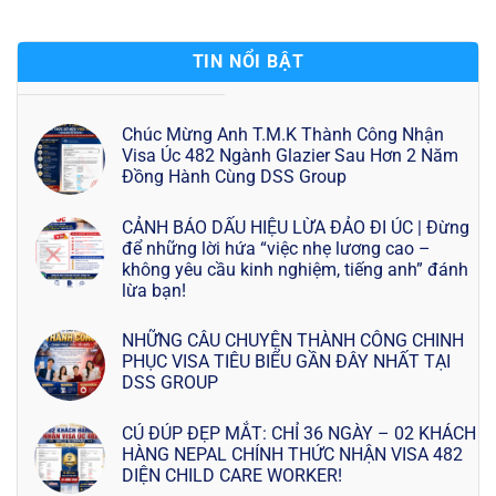
TIN NỔI BẬT
Chúc Mừng Anh T.M.K Thành Công Nhận
Visa Úc 482 Ngành Glazier Sau Hơn 2 Năm
Đồng Hành Cùng DSS Group
CẢNH BÁO DẤU HIỆU LỪA ĐẢO ĐI ÚC | Đừng
để những lời hứa “việc nhẹ lương cao –
không yêu cầu kinh nghiệm, tiếng anh” đánh
lừa bạn!
NHỮNG CÂU CHUYỆN THÀNH CÔNG CHINH
PHỤC VISA TIÊU BIỂU GẦN ĐÂY NHẤT TẠI
DSS GROUP
CÚ ĐÚP ĐẸP MẮT: CHỈ 36 NGÀY – 02 KHÁCH
HÀNG NEPAL CHÍNH THỨC NHẬN VISA 482
DIỆN CHILD CARE WORKER!