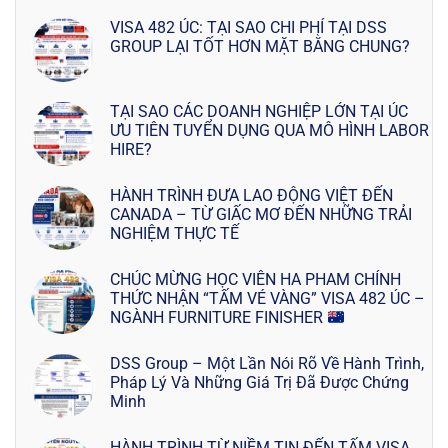
VISA 482 ÚC: TẠI SAO CHI PHÍ TẠI DSS
GROUP LẠI TỐT HƠN MẶT BẰNG CHUNG?
TẠI SAO CÁC DOANH NGHIỆP LỚN TẠI ÚC
ƯU TIÊN TUYỂN DỤNG QUA MÔ HÌNH LABOR
HIRE?
HÀNH TRÌNH ĐƯA LAO ĐỘNG VIỆT ĐẾN
CANADA – TỪ GIẤC MƠ ĐẾN NHỮNG TRẢI
NGHIỆM THỰC TẾ
CHÚC MỪNG HỌC VIÊN HA PHAM CHÍNH
THỨC NHẬN “TẤM VÉ VÀNG” VISA 482 ÚC –
NGÀNH FURNITURE FINISHER
DSS Group – Một Lần Nói Rõ Về Hành Trình,
Pháp Lý Và Những Giá Trị Đã Được Chứng
Minh
HÀNH TRÌNH TỪ NIỀM TIN ĐẾN TẤM VISA