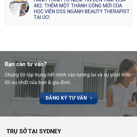
482: THÊM MỘT THÀNH CÔNG MỚI CỦA
HỌC VIÊN DSS NGÀNH BEAUTY THERAPIST
TẠI ÚC!
Bạn cần tư vấn?
Chúng tôi tập trung hết mình vào tương lai và sự phát triển
tối ưu nhất của bạn & gia đình.
ĐĂNG KÝ TƯ VẤN
TRỤ SỞ TẠI SYDNEY