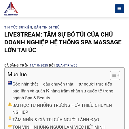
Chuyển
đến
nội
dung
TIN TỨC SỰ KIỆN
,
BẢN TIN DI TRÚ
LIVESTREAM: TÂM SỰ BỎ TÚI CỦA CHỦ
DOANH NGHIỆP HỆ THỐNG SPA MASSAGE
LỚN TẠI ÚC
ĐÃ ĐĂNG TRÊN
11/10/2025
BỞI
QUANTRIWEB
Mục lục
Góc nhìn thật – câu chuyện thật – từ người trực tiếp
bảo lãnh và quản lý hàng trăm nhân sự quốc tế trong
ngành Spa & Beauty
BÀI HỌC TỪ NHỮNG TRƯỜNG HỢP THIẾU CHUYÊN
NGHIỆP
TẦM NHÌN & GIÁ TRỊ CỦA NGƯỜI LÃNH ĐẠO
TÔN VINH NHỮNG NGƯỜI LÀM VIỆC HẾT MÌNH