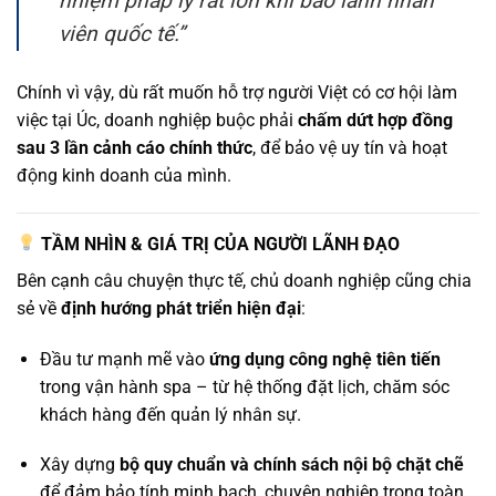
nhiệm pháp lý rất lớn khi bảo lãnh nhân
viên quốc tế.”
Chính vì vậy, dù rất muốn hỗ trợ người Việt có cơ hội làm
việc tại Úc, doanh nghiệp buộc phải
chấm dứt hợp đồng
sau 3 lần cảnh cáo chính thức
, để bảo vệ uy tín và hoạt
động kinh doanh của mình.
TẦM NHÌN & GIÁ TRỊ CỦA NGƯỜI LÃNH ĐẠO
Bên cạnh câu chuyện thực tế, chủ doanh nghiệp cũng chia
sẻ về
định hướng phát triển hiện đại
:
Đầu tư mạnh mẽ vào
ứng dụng công nghệ tiên tiến
trong vận hành spa – từ hệ thống đặt lịch, chăm sóc
khách hàng đến quản lý nhân sự.
Xây dựng
bộ quy chuẩn và chính sách nội bộ chặt chẽ
để đảm bảo tính minh bạch, chuyên nghiệp trong toàn