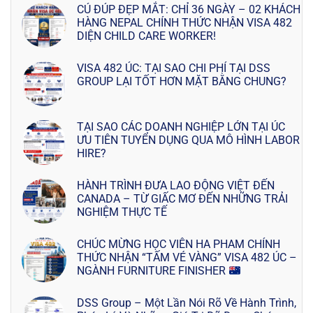
CÚ ĐÚP ĐẸP MẮT: CHỈ 36 NGÀY – 02 KHÁCH
HÀNG NEPAL CHÍNH THỨC NHẬN VISA 482
DIỆN CHILD CARE WORKER!
VISA 482 ÚC: TẠI SAO CHI PHÍ TẠI DSS
GROUP LẠI TỐT HƠN MẶT BẰNG CHUNG?
TẠI SAO CÁC DOANH NGHIỆP LỚN TẠI ÚC
ƯU TIÊN TUYỂN DỤNG QUA MÔ HÌNH LABOR
HIRE?
HÀNH TRÌNH ĐƯA LAO ĐỘNG VIỆT ĐẾN
CANADA – TỪ GIẤC MƠ ĐẾN NHỮNG TRẢI
NGHIỆM THỰC TẾ
CHÚC MỪNG HỌC VIÊN HA PHAM CHÍNH
THỨC NHẬN “TẤM VÉ VÀNG” VISA 482 ÚC –
NGÀNH FURNITURE FINISHER
DSS Group – Một Lần Nói Rõ Về Hành Trình,