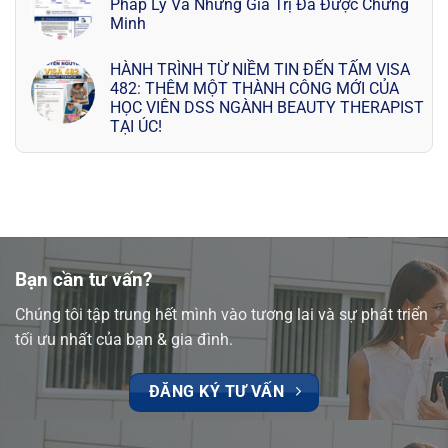
Pháp Lý Và Những Giá Trị Đã Được Chứng
Minh
HÀNH TRÌNH TỪ NIỀM TIN ĐẾN TẤM VISA
482: THÊM MỘT THÀNH CÔNG MỚI CỦA
HỌC VIÊN DSS NGÀNH BEAUTY THERAPIST
TẠI ÚC!
Bạn cần tư vấn?
Chúng tôi tập trung hết mình vào tương lai và sự phát triển
tối ưu nhất của bạn & gia đình.
ĐĂNG KÝ TƯ VẤN