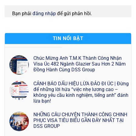
Bạn phải
đăng nhập
để gửi phản hồi.
TIN NỔI BẬT
Chúc Mừng Anh T.M.K Thành Công Nhận
Visa Úc 482 Ngành Glazier Sau Hơn 2 Năm
Đồng Hành Cùng DSS Group
CẢNH BÁO DẤU HIỆU LỪA ĐẢO ĐI ÚC | Đừng
để những lời hứa “việc nhẹ lương cao –
không yêu cầu kinh nghiệm, tiếng anh” đánh
lừa bạn!
NHỮNG CÂU CHUYỆN THÀNH CÔNG CHINH
PHỤC VISA TIÊU BIỂU GẦN ĐÂY NHẤT TẠI
DSS GROUP