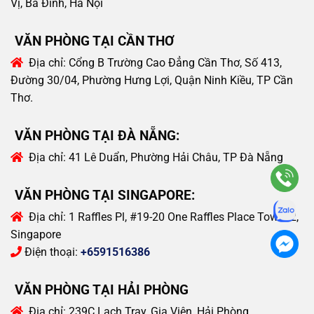
Vị, Ba Đình, Hà Nội
VĂN PHÒNG TẠI CẦN THƠ
Địa chỉ:
Cổng B Trường Cao Đẳng Cần Thơ, Số 413,
Đường 30/04, Phường Hưng Lợi, Quận Ninh Kiều, TP Cần
Thơ.
VĂN PHÒNG TẠI ĐÀ NẴNG:
Địa chỉ:
41 Lê Duẩn, Phường Hải Châu, TP Đà Nẵng
VĂN PHÒNG TẠI SINGAPORE:
Địa chỉ:
1 Raffles Pl, #19-20 One Raffles Place Tower 2,
Singapore
Điện thoại:
+6591516386
VĂN PHÒNG TẠI HẢI PHÒNG
Địa chỉ:
239C Lạch Tray, Gia Viên, Hải Phòng