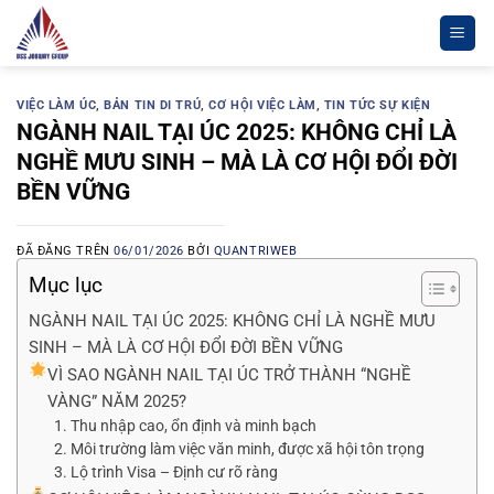
Chuyển
đến
nội
dung
VIỆC LÀM ÚC
,
BẢN TIN DI TRÚ
,
CƠ HỘI VIỆC LÀM
,
TIN TỨC SỰ KIỆN
NGÀNH NAIL TẠI ÚC 2025: KHÔNG CHỈ LÀ
NGHỀ MƯU SINH – MÀ LÀ CƠ HỘI ĐỔI ĐỜI
BỀN VỮNG
ĐÃ ĐĂNG TRÊN
06/01/2026
BỞI
QUANTRIWEB
Mục lục
NGÀNH NAIL TẠI ÚC 2025: KHÔNG CHỈ LÀ NGHỀ MƯU
SINH – MÀ LÀ CƠ HỘI ĐỔI ĐỜI BỀN VỮNG
VÌ SAO NGÀNH NAIL TẠI ÚC TRỞ THÀNH “NGHỀ
VÀNG” NĂM 2025?
1. Thu nhập cao, ổn định và minh bạch
2. Môi trường làm việc văn minh, được xã hội tôn trọng
3. Lộ trình Visa – Định cư rõ ràng