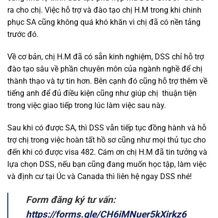
ra cho chị. Việc hỗ trợ và đào tạo chị H.M trong khi chinh
phục SA cũng không quá khó khăn vì chị đã có nền tảng
trước đó.
Về cơ bản, chị H.M đã có sẵn kinh nghiệm, DSS chỉ hỗ trợ
đào tạo sâu về phần chuyên môn của ngành nghề để chị
thành thạo và tự tin hơn. Bên cạnh đó cũng hỗ trợ thêm về
tiếng anh để đủ điều kiện cũng như giúp chị thuận tiện
trong việc giao tiếp trong lúc làm việc sau này.
Sau khi có được SA, thì DSS vẫn tiếp tục đồng hành và hỗ
trợ chị trong việc hoàn tất hồ sơ cũng như mọi thủ tục cho
đến khi có được visa 482. Cám ơn chị H.M đã tin tưởng và
lựa chọn DSS, nếu bạn cũng đang muốn học tập, làm việc
và định cư tại Úc và Canada thì liên hệ ngay DSS nhé!
Form đăng ký tư vấn:
https://forms.gle/CH6iMNuer5kXirkz6