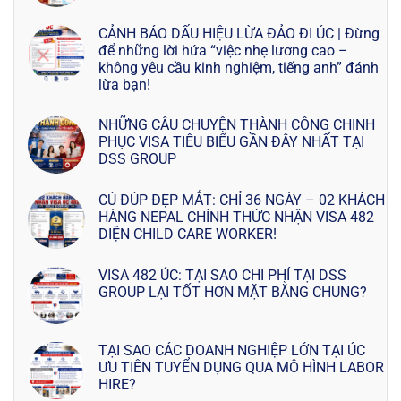
CẢNH BÁO DẤU HIỆU LỪA ĐẢO ĐI ÚC | Đừng
để những lời hứa “việc nhẹ lương cao –
không yêu cầu kinh nghiệm, tiếng anh” đánh
lừa bạn!
NHỮNG CÂU CHUYỆN THÀNH CÔNG CHINH
PHỤC VISA TIÊU BIỂU GẦN ĐÂY NHẤT TẠI
DSS GROUP
CÚ ĐÚP ĐẸP MẮT: CHỈ 36 NGÀY – 02 KHÁCH
HÀNG NEPAL CHÍNH THỨC NHẬN VISA 482
DIỆN CHILD CARE WORKER!
VISA 482 ÚC: TẠI SAO CHI PHÍ TẠI DSS
GROUP LẠI TỐT HƠN MẶT BẰNG CHUNG?
TẠI SAO CÁC DOANH NGHIỆP LỚN TẠI ÚC
ƯU TIÊN TUYỂN DỤNG QUA MÔ HÌNH LABOR
HIRE?