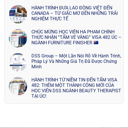
HÀNH TRÌNH ĐƯA LAO ĐỘNG VIỆT ĐẾN
CANADA – TỪ GIẤC MƠ ĐẾN NHỮNG TRẢI
NGHIỆM THỰC TẾ
CHÚC MỪNG HỌC VIÊN HA PHAM CHÍNH
THỨC NHẬN “TẤM VÉ VÀNG” VISA 482 ÚC –
NGÀNH FURNITURE FINISHER
DSS Group – Một Lần Nói Rõ Về Hành Trình,
Pháp Lý Và Những Giá Trị Đã Được Chứng
Minh
HÀNH TRÌNH TỪ NIỀM TIN ĐẾN TẤM VISA
482: THÊM MỘT THÀNH CÔNG MỚI CỦA
HỌC VIÊN DSS NGÀNH BEAUTY THERAPIST
TẠI ÚC!