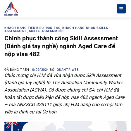
Chuyển
đến
nội
dung
KHÁCH HÀNG TIÊU BIỂU
,
ĐÀO TẠO
,
KHÁCH HÀNG NHẬN SKILLS
ASSESSMENT
,
SKILLS ASSESSMENT
Chinh phục thành công Skill Assessment
(Đánh giá tay nghề) ngành Aged Care để
nộp visa 482
ĐÃ ĐĂNG TRÊN
10/09/2024
BỞI
QUANTRIWEB
Chúc mừng chị H.M đã vừa nhận được Skill Assessment
(đánh giá tay nghề) từ The Australian Community Worker
Association (ACWA). Có được chứng chỉ SA, chị H.M đã
hoàn tất được điều kiện để nộp visa 482 ngành Aged Care
– mã ANZSCO 423111 giúp chị H.M nâng cao cơ hội làm
việc là định cư tại Úc hơn.