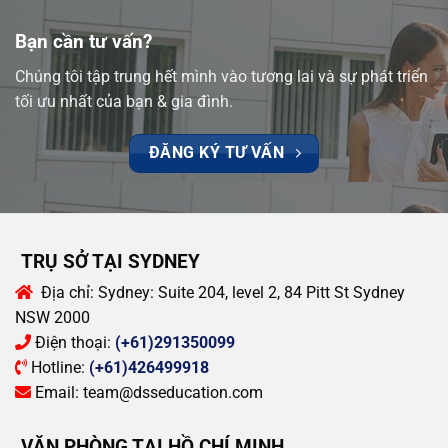
Bạn cần tư vấn?
Chúng tôi tập trung hết mình vào tương lai và sự phát triển
tối ưu nhất của bạn & gia đình.
ĐĂNG KÝ TƯ VẤN
TRỤ SỞ TẠI SYDNEY
Địa chỉ:
Sydney: Suite 204, level 2, 84 Pitt St Sydney
NSW 2000
Điện thoại:
(+61)291350099
Hotline:
(+61)426499918
Email:
team@dsseducation.com
VĂN PHÒNG TẠI HỒ CHÍ MINH